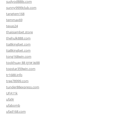
sudyod888s.com
sunny9999club.com
tangtem168
temmax69
texas24
thaisiambet.store
thehulk888.com
tia8kingbet.com
tia8kingbet.com
tong168win.com
tookhuay 88 ถูกหวย88
topstar359win.com
tr1688.info
tree78999.com
tunder88express.com
UFA11k
ufa9r
ufabomb
ufad168.com