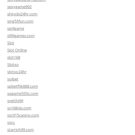
sexygame992
shinobi24hr.com
sing55fun.com
six9game
sl99games.com
Slot
Slot Online
slot168
Slotxo
slotxo24hr
soibet
spbetflik888.com
sqgame555s.com
sretthi99
ss168vip.com
ssc915casino.com
ssru
starrich99.com