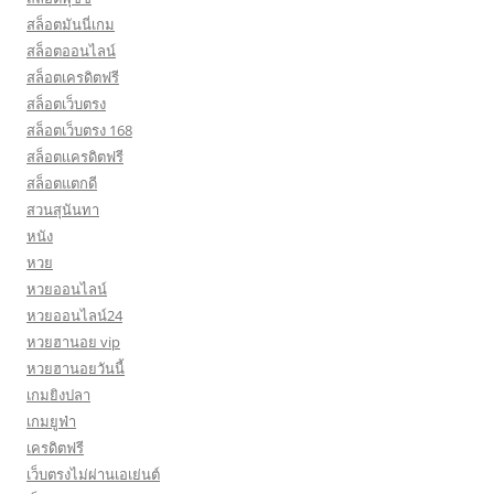
สล็อตมันนี่เกม
สล็อตออนไลน์
สล็อตเครดิตฟรี
สล็อตเว็บตรง
สล็อตเว็บตรง 168
สล็อตเเครดิตฟรี
สล็อตแตกดี
สวนสุนันทา
หนัง
หวย
หวยออนไลน์
หวยออนไลน์24
หวยฮานอย vip
หวยฮานอยวันนี้
เกมยิงปลา
เกมยูฟ่า
เครดิตฟรี
เว็บตรงไม่ผ่านเอเย่นต์