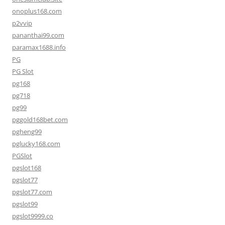
onoplus168.com
p2vvip
pananthai99.com
paramax1688.info
PG
PG Slot
pg168
pg718
pg99
pggold168bet.com
pgheng99
pglucky168.com
PGSlot
pgslot168
pgslot77
pgslot77.com
pgslot99
pgslot9999.co