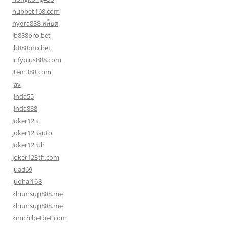
hubbet168.com
hydra888 สล็อต
ib888pro.bet
ib888pro.bet
infyplus888.com
item388.com
jav
jinda55
jinda888
Joker123
joker123auto
Joker123th
Joker123th.com
juad69
judhai168
khumsup888.me
khumsup888.me
kimchibetbet.com