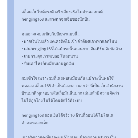
สล็อตเว็บไซต์ตรงตัวจริงเสียงจริง ไม่ผ่านเอเย่นต์
hengjing168 สะสางทุกจุดเจ็บของนักปั่น
คุณอาจเคยเผชิญกับปัญหาแบบนี้…
• ฝากเงินไปแล้ว แต่เครดิตไม่เข้า จำต้องแชทหาแอดไม่น
• เล่นhengjing168ได้แม้กระนั้นถอนยาก ติดเทิร์น ติดข้ออ้าง
• เกมกระตุก ภาพเบลอ โหลดนาน
• ปั่นเท่าไหร่ก็เหมือนเกมดูดเงิน
ผมเข้าใจ เพราะผมก็เคยพบเหมือนกัน แม้กระนั้นพอใช้
ทดลอง สล็อต168 จำเป็นต้องกล่าวเลยว่า นี่เป็น เว็บสำนักงาน
บ้านมาดี ทุกๆอย่างในเว็บมันลื่นมาก เล่นแล้วมีความคิดว่า
ไม่ได้ถูกโกง ไม่ได้โดนดักไว้ที่ระบบ
hengjing168 ถอนเงินได้จริง 10 ล้านก็ถอนได้ ไม่ใช่แค่
คำคมหลอกเด็ก
เอาจริงเอาจังๆทีแรกๆผมก็ไม่ค่อยเชื่อหรอกขอรับว่า เว็บ