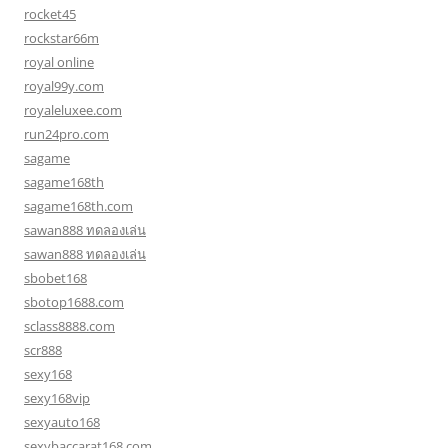
rocket45
rockstar66m
royal online
royal99y.com
royaleluxee.com
run24pro.com
sagame
sagame168th
sagame168th.com
sawan888 ทดลองเล่น
sawan888 ทดลองเล่น
sbobet168
sbotop1688.com
sclass8888.com
scr888
sexy168
sexy168vip
sexyauto168
sexybaccarat168.com