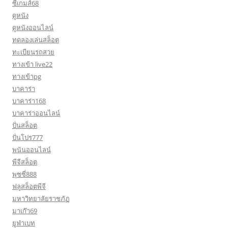
ซีเกมส์68
ดูหนัง
ดูหนังออนไลน์
ทดลองเล่นสล็อต
ทะเบียนรถสวย
ทางเข้า live22
ทางเข้าpg
บาคาร่า
บาคาร่า168
บาคาร่าออนไลน์
ปั่นสล็อต
ปั่นโปร777
พนันออนไลน์
พีจีสล็อต
พุซซี่888
ฟลูสล็อตพีจี
มหาวิทยาลัยราชภัฏ
มาเก๊า69
ยูฟ่าเบท