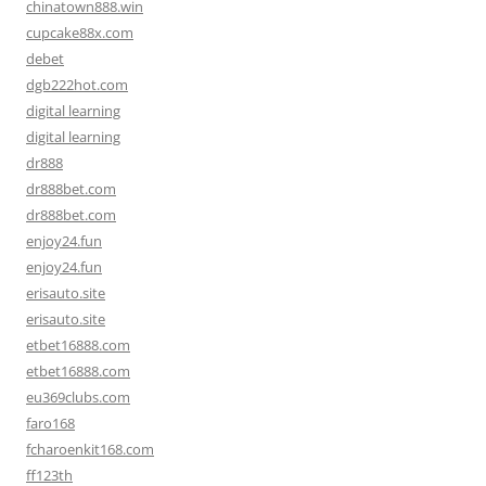
chinatown888.win
cupcake88x.com
debet
dgb222hot.com
digital learning
digital learning
dr888
dr888bet.com
dr888bet.com
enjoy24.fun
enjoy24.fun
erisauto.site
erisauto.site
etbet16888.com
etbet16888.com
eu369clubs.com
faro168
fcharoenkit168.com
ff123th