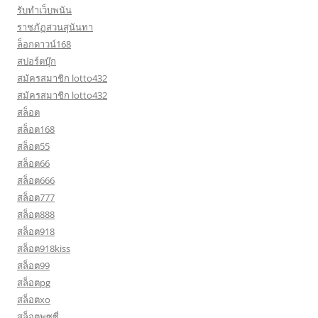
รับทำเว็บพนัน
ราชภัฏสวนสุนันทา
ล็อกดาวน์168
สปอร์ตบุ๊ก
สมัครสมาชิก lotto432
สมัครสมาชิก lotto432
สล็อต
สล็อต168
สล็อต55
สล็อต66
สล็อต666
สล็อต777
สล็อต888
สล็อต918
สล็อต918kiss
สล็อต99
สล็อตpg
สล็อตxo
สล็อตพุซซี่