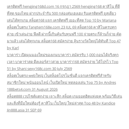
เครดิตฟรี hengjing168d.com 16 กรกฎา 2569 hengjing168 คาสิโน ที่ดี
ที่สุด ของไทย ฝากประจำรับ 500 กล่องสุ่มเฮงเฮง รับเครดิตฟรี ยูสเดียว
เล่นได้ทุกเกม สล็อต168 แจก เครดิตฟรี เยอะที่สุด Top 10 by Mariana
สล็อตเว็บตรง Tangtem168e.com 23 JUL 69 สล็อต168 คาสิโนครบทุก
ค่าย เข้าเล่นง่าย ฟีลดี ฝากนี้เกินคุ้มรับทุนฟรี 100 จ่ายตรง กี่ล้านก็จ่าย คัด
มาแล้ว เล่นได้ทุกเกม สล็อต168 สมัครง่าย ลุ้นรางวัลใหญ่ได้ทันที Top 47
by Karl
บาคาร่า เปิดมุมมองใหม่ของเกมบาคาร่า สมัครรับ 1,000 ถอนได้จริงทุก
เวลา บาคาร่าสด ดีลเลอร์สาวสวย บาคาร่า168 สมัครง่าย ได้โปรไว Top
51 by Shani sexy168c.com 30 July 2569
สล็อตเว็บตรง webใหญ่ เว็บสล็อตโปรโมชั่นดี แจกเครดิตฟรีสำหรับ
สมาชิกใหม่ พนันออนไลน์ เว็บเปิดใหม่ ทดลองเล่น Top 75 by Andres
188bets4.com 31 August 2026
สล็อต888 เวปไซต์แตกง่าย เจาะลึก สล็อต เกมยอดฮิตแห่งยุค พร้อมวิธีเล่น
และสิ่งที่มือใหม่ต้องรู้ คาสิโน เว็บใหญ่ ใหม่ล่าสุด Top 48 by Kandice
Jin888.asia 31 SEP 69