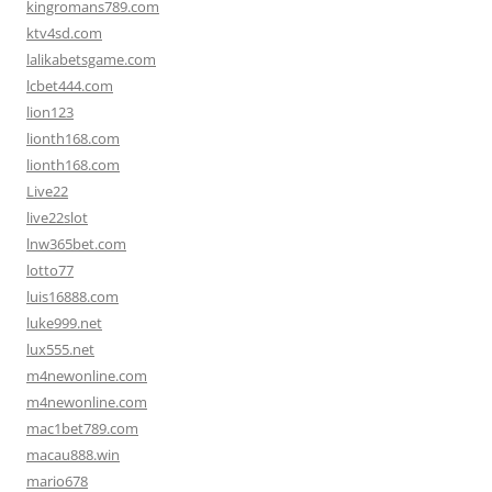
kingromans789.com
ktv4sd.com
lalikabetsgame.com
lcbet444.com
lion123
lionth168.com
lionth168.com
Live22
live22slot
lnw365bet.com
lotto77
luis16888.com
luke999.net
lux555.net
m4newonline.com
m4newonline.com
mac1bet789.com
macau888.win
mario678