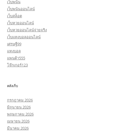
เว็บพนัน
เว็บพนันออนไลน์
เว็บสล็อต
เว็บหวยออนไลน์
เว็บหวยออนไลน์จ่ายจริง
เว็บแทงบอลออนไลน์
เศรษฐี99
แทงบอล
แพนด้า555
โจ๊กเกอร์123
คลังเก็บ
กรกฎาคม 2026
มิถุนายน 2026
พฤษภาคม 2026
เมษายน 2026
มีนาคม 2026