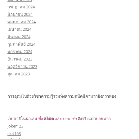
กรกฎาคม 2024
มิถุนายน 2024
พฤษภาคม 2024
เมษายน 2024
มีนาคม 2024
กุมภาพันธ์ 2024
มกราคม 2024
ธันวาคม 2023
พฤศจิกายน 2023
ตุลาคม 2023
การอุดมไปด้วยวิชาความรู้รวมทั้งความถนัดมีค่ามากยิ่งกว่าทอง
เว็บคาสิโนน่าเล่น ทั้ง
สล็อต
และ
บาคาร่า
ตึงจริงแตกบ่อยมาก
joker123
slot168