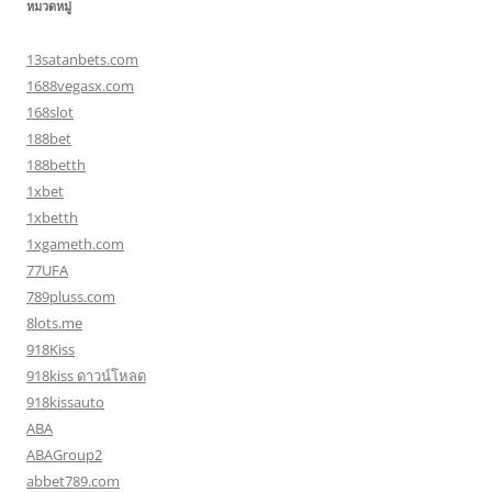
หมวดหมู่
13satanbets.com
1688vegasx.com
168slot
188bet
188betth
1xbet
1xbetth
1xgameth.com
77UFA
789pluss.com
8lots.me
918Kiss
918kiss ดาวน์โหลด
918kissauto
ABA
ABAGroup2
abbet789.com