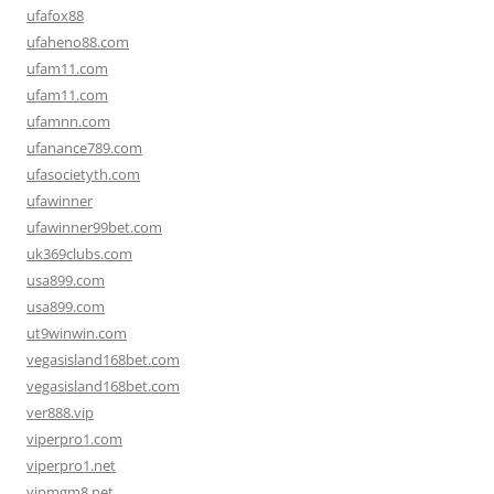
ufafox88
ufaheno88.com
ufam11.com
ufam11.com
ufamnn.com
ufanance789.com
ufasocietyth.com
ufawinner
ufawinner99bet.com
uk369clubs.com
usa899.com
usa899.com
ut9winwin.com
vegasisland168bet.com
vegasisland168bet.com
ver888.vip
viperpro1.com
viperpro1.net
vipmgm8.net