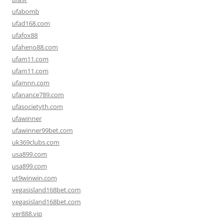
ufabomb
ufad168.com
ufafox88
ufaheno88.com
ufam11.com
ufam11.com
ufamnn.com
ufanance789.com
ufasocietyth.com
ufawinner
ufawinner99bet.com
uk369clubs.com
usa899.com
usa899.com
ut9winwin.com
vegasisland168bet.com
vegasisland168bet.com
ver888.vip