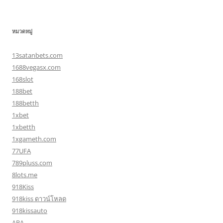
หมวดหมู่
13satanbets.com
1688vegasx.com
168slot
188bet
188betth
1xbet
1xbetth
1xgameth.com
77UFA
789pluss.com
8lots.me
918Kiss
918kiss ดาวน์โหลด
918kissauto
ABA