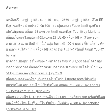
เรื่องล่าสุด
เครดิตฟรี hengjing168d.com 16 กรกฎา 2569 hengjing168 คาสิโน ที่ดี
ที่สุด ของไทย ฝากประจำรับ 500 กล่องสุ่มเฮงเฮง รับเครดิตฟรี ยูสเดียว
เล่นได้ทุกเกม สล็อต168 แจก เครดิตฟรี เยอะที่สุด Top 10 by Mariana
สล็อตเว็บตรง Tangtem168e.com 23 JUL 69 สล็อต168 คาสิโนครบทุก
ค่าย เข้าเล่นง่าย ฟีลดี ฝากนี้เกินคุ้มรับทุนฟรี 100 จ่ายตรง กี่ล้านก็จ่าย คัด
มาแล้ว เล่นได้ทุกเกม สล็อต168 สมัครง่าย ลุ้นรางวัลใหญ่ได้ทันที Top 47
by Karl
บาคาร่า เปิดมุมมองใหม่ของเกมบาคาร่า สมัครรับ 1,000 ถอนได้จริงทุก
เวลา บาคาร่าสด ดีลเลอร์สาวสวย บาคาร่า168 สมัครง่าย ได้โปรไว Top
51 by Shani sexy168c.com 30 July 2569
สล็อตเว็บตรง webใหญ่ เว็บสล็อตโปรโมชั่นดี แจกเครดิตฟรีสำหรับ
สมาชิกใหม่ พนันออนไลน์ เว็บเปิดใหม่ ทดลองเล่น Top 75 by Andres
188bets4.com 31 August 2026
สล็อต888 เวปไซต์แตกง่าย เจาะลึก สล็อต เกมยอดฮิตแห่งยุค พร้อมวิธีเล่น
และสิ่งที่มือใหม่ต้องรู้ คาสิโน เว็บใหญ่ ใหม่ล่าสุด Top 48 by Kandice
Jin888.asia 31 SEP 69