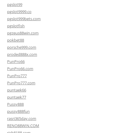
pgslot99
pgslot9999.co
pgslot999bets.com
pgslotfish
pgzeus88win.com
pokbet88
porsche999.com
proded888x.com
PunPro66
PunPro66.com
PunPro777
PunPro777.com
puntaek66
puntaek77
Pussy888
pussy888fun
rasri365day.com
RENO88WIN.COM
rich8188.com