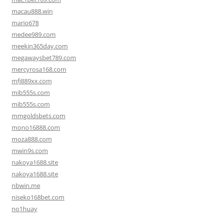
macau888.win
mario678
medee989.com
meekin365day.com
megawaysbet789.com
mercyrosa168.com
mfj889xx.com
mib555s.com
mib555s.com
mmgoldsbets.com
mono16888.com
moza888.com
mwin9s.com
nakoya1688.site
nakoya1688.site
nbwin.me
niseko168bet.com
no1huay