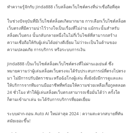
ทำความรู้จักกับ jinda888 เว็บสล็อตเว็บไซต์ตรงที่น่าเชื่อถือที่สุด
ในช่วงปัจจุบันที่มีเว็บไซต์สล็อตเกิดมากมาย การเลือกเว็บไซต์สล็อต
เว็บตรงที่มีความน่าไว้วางใจเป็นเรื่องที่ไม่ง่าย แม้กระนั้นสำหรับ
สล็อตเว็บตรง นั้นกลับกลายหนึ่งในไม่กี่เว็บไซต์ที่สามารถสร้าง
ความเชื่อถือให้กับผู้เล่นได้อย่างดีเยี่ยม ไม่ว่าจะเป็นในด้านของ
ความปลอดภัย การบริการ หรือระบบการเงิน
jinda888 เป็นเว็บไซต์สล็อตเว็บไซต์ตรงที่ไม่ผ่านเอเย่นต์ ซึ่ง
หมายความว่าผู้เล่นสล็อตเว็บตรงจะได้รับประสบการณ์ที่ตรงไปตรง
มา ไม่มีการปรับอัตราชนะหรือฉ้อโกงผู้เล่น ทั้งยังยังมีการดูแลและ
ให้บริการจากทีมงานมืออาชีพที่พร้อมให้ความช่วยเหลือเกื้อกูลตลอด
24 ชั่วโมง ทำให้ผู้เล่นสล็อตเว็บตรงสามารถเชื่อมั่นได้ว่า ครั้งใด
ก็ตามเข้ามาเล่น จะได้รับการบริการที่ยอดเยี่ยม
ระบบฝาก-ถอน Auto AI ใหม่ล่าสุด 2024 : ความสะดวกสบายที่ทัน
สมัยเยอะขึ้น!