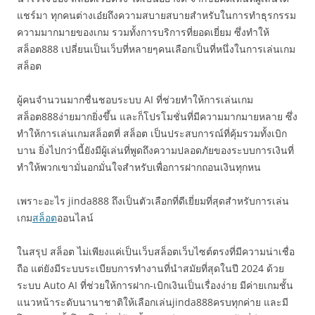
แชร์มา ทุกคนต่างเอ๋ยถึงความสบายสบายสำหรับในการทำธุรกรรม
ความมากมายของเกม รวมทั้งการบริการที่ยอดเยี่ยม ซึ่งทำให้
สล็อต888 เปลี่ยนเป็นเว็บที่หลายๆคนเลือกเป็นที่หนึ่งในการเล่นเกม
สล็อต
ผู้คนจำนวนมากชื่นชอบระบบ AI ที่ช่วยทำให้การเล่นเกม
สล็อต888ง่ายมากยิ่งขึ้น และก็โปรโมชั่นที่มีความมากมายหลาย ซึ่ง
ทำให้การเล่นเกมสล็อตที่ สล็อต เป็นประสบการณ์ที่คุ้มรวมทั้งเบิก
บาน ยิ่งไปกว่านี้ยังมีผู้เล่นที่พูดถึงความปลอดภัยของระบบการเงินที่
ทำให้พวกเขามั่นอกมั่นใจสำหรับเพื่อการฝากถอนเงินทุกหน
เพราะอะไร jinda888 ถึงเป็นตัวเลือกที่ดีเยี่ยมที่สุดสำหรับการเล่น
เกม
สล็อต
ออนไลน์
ในสรุป สล็อต ไม่เพียงแค่เป็นเว็บสล็อตเว็บไซต์ตรงที่มีความน่าเชื่อ
ถือ แต่ยังมีระบบระเบียบการทำงานที่นำสมัยที่สุดในปี 2024 ด้วย
ระบบ Auto AI ที่ช่วยให้การฝาก-เบิกเงินเป็นเรื่องง่าย มีค่ายเกมชั้น
แนวหน้าระดับนานาชาติให้เลือกเล่นjinda888ครบทุกค่าย และมี