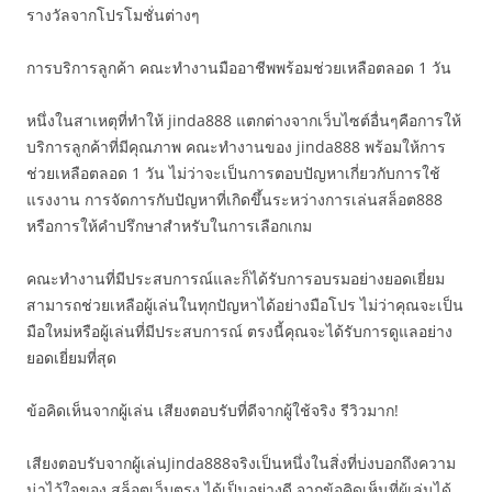
รางวัลจากโปรโมชั่นต่างๆ
การบริการลูกค้า คณะทำงานมืออาชีพพร้อมช่วยเหลือตลอด 1 วัน
หนึ่งในสาเหตุที่ทำให้ jinda888 แตกต่างจากเว็บไซต์อื่นๆคือการให้
บริการลูกค้าที่มีคุณภาพ คณะทำงานของ jinda888 พร้อมให้การ
ช่วยเหลือตลอด 1 วัน ไม่ว่าจะเป็นการตอบปัญหาเกี่ยวกับการใช้
แรงงาน การจัดการกับปัญหาที่เกิดขึ้นระหว่างการเล่นสล็อต888
หรือการให้คำปรึกษาสำหรับในการเลือกเกม
คณะทำงานที่มีประสบการณ์และก็ได้รับการอบรมอย่างยอดเยี่ยม
สามารถช่วยเหลือผู้เล่นในทุกปัญหาได้อย่างมือโปร ไม่ว่าคุณจะเป็น
มือใหม่หรือผู้เล่นที่มีประสบการณ์ ตรงนี้คุณจะได้รับการดูแลอย่าง
ยอดเยี่ยมที่สุด
ข้อคิดเห็นจากผู้เล่น เสียงตอบรับที่ดีจากผู้ใช้จริง รีวิวมาก!
เสียงตอบรับจากผู้เล่นJinda888จริงเป็นหนึ่งในสิ่งที่บ่งบอกถึงความ
น่าไว้ใจของ สล็อตเว็บตรง ได้เป็นอย่างดี จากข้อคิดเห็นที่ผู้เล่นได้