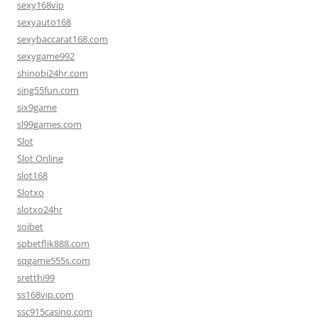
sexy168vip
sexyauto168
sexybaccarat168.com
sexygame992
shinobi24hr.com
sing55fun.com
six9game
sl99games.com
Slot
Slot Online
slot168
Slotxo
slotxo24hr
soibet
spbetflik888.com
sqgame555s.com
sretthi99
ss168vip.com
ssc915casino.com