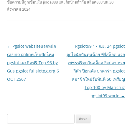
ข้อความนี้ถูกเขียนใน
jinda888
และติดป้ายกำกับ
สล็อต888
บน
30
สิงหาคม 2024
เมนู
←
Pgslot websiteแจกหนัก
Pgslot99 17 ก.ย. 24 pgslot
นำทาง
casino onlineเว็บเปิดใหม่
ถูกใจนักปั่นทุนน้อย พีจีสล็อต แจก
เรื่อง
pgslot เครดิตฟรี Top 96 by
เพชรฟรีทุกวันสล็อต ยิงปลา หวย
Gus pgslot fullslotpg.org 6
กีฬา ป๊อกเด้ง บาคาร่า pgslot
OCT 2567
สมาชิกใหม่รับทันที 50 เหรียญ
Top 100 by Maricruz
pgslot99.world
→
ค้นหา
สำหรับ: