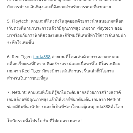
กับการชำระเงินที่สูงและก็จังหวะสำหรับการชนะที่มากมาย
5. Playtech: ค่ายเกมที่โด่งดังในสุดยอดด้วยการนำเสนอเกมสล็อต
เว็บตรงที่นานาประการแล้วก็มีคุณภาพสูง เกมจาก Playtech ชอบ
มาพร้อมกับกราฟิกที่สวยงามและก็ฟีพบร์พิเศษที่ทำให้การเล่นเกมน่า
ระทึกใจเพิ่มขึ้น
6. Red Tiger:
jinda888
ค่ายเกมที่โดดเด่นด้วยการออกแบบเกม
สล็อตเว็บตรงที่มีความคิดสร้างสรรค์และเนื้อหาที่ไม่มีใครเหมือน
เกมจาก Red Tiger มักจะมีการเล่นที่ราบระรื่นแล้วก็มีโอกาส
สำหรับในการชนะที่สูง
7. NetEnt: ค่ายเกมที่เป็นที่รู้จักในระดับสากลด้วยการสร้างสรรค์
เกมสล็อตที่มีคุณภาพสูงแล้วก็ฟีเจอร์ที่น่าตื่นเต้น เกมจาก NetEnt
ชอบมีธีมที่นานัปการและก็เป็นที่ชอบใจของผู้เล่นjinda888ทั่วโลก
โบนัสรวมทั้งโปรโมชั่น ที่ไม่สมควรพลาด !