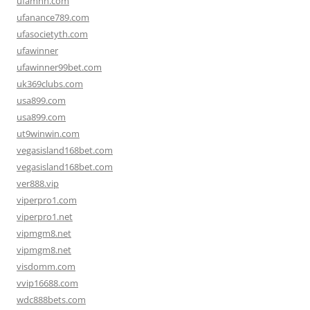
ufamnn.com
ufanance789.com
ufasocietyth.com
ufawinner
ufawinner99bet.com
uk369clubs.com
usa899.com
usa899.com
ut9winwin.com
vegasisland168bet.com
vegasisland168bet.com
ver888.vip
viperpro1.com
viperpro1.net
vipmgm8.net
vipmgm8.net
visdomm.com
vvip16688.com
wdc888bets.com