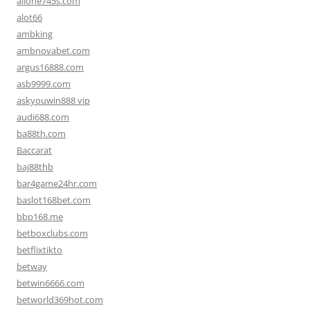
allone745s.com
alot66
ambking
ambnovabet.com
argus16888.com
asb9999.com
askyouwin888 vip
audi688.com
ba88th.com
Baccarat
baj88thb
bar4game24hr.com
baslot168bet.com
bbp168.me
betboxclubs.com
betflixtikto
betway
betwin6666.com
betworld369hot.com