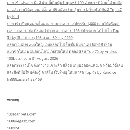
ค่าย เข้าเล่นง่าย ฟีลดี ฝากนี้เกินคุ้มรับทุนฟรี 100 จ่ายตรง กี่ล้านก็จ่าย คัด
มาแล้ว เล่นได้ทุกเกม สล็อต168 สมัครง่าย ลุ้นรางวัลใหญ่ได้ทันที Top 47
by Karl
บาคาร่า เปิดมุมมองใหม่ของเกมบาคาร่า สมัครรับ 1,000 ถอนได้จริงทุก
เวลา บาคาร่าสด ดีลเลอร์สาวสวย บาคาร่า168 สมัครง่าย ได้โปรไว Top
51 by Shani sexy168c.com 30 July 2569
สล็อตเว็บตรง webใหญ่ เว็บสล็อตโปรโมชั่นดี แจกเครดิตฟรีสำหรับ
สมาชิกใหม่ พนันออนไลน์ เว็บเปิดใหม่ ทดลองเล่น Top 75 by Andres
188bets4.com 31 August 2026
สล็อต888 เวปไซต์แตกง่าย เจาะลึก สล็อต เกมยอดฮิตแห่งยุค พร้อมวิธีเล่น
และสิ่งที่มือใหม่ต้องรู้ คาสิโน เว็บใหญ่ ใหม่ล่าสุด Top 48 by Kandice
Jin888.asia 31 SEP 69
หมวดหมู่
13satanbets.com
1688vegasx.com
168slot