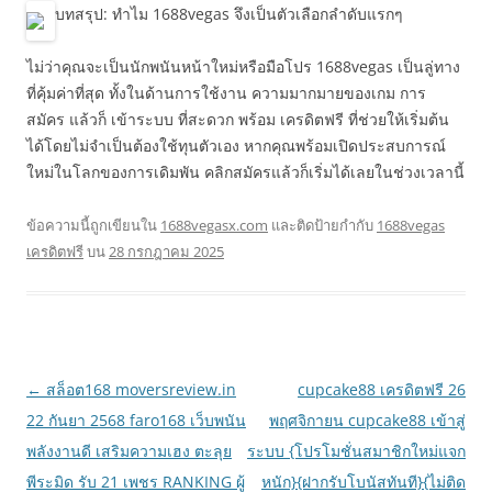
บทสรุป: ทำไม 1688vegas จึงเป็นตัวเลือกลำดับแรกๆ
ไม่ว่าคุณจะเป็นนักพนันหน้าใหม่หรือมือโปร 1688vegas เป็นลู่ทาง
ที่คุ้มค่าที่สุด ทั้งในด้านการใช้งาน ความมากมายของเกม การ
สมัคร แล้วก็ เข้าระบบ ที่สะดวก พร้อม เครดิตฟรี ที่ช่วยให้เริ่มต้น
ได้โดยไม่จำเป็นต้องใช้ทุนตัวเอง หากคุณพร้อมเปิดประสบการณ์
ใหม่ในโลกของการเดิมพัน คลิกสมัครแล้วก็เริ่มได้เลยในช่วงเวลานี้
ข้อความนี้ถูกเขียนใน
1688vegasx.com
และติดป้ายกำกับ
1688vegas
เครดิตฟรี
บน
28 กรกฎาคม 2025
เมนู
←
สล็อต168 moversreview.in
cupcake88 เครดิตฟรี 26
นำทาง
22 กันยา 2568 faro168 เว็บพนัน
พฤศจิกายน cupcake88 เข้าสู่
เรื่อง
พลังงานดี เสริมความเฮง ตะลุย
ระบบ {โปรโมชั่นสมาชิกใหม่แจก
พีระมิด รับ 21 เพชร RANKING ผู้
หนัก}{ฝากรับโบนัสทันที}{ไม่ติด