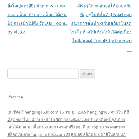
ยิ่งใหญ่แห่งอียิปต์ บาคาร่า แทง
เทิร์น}{ฝากถอนออโต้ปลอดภัย
บอล สล็อต ยิงปลา สล็อต ได้เงิน
ที่สุด}{ไม่มีขั้นต่ำ}{รองรับทุก
ปัง กระเป่าไม่พัง จัดเลย! Top 83
ธนาคารชั้นนำ}{เว็บเสถียรโหลด
by Victor
ไว}{ไม่ค้างไม่เด้ง}{เล่นได้ต่อเนื่อง
ไม่มีสะดุด} Top 45 by Lorenzo
→
ค้นหา
สำหรับ:
เรื่องล่าสุด
เครดิตฟรี hengjing168d.com 16 กรกฎา 2569 hengjing168 คาสิโน ที่ดี
ที่สุด ของไทย ฝากประจำรับ 500 กล่องสุ่มเฮงเฮง รับเครดิตฟรี ยูสเดียว
เล่นได้ทุกเกม สล็อต168 แจก เครดิตฟรี เยอะที่สุด Top 10 by Mariana
สล็อตเว็บตรง Tangtem168e.com 23 JUL 69 สล็อต168 คาสิโนครบทุก