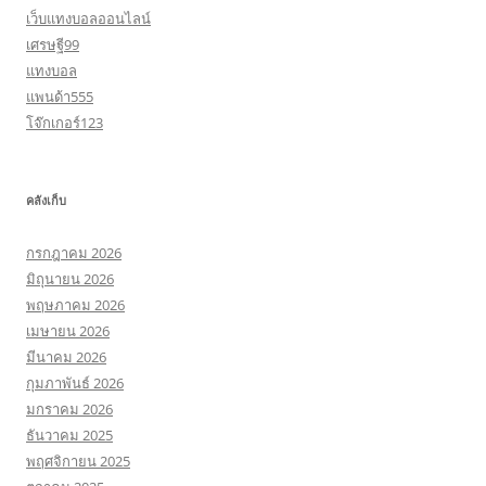
เว็บแทงบอลออนไลน์
เศรษฐี99
แทงบอล
แพนด้า555
โจ๊กเกอร์123
คลังเก็บ
กรกฎาคม 2026
มิถุนายน 2026
พฤษภาคม 2026
เมษายน 2026
มีนาคม 2026
กุมภาพันธ์ 2026
มกราคม 2026
ธันวาคม 2025
พฤศจิกายน 2025