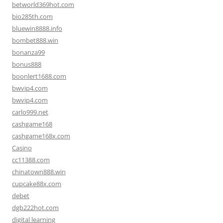
betworld369hot.com
bio285th.com
bluewin8888.info
bombet888.win
bonanza99
bonus888
boonlert1688.com
bwvip4.com
bwvip4.com
carlo999.net
cashgame168
cashgame168x.com
Casino
cc11388.com
chinatown888.win
cupcake88x.com
debet
dgb222hot.com
digital learning