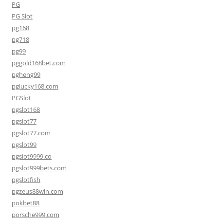
PG
PG Slot
pg168
pg718
pg99
pggold168bet.com
pgheng99
pglucky168.com
PGSlot
pgslot168
pgslot77
pgslot77.com
pgslot99
pgslot9999.co
pgslot999bets.com
pgslotfish
pgzeus88win.com
pokbet88
porsche999.com