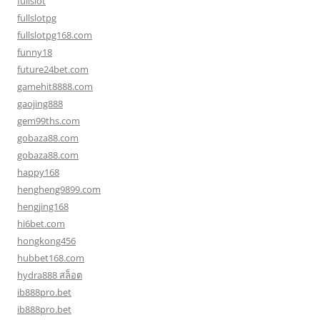
fullslot
fullslotpg
fullslotpg168.com
funny18
future24bet.com
gamehit8888.com
gaojing888
gem99ths.com
gobaza88.com
gobaza88.com
happy168
hengheng9899.com
hengjing168
hi6bet.com
hongkong456
hubbet168.com
hydra888 สล็อต
ib888pro.bet
ib888pro.bet