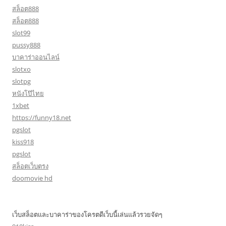
สล็อต888
สล็อต888
slot99
pussy888
บาคาร่าออนไลน์
slotxo
slotpg
หนังโป๊ไทย
1xbet
https://funny18.net
pgslot
kiss918
pgslot
สล็อตเว็บตรง
doomovie hd
เว็บสล็อตและบาคาร่าของโครตดีเว็บนี้เล่นแล้วรวยจัดๆ