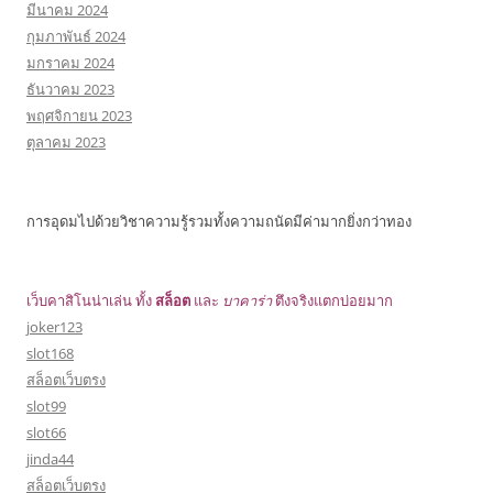
มีนาคม 2024
กุมภาพันธ์ 2024
มกราคม 2024
ธันวาคม 2023
พฤศจิกายน 2023
ตุลาคม 2023
การอุดมไปด้วยวิชาความรู้รวมทั้งความถนัดมีค่ามากยิ่งกว่าทอง
เว็บคาสิโนน่าเล่น ทั้ง
สล็อต
และ
บาคาร่า
ตึงจริงแตกบ่อยมาก
joker123
slot168
สล็อตเว็บตรง
slot99
slot66
jinda44
สล็อตเว็บตรง