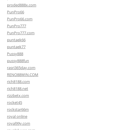
proded888x.com
PunPro66
PunPro66.com
PunPro777
PunPro777.com
puntaek66
puntaek77
Pussy888
pussy888fun
rasri365day.com
RENO88WIN.COM
rich8188.com
rich8188.net
rizzbetx.com
rocket45
rockstar66m
royal online
royal99y.com