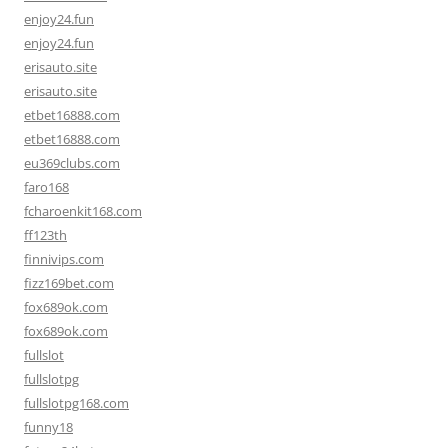
enjoy24.fun
enjoy24.fun
erisauto.site
erisauto.site
etbet16888.com
etbet16888.com
eu369clubs.com
faro168
fcharoenkit168.com
ff123th
finnivips.com
fizz169bet.com
fox689ok.com
fox689ok.com
fullslot
fullslotpg
fullslotpg168.com
funny18