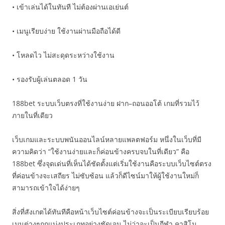
• เข้าเล่นได้ในทันที ไม่ต้องผ่านเอเย่นต์
• เมนูเรียบง่าย ใช้งานผ่านมือถือได้ดี
• โหลดไว ไม่สะดุดระหว่างใช้งาน
• รองรับผู้เล่นตลอด 1 วัน
188bet ระบบเว็บตรงที่ใช้งานง่าย ฝาก–ถอนออโต้ เกมที่รวมไว้
ภายในที่เดียว
เว็บเกมและระบบพนันออนไลน์หลายแพลตฟอร์ม หนึ่งในเว็บที่มี
ความคิดว่า “ใช้งานง่ายและก็ค่อนข้างครบจบในที่เดียว” คือ
188bet ซึ่งจุดเด่นที่เห็นได้ชัดตั้งแต่เริ่มใช้งานคือระบบเว็บไซต์ตรง
ที่ค่อนข้างจะเสถียร ไม่ซับซ้อน แล้วก็ดีไซน์มาให้ผู้ใช้งานใหม่ก็
สามารถเข้าใจได้ง่ายๆ
สิ่งที่สังเกตได้ทันทีคือหน้าเว็บไซต์ค่อนข้างจะเป็นระเบียบเรียบร้อย
เมนูต่างๆถูกแบ่งประเภทอย่างชัดเจน ไม่ว่าจะเป็นกีฬา คาสิโน