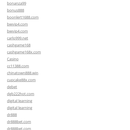
bonanza99
bonus888
boonlert1688.com
bwvip4.com
bwvip4.com
carlo999.net
cashgame168
cashgame168x.com
Casino
cc11388.com
chinatown888.win
cupcake88x.com
debet
dgb222hot.com
digital learning
digital learning
dr888
dr888bet.com
dr888bet.com