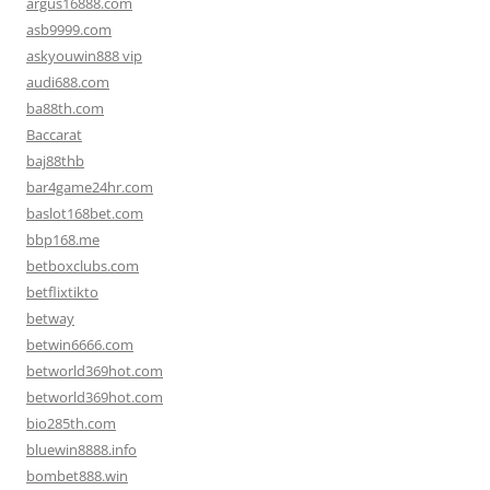
argus16888.com
asb9999.com
askyouwin888 vip
audi688.com
ba88th.com
Baccarat
baj88thb
bar4game24hr.com
baslot168bet.com
bbp168.me
betboxclubs.com
betflixtikto
betway
betwin6666.com
betworld369hot.com
betworld369hot.com
bio285th.com
bluewin8888.info
bombet888.win