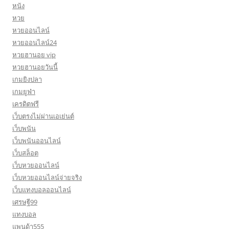
หนัง
หวย
หวยออนไลน์
หวยออนไลน์24
หวยฮานอย vip
หวยฮานอยวันนี้
เกมยิงปลา
เกมยูฟ่า
เครดิตฟรี
เว็บตรงไม่ผ่านเอเย่นต์
เว็บพนัน
เว็บพนันออนไลน์
เว็บสล็อต
เว็บหวยออนไลน์
เว็บหวยออนไลน์จ่ายจริง
เว็บแทงบอลออนไลน์
เศรษฐี99
แทงบอล
แพนด้า555