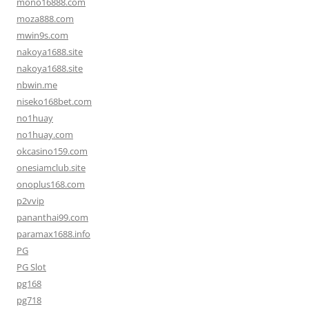
mono16888.com
moza888.com
mwin9s.com
nakoya1688.site
nakoya1688.site
nbwin.me
niseko168bet.com
no1huay
no1huay.com
okcasino159.com
onesiamclub.site
onoplus168.com
p2vvip
pananthai99.com
paramax1688.info
PG
PG Slot
pg168
pg718