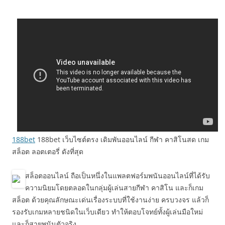
188bet
188bet เว็บไซต์ตรง เดิมพันออนไลน์ กีฬา คาสิโนสด เกม
สล็อต ลอตเตอรี่ ดังที่สุด
สล็อตออนไลน์ ถือเป็นหนึ่งในแพลตฟอร์มพนันออนไลน์ที่ได้รับ
ความนิยมโดยตลอดในกลุ่มผู้เล่นสายกีฬา คาสิโน และก็เกม
สล็อต ด้วยคุณลักษณะเด่นเรื่องระบบที่ใช้งานง่าย ครบวงจร แล้วก็
รองรับเกมหลายชนิดในเว็บเดียว ทำให้ตอบโจทย์ทั้งผู้เล่นมือใหม่
และก็สายพนันตัวจริง