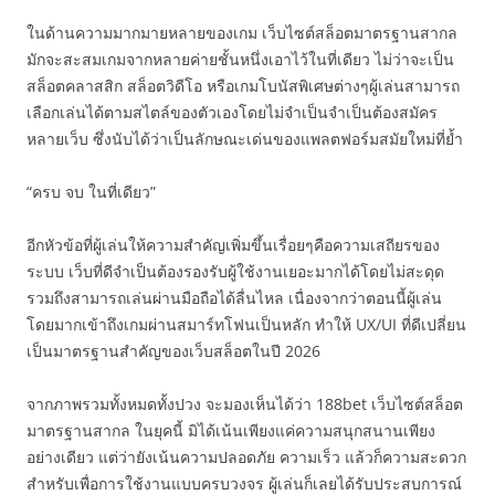
ในด้านความมากมายหลายของเกม เว็บไซต์สล็อตมาตรฐานสากล
มักจะสะสมเกมจากหลายค่ายชั้นหนึ่งเอาไว้ในที่เดียว ไม่ว่าจะเป็น
สล็อตคลาสสิก สล็อตวิดีโอ หรือเกมโบนัสพิเศษต่างๆผู้เล่นสามารถ
เลือกเล่นได้ตามสไตล์ของตัวเองโดยไม่จำเป็นจำเป็นต้องสมัคร
หลายเว็บ ซึ่งนับได้ว่าเป็นลักษณะเด่นของแพลตฟอร์มสมัยใหม่ที่ย้ำ
“ครบ จบ ในที่เดียว”
อีกหัวข้อที่ผู้เล่นให้ความสำคัญเพิ่มขึ้นเรื่อยๆคือความเสถียรของ
ระบบ เว็บที่ดีจำเป็นต้องรองรับผู้ใช้งานเยอะมากได้โดยไม่สะดุด
รวมถึงสามารถเล่นผ่านมือถือได้ลื่นไหล เนื่องจากว่าตอนนี้ผู้เล่น
โดยมากเข้าถึงเกมผ่านสมาร์ทโฟนเป็นหลัก ทำให้ UX/UI ที่ดีเปลี่ยน
เป็นมาตรฐานสำคัญของเว็บสล็อตในปี 2026
จากภาพรวมทั้งหมดทั้งปวง จะมองเห็นได้ว่า 188bet เว็บไซต์สล็อต
มาตรฐานสากล ในยุคนี้ มิได้เน้นเพียงแค่ความสนุกสนานเพียง
อย่างเดียว แต่ว่ายังเน้นความปลอดภัย ความเร็ว แล้วก็ความสะดวก
สำหรับเพื่อการใช้งานแบบครบวงจร ผู้เล่นก็เลยได้รับประสบการณ์