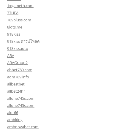
1xgameth.com
77UFA
789pluss.com
8lots.me
918Kiss
918kiss ดาวน์โหลด
918kissauto
ABA
ABAGroup2
abbet789.com
adm789.info
allbestbet
allbet24hr
allone745s.com
allone745s.com
alot66
ambking
ambnovabet.com