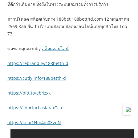
ที่ดีกว่าเดิมมาก ทั้งยังในทางระบบเกมรวมทั้งการบริการ
ดาวน์โหลด สล็อตเว็บตรง 188bet 188betthd.com 12 พฤษภาคม
2569 Kali ยืน 1 เรื่องเกมสล็อต สล็อตออนไลน์แตกทุกชั่วโมง Top
73
ขอขอบคุณมากby
สล็อตออนไลน์
https://rebrand.ly/188betth-d
https://cutly.info/188betth-d
https://bitt.to/eb4zxk
https://shorturl.asia/axTcu
https://t.co/1Nm4m0XvpN