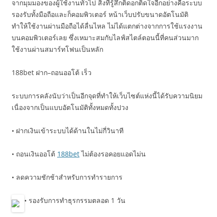
จากมุมมองของผู้ใช้งานทั่วไป สิ่งที่รู้สึกติดอกติดใจอีกอย่างคือระบบ
รองรับทั้งมือถือและก็คอมพิวเตอร์ หน้าเว็บปรับขนาดอัตโนมัติ
ทำให้ใช้งานผ่านมือถือได้ลื่นไหล ไม่ได้แตกต่างจากการใช้แรงงาน
บนคอมพิวเตอร์เลย ซึ่งเหมาะสมกับไลฟ์สไตล์ตอนนี้ที่คนส่วนมาก
ใช้งานผ่านสมาร์ทโฟนเป็นหลัก
188bet ฝาก–ถอนออโต้ เร็ว
ระบบการคลังนับว่าเป็นอีกจุดที่ทำให้เว็บไซต์แห่งนี้ได้รับความนิยม
เนื่องจากเป็นแบบอัตโนมัติทั้งหมดทั้งปวง
• ฝากเงินเข้าระบบได้ด้านในไม่กี่วินาที
• ถอนเงินออโต้
188bet
ไม่ต้องรอคอยแอดไม่น
• ลดความชักช้าสำหรับการทำรายการ
• รองรับการทำธุรกรรมตลอด 1 วัน