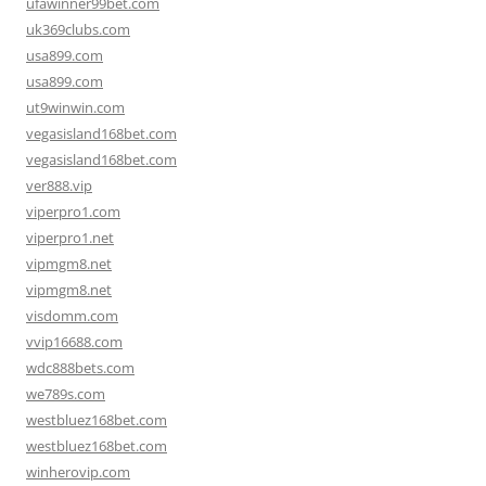
ufawinner99bet.com
uk369clubs.com
usa899.com
usa899.com
ut9winwin.com
vegasisland168bet.com
vegasisland168bet.com
ver888.vip
viperpro1.com
viperpro1.net
vipmgm8.net
vipmgm8.net
visdomm.com
vvip16688.com
wdc888bets.com
we789s.com
westbluez168bet.com
westbluez168bet.com
winherovip.com