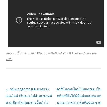
ข้อความนี้ถูกเขียนใน
188bet
และติดป้ายกำกับ
188bet
บน
6 เมษายน
2026
เมนู
←
พนัน sagame168 บาคาร่า
คาสิโนออนไลน์ ปั่นแตก66 เว็บ
นำทาง
ออนไลน์ เว็บตรง ไม่ผ่านเอเย่นต์
สล็อตที่ไม่ได้มีดีแค่เกมเยอะ แต่
เรื่อง
ทางเลือกใหม่ของสายปั้นกำไร
บรรยากาศการเล่นคือชนะขาด