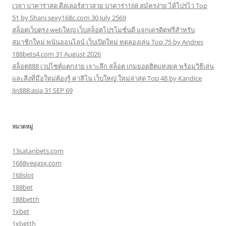
เวลา บาคาร่าสด ดีลเลอร์สาวสวย บาคาร่า168 สมัครง่าย ได้โปรไว Top
51 by Shani sexy168c.com 30 July 2569
สล็อตเว็บตรง webใหญ่ เว็บสล็อตโปรโมชั่นดี แจกเครดิตฟรีสำหรับ
สมาชิกใหม่ พนันออนไลน์ เว็บเปิดใหม่ ทดลองเล่น Top 75 by Andres
188bets4.com 31 August 2026
สล็อต888 เวปไซต์แตกง่าย เจาะลึก สล็อต เกมยอดฮิตแห่งยุค พร้อมวิธีเล่น
และสิ่งที่มือใหม่ต้องรู้ คาสิโน เว็บใหญ่ ใหม่ล่าสุด Top 48 by Kandice
Jin888.asia 31 SEP 69
หมวดหมู่
13satanbets.com
1688vegasx.com
168slot
188bet
188betth
1xbet
1xbetth