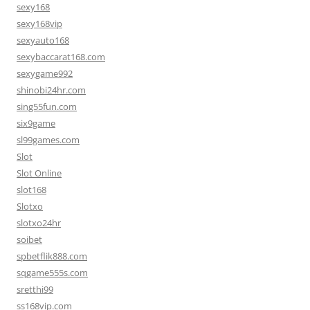
sexy168
sexy168vip
sexyauto168
sexybaccarat168.com
sexygame992
shinobi24hr.com
sing55fun.com
six9game
sl99games.com
Slot
Slot Online
slot168
Slotxo
slotxo24hr
soibet
spbetflik888.com
sqgame555s.com
sretthi99
ss168vip.com