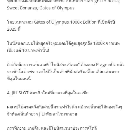
ทุกเกมของค่ายนี้มีธีมชัดมากมาย เป็นต้นว่า Starlight Princess,
Sweet Bonanza, Gates of Olympus
โดยเฉพาะเกม Gates of Olympus 1000x Edition ที่เปิดตัวปี
2025 นี้
โบนัสแตกแบบไม่หยุดจริงๆผมเคยได้คูณสูงสุดถึง 1800x จากเบท
เพียงแต่ 10 บาทเท่านั้น!
ถ้าเกิดต้องการเล่นเกมที่ “โบนัสระเบิดจอ” ต้องลอง Pragmatic แล้ว
จะเข้าใจว่าเพราะอะไรถึงเป็นค่ายที่นักสตรีมสล็อตเลือกเล่นมาก
ที่สุดในตอนนี้
4. JILI SLOT สมาชิกใหม่ที่มาแรงที่สุดในเอเชีย
ผมเคยไม่คาดหวังกับค่ายนี้มากเท่าไรนัก แม้กระนั้นพอได้ลองจริงๆ
จำต้องเห็นด้วยว่า JILI พัฒนาไวมากมาย
กราฟิกงาม เกมลื่น และมีโบนัสนานาประการสไตล์