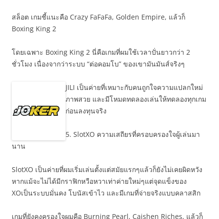
สล็อต เกมชี้แนะคือ Crazy FaFaFa, Golden Empire, แล้วก็
Boxing King 2
โดยเฉพาะ Boxing King 2 นี่คือเกมที่ผมใช้เวลาปั่นยาวกว่า 2
ชั่วโมง เนื่องจากว่าระบบ “ต่อคอมโบ” ของเขามันมันส์จริงๆ
JILI เป็นค่ายที่เหมาะกับคนถูกใจความแปลกใหม่
ภาพสวย และมีโหมดทดลองเล่นให้ทดลองทุกเกม
ก่อนลงทุนจริง
5. SlotXO ความเสถียรที่ครอบครองใจผู้เล่นมา
นาน
SlotXO เป็นค่ายที่ผมเริ่มเล่นตั้งแต่สมัยแรกๆแล้วก็ยังไม่เคยผิดหวัง
หากแม้จะไม่ได้มีกราฟิกหวือหวาเท่าค่ายใหม่ๆแต่จุดแข็งของ
XOเป็นระบบมั่นคง โบนัสเข้าไว และมีเกมที่จ่ายจริงแบบคลาสสิก
เกมที่ยังคงครองใจผมคือ Burning Pearl, Caishen Riches, แล้วก็