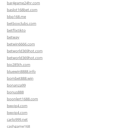
bar4game24hr.com
baslot168bet.com
bbp168.me
betboxclubs.com
betflixtikto
betway
betwin6666.com
betworld369hot.com
betworld369hot.com
bio285th.com
bluewin8888.info
bombet888.win
bonanza99
bonus888
boonlert1688.com
bwvip4.com
bwvip4.com
carlo999.net
cashgame168