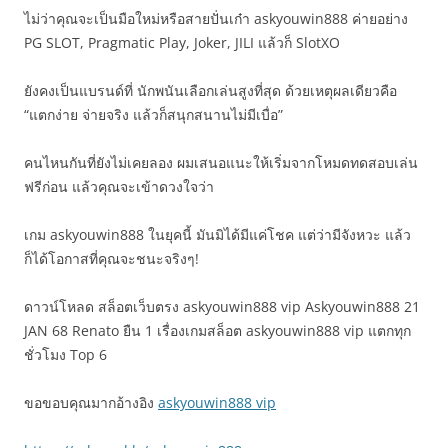
ไม่ว่าคุณจะเป็นมือใหม่หรือสายปั่นเก๋า askyouwin888 ค่ายอย่าง
PG SLOT, Pragmatic Play, Joker, JILI แล้วก็ SlotXO
ยังคงเป็นแบรนด์ที่ นักพนันเลือกเล่นสูงที่สุด ด้วยเหตุผลเดียวคือ
“แตกง่าย จ่ายจริง แล้วก็สนุกสนานไม่มีเบื่อ”
คนไหนกันที่ยังไม่เคยลอง ผมเสนอแนะให้เริ่มจากโหมดทดสอบเล่น
ฟรีก่อน แล้วคุณจะเข้าดวงใจว่า
เกม askyouwin888 ในยุคนี้ มันมิได้มีแค่โชค แต่ว่ามีจังหวะ แล้ว
ก็ได้โอกาสที่คุณจะชนะจริงๆ!
ดาวน์โหลด สล็อตเว็บตรง askyouwin888 vip Askyouwin888 21
JAN 68 Renato ยืน 1 เรื่องเกมสล็อต askyouwin888 vip แตกทุก
ชั่วโมง Top 6
ขอขอบคุณมากอ้างอิง
askyouwin888 vip