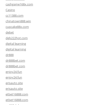
cashgame168x.com
Casino
cc11388.com
chinatown888.win
cupcake88x.com
debet
dgb222hot.com
digital learning
digital learning
dr888
dr888bet.com
dr888bet.com
enjoy24.fun
enjoy24.fun
erisauto.site
erisauto.site
etbet16888.com
etbet16888.com