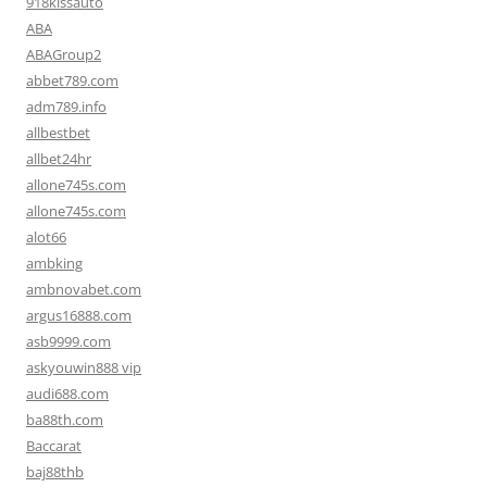
918kissauto
ABA
ABAGroup2
abbet789.com
adm789.info
allbestbet
allbet24hr
allone745s.com
allone745s.com
alot66
ambking
ambnovabet.com
argus16888.com
asb9999.com
askyouwin888 vip
audi688.com
ba88th.com
Baccarat
baj88thb