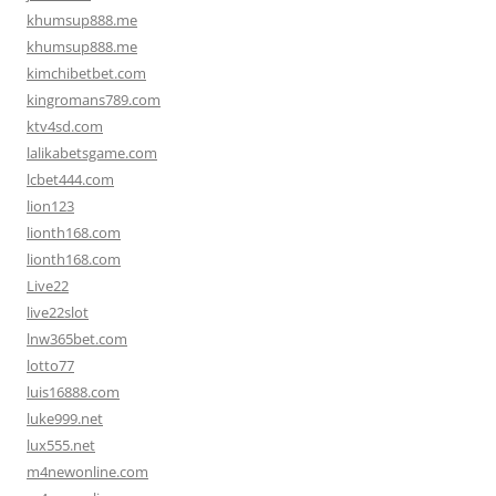
khumsup888.me
khumsup888.me
kimchibetbet.com
kingromans789.com
ktv4sd.com
lalikabetsgame.com
lcbet444.com
lion123
lionth168.com
lionth168.com
Live22
live22slot
lnw365bet.com
lotto77
luis16888.com
luke999.net
lux555.net
m4newonline.com