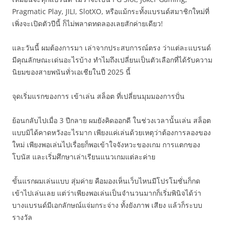
Pragmatic Play, JILI, SlotXO, หรือแม้กระทั้งแบรนด์สมาชิกใหม่ที่
เพิ่งจะเปิดตัวปีนี้ ก็ไม่พลาดทดลองเลยสักค่ายเดียว!
และวันนี้ ผมต้องการมา เล่าจากประสบการณ์ตรง ว่าแต่ละแบรนด์
มีคุณลักษณะเด่นอะไรบ้าง ทำไมถึงเปลี่ยนเป็นตัวเลือกที่ได้รับความ
นิยมของสายพนันทั่วเอเชียในปี 2025 นี้
จุดเริ่มแรกของการ เข้าเล่น สล็อต ที่เปลี่ยนมุมมองการปั่น
ย้อนกลับไปเมื่อ 3 ปีกลาย ผมยังคิดออกดี ในช่วงเวลานั้นเล่น สล็อต
แบบมิได้คาดหวังอะไรมาก เพียงแค่เล่นด้วยเหตุว่าต้องการลองของ
ใหม่ เพียงพอเล่นไปเรื่อยก็พอเข้าใจจังหวะของเกม การแตกของ
โบนัส และเริ่มศึกษาเล่าเรียนแนวเกมแต่ละค่าย
ขั้นแรกผมเล่นแบบ สุ่มค่าย คือมองเห็นเว็บไหนมีโปรโมชั่นก็กด
เข้าไปเล่นเลย แต่ว่าเพียงพอเล่นเป็นจำนวนมากก็เริ่มพินิจได้ว่า
บางแบรนด์มีเอกลักษณ์แจ่มกระจ่าง ทั้งยังภาพ เสียง แล้วก็ระบบ
รางวัล