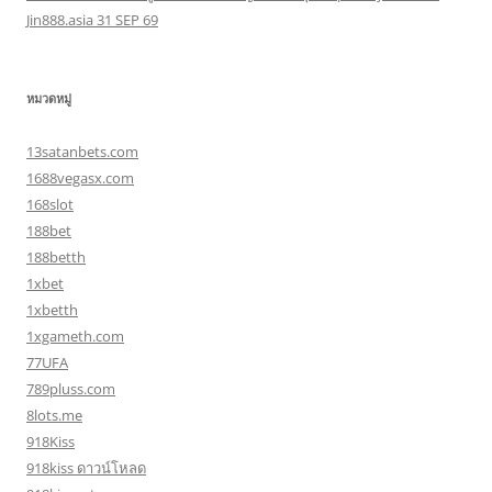
Jin888.asia 31 SEP 69
หมวดหมู่
13satanbets.com
1688vegasx.com
168slot
188bet
188betth
1xbet
1xbetth
1xgameth.com
77UFA
789pluss.com
8lots.me
918Kiss
918kiss ดาวน์โหลด