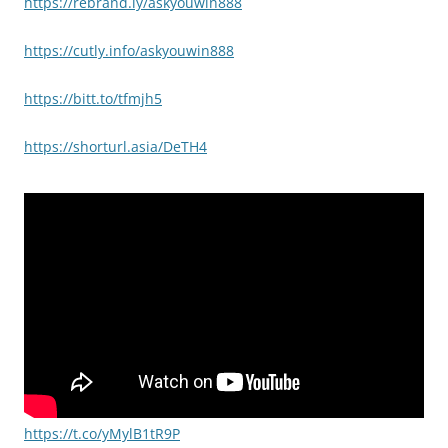
https://rebrand.ly/askyouwin888
https://cutly.info/askyouwin888
https://bitt.to/tfmjh5
https://shorturl.asia/DeTH4
https://t.co/yMylB1tR9P