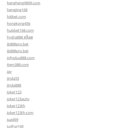
hengheng9899.com
hengjing168
hi6bet.com
hongkong456
hubbet168.com
hydra888 สล็อต
ib888pro.bet
ib888pro.bet
infyplus888.com
item388.com
jav
jinda55
jinda888
Joker123
joker123auto
Joker123th
Joker123th.com
juad69
judhai168