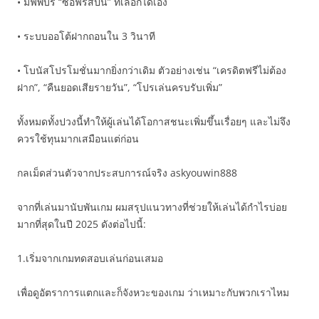
• มีฟีพบร์ “ซื้อฟรีสปิน” ที่เลือกได้เอง
• ระบบออโต้ฝากถอนใน 3 วินาที
• โบนัสโปรโมชั่นมากยิ่งกว่าเดิม ตัวอย่างเช่น “เครดิตฟรีไม่ต้อง
ฝาก”, “คืนยอดเสียรายวัน”, “โปรเล่นครบรับเพิ่ม”
ทั้งหมดทั้งปวงนี้ทำให้ผู้เล่นได้โอกาสชนะเพิ่มขึ้นเรื่อยๆ และไม่จึง
ควรใช้ทุนมากเสมือนแต่ก่อน
กลเม็ดส่วนตัวจากประสบการณ์จริง askyouwin888
จากที่เล่นมานับพันเกม ผมสรุปแนวทางที่ช่วยให้เล่นได้กำไรบ่อย
มากที่สุดในปี 2025 ดังต่อไปนี้:
1.เริ่มจากเกมทดสอบเล่นก่อนเสมอ
เพื่อดูอัตราการแตกและก็จังหวะของเกม ว่าเหมาะกับพวกเราไหม