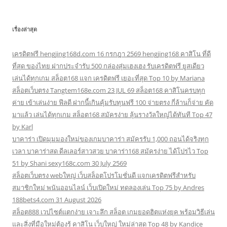
สำหรับ:
เรื่องล่าสุด
เครดิตฟรี hengjing168d.com 16 กรกฎา 2569 hengjing168 คาสิโน ที่ดี
ที่สุด ของไทย ฝากประจำรับ 500 กล่องสุ่มเฮงเฮง รับเครดิตฟรี ยูสเดียว
เล่นได้ทุกเกม สล็อต168 แจก เครดิตฟรี เยอะที่สุด Top 10 by Mariana
สล็อตเว็บตรง Tangtem168e.com 23 JUL 69 สล็อต168 คาสิโนครบทุก
ค่าย เข้าเล่นง่าย ฟีลดี ฝากนี้เกินคุ้มรับทุนฟรี 100 จ่ายตรง กี่ล้านก็จ่าย คัด
มาแล้ว เล่นได้ทุกเกม สล็อต168 สมัครง่าย ลุ้นรางวัลใหญ่ได้ทันที Top 47
by Karl
บาคาร่า เปิดมุมมองใหม่ของเกมบาคาร่า สมัครรับ 1,000 ถอนได้จริงทุก
เวลา บาคาร่าสด ดีลเลอร์สาวสวย บาคาร่า168 สมัครง่าย ได้โปรไว Top
51 by Shani sexy168c.com 30 July 2569
สล็อตเว็บตรง webใหญ่ เว็บสล็อตโปรโมชั่นดี แจกเครดิตฟรีสำหรับ
สมาชิกใหม่ พนันออนไลน์ เว็บเปิดใหม่ ทดลองเล่น Top 75 by Andres
188bets4.com 31 August 2026
สล็อต888 เวปไซต์แตกง่าย เจาะลึก สล็อต เกมยอดฮิตแห่งยุค พร้อมวิธีเล่น
และสิ่งที่มือใหม่ต้องรู้ คาสิโน เว็บใหญ่ ใหม่ล่าสุด Top 48 by Kandice