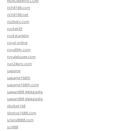
RENO88WIN.COM
rich8188.com
rich8188.net
rizzbetx.com
rocket45
rockstar66m
royal online
royal99y.com
royaleluxee.com
run24pro.com
sagame
sagame168th
sagame168th.com
sawan888 ทดลองเล่น
sawan888 ทดลองเล่น
sbobet168
sbotop1688.com
sclass8888.com
scr888