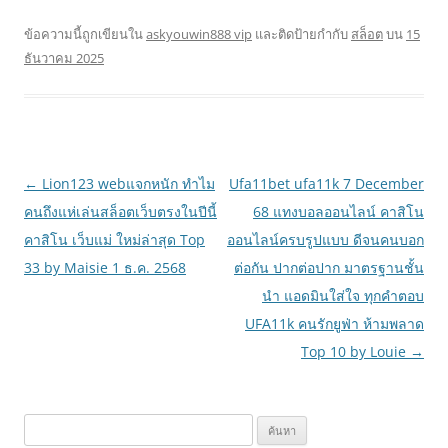
ข้อความนี้ถูกเขียนใน
askyouwin888 vip
และติดป้ายกำกับ
สล็อต
บน
15
ธันวาคม 2025
เมนู
←
Lion123 webแจกหนัก ทำไม
Ufa11bet ufa11k 7 December
นำทาง
คนถึงแห่เล่นสล็อตเว็บตรงในปีนี้
68 แทงบอลออนไลน์ คาสิโน
เรื่อง
คาสิโน เว็บแม่ ใหม่ล่าสุด Top
ออนไลน์ครบรูปแบบ ดีจนคนบอก
33 by Maisie 1 ธ.ค. 2568
ต่อกัน ปากต่อปาก มาตรฐานชั้น
นำ แอดมินใส่ใจ ทุกคำตอบ
UFA11k คนรักยูฟ่า ห้ามพลาด
Top 10 by Louie
→
ค้นหา