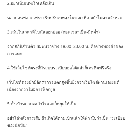
2.อย่าเพิ่มเบทเร็วเหลือเกิน
หลายคนพลาดเพราะรีบปรับเบทสูงในขณะที่เกมยังไม่ตามจังหวะ
3.เล่นในเวลาที่โบนัสออกบ่อย (ตอนเวลาเย็น-มืดค่ำ)
จากสถิติส่วนตัว ผมพบว่าช่วง 18.00–23.00 น. คือช่วงทองคำของ
การแตก
4.ใช้เว็บไซต์ตรงที่มีระบบระเบียบออโต้แล้วก็เครดิตฟรีจริง
เว็บไซต์ตรงมักมีอัตราการแตกสูงขึ้นยิ่งกว่าเว็บไซต์ผ่านเอเย่นต์
เนื่องจากว่าไม่มีการล็อกยูส
5.ตั้งเป้าหมายผลกำไรและก็หยุดให้เป็น
อย่าไล่หลังการเสีย ถ้าเกิดได้ตามเป้าแล้วให้พัก นับว่าเป็น “ระเบียบ
ของนักปั่น”