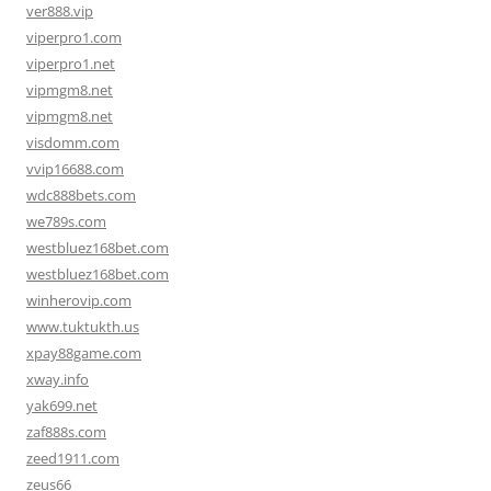
ver888.vip
viperpro1.com
viperpro1.net
vipmgm8.net
vipmgm8.net
visdomm.com
vvip16688.com
wdc888bets.com
we789s.com
westbluez168bet.com
westbluez168bet.com
winherovip.com
www.tuktukth.us
xpay88game.com
xway.info
yak699.net
zaf888s.com
zeed1911.com
zeus66