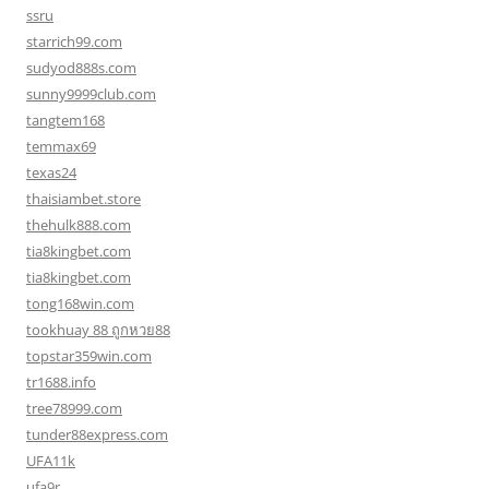
ssru
starrich99.com
sudyod888s.com
sunny9999club.com
tangtem168
temmax69
texas24
thaisiambet.store
thehulk888.com
tia8kingbet.com
tia8kingbet.com
tong168win.com
tookhuay 88 ถูกหวย88
topstar359win.com
tr1688.info
tree78999.com
tunder88express.com
UFA11k
ufa9r