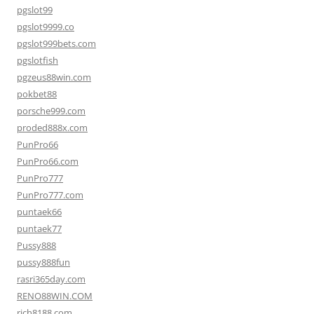
pgslot99
pgslot9999.co
pgslot999bets.com
pgslotfish
pgzeus88win.com
pokbet88
porsche999.com
proded888x.com
PunPro66
PunPro66.com
PunPro777
PunPro777.com
puntaek66
puntaek77
Pussy888
pussy888fun
rasri365day.com
RENO88WIN.COM
rich8188.com