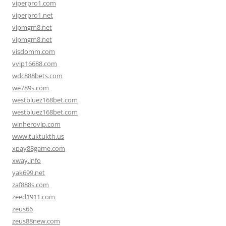
viperpro1.com
viperpro1.net
vipmgm8.net
vipmgm8.net
visdomm.com
vvip16688.com
wdc888bets.com
we789s.com
westbluez168bet.com
westbluez168bet.com
winherovip.com
www.tuktukth.us
xpay88game.com
xway.info
yak699.net
zaf888s.com
zeed1911.com
zeus66
zeus88new.com