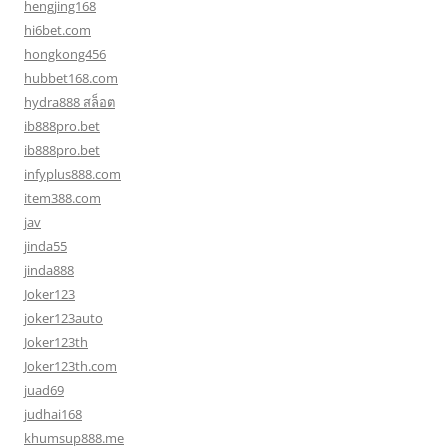
hengjing168
hi6bet.com
hongkong456
hubbet168.com
hydra888 สล็อต
ib888pro.bet
ib888pro.bet
infyplus888.com
item388.com
jav
jinda55
jinda888
Joker123
joker123auto
Joker123th
Joker123th.com
juad69
judhai168
khumsup888.me