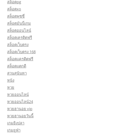
สล็อตpg
สล็อตxo
สล็อตพุซซี่
สล็อตมันนี่เกม
สล็อตออนไลน์
สล็อตเครดิตฟรี
สล็อตเว็บตรง
สล็อตเว็บตรง 168
สล็อตเเครดิตฟรี
สล็อตแตกดี
สวนสุนันทา
หนัง
หวย
หวยออนไลน์
หวยออนไลน์24
หวยฮานอย vip
หวยฮานอยวันนี้
เกมยิงปลา
เกมยูฟ่า