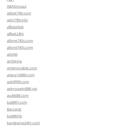
ABAGroup2
abbet789.com
adm789.info
allbestbet
allbet24hr
allone745s.com
allone745s.com
alot66
ambking
ambnovabet.com
argus16888.com
asb9999.com
askyouwin888 vip
audi688.com
ba88th.com
Baccarat
baj88thb
bar4game24hr.com