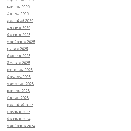
เมษายน 2026
มีนาคม 2026
กุมภาพันธ์ 2026
มกราคม 2026
ธันวาคม 2025
พฤศจิกายน 2025
ตุลาคม 2025
กันยายน 2025
สิงหาคม 2025
กรกฎาคม 2025
มิถุนายน 2025
พฤษภาคม 2025
เมษายน 2025
มีนาคม 2025
กุมภาพันธ์ 2025
มกราคม 2025
ธันวาคม 2024
พฤศจิกายน 2024