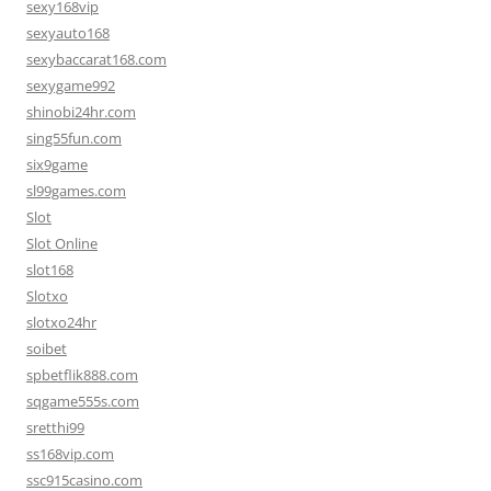
sexy168vip
sexyauto168
sexybaccarat168.com
sexygame992
shinobi24hr.com
sing55fun.com
six9game
sl99games.com
Slot
Slot Online
slot168
Slotxo
slotxo24hr
soibet
spbetflik888.com
sqgame555s.com
sretthi99
ss168vip.com
ssc915casino.com