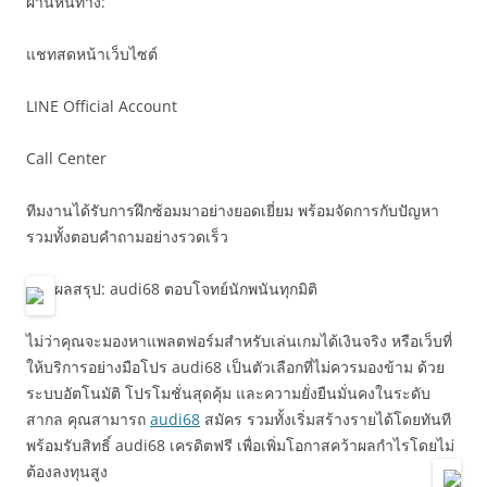
ผ่านหนทาง:
แชทสดหน้าเว็บไซต์
LINE Official Account
Call Center
ทีมงานได้รับการฝึกซ้อมมาอย่างยอดเยี่ยม พร้อมจัดการกับปัญหา
รวมทั้งตอบคำถามอย่างรวดเร็ว
ผลสรุป: audi68 ตอบโจทย์นักพนันทุกมิติ
ไม่ว่าคุณจะมองหาแพลตฟอร์มสำหรับเล่นเกมได้เงินจริง หรือเว็บที่
ให้บริการอย่างมือโปร audi68 เป็นตัวเลือกที่ไม่ควรมองข้าม ด้วย
ระบบอัตโนมัติ โปรโมชั่นสุดคุ้ม และความยั่งยืนมั่นคงในระดับ
สากล คุณสามารถ
audi68
สมัคร รวมทั้งเริ่มสร้างรายได้โดยทันที
พร้อมรับสิทธิ์ audi68 เครดิตฟรี เพื่อเพิ่มโอกาสคว้าผลกำไรโดยไม่
ต้องลงทุนสูง