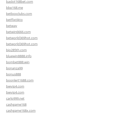
baslot168bet.com
bbp168.me
betboxclubs.com
betflixtikto
betway
betwin6666.com
betworld369hot.com
betworld369hot.com
bio285th.com
bluewin8888.info
bombet888.win
bonanza99
bonus888
boonlert1688.com
bwvip4.com
bwvip4.com
carlo999.net
cashgame168
cashgame168x.com