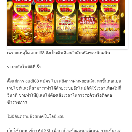
เพราะเหตุใด audi68 ถึงเป็นตัวเลือกลำดับหนึ่งของนักพนัน
ระบบอัตโนมัติที่เร็ว
ตั้งแต่การ audi68 สมัคร ไปจนถึงการฝาก-ถอนเงิน ทุกขั้นตอนบน
เว็บไซต์แห่งนี้สามารถทำได้ด้วยระบบอัตโนมัติที่ใช้เวลาเพียงไม่กี่
วินาที ช่วยทำให้ผู้เล่นไม่ต้องเสียเวลาในการรอคิวหรือติดต่อ
ข้าราชการ
ไม่มีอันตรายด้วยเทคโนโลยี SSL
เว็บใช้ระบบเข้ารหัส SSL เพื่อปกป้องข้อมูลของผู้เล่นอย่างเข้มงวด