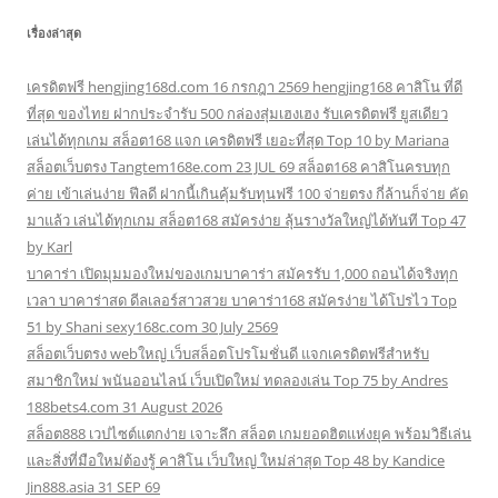
เรื่องล่าสุด
เครดิตฟรี hengjing168d.com 16 กรกฎา 2569 hengjing168 คาสิโน ที่ดี
ที่สุด ของไทย ฝากประจำรับ 500 กล่องสุ่มเฮงเฮง รับเครดิตฟรี ยูสเดียว
เล่นได้ทุกเกม สล็อต168 แจก เครดิตฟรี เยอะที่สุด Top 10 by Mariana
สล็อตเว็บตรง Tangtem168e.com 23 JUL 69 สล็อต168 คาสิโนครบทุก
ค่าย เข้าเล่นง่าย ฟีลดี ฝากนี้เกินคุ้มรับทุนฟรี 100 จ่ายตรง กี่ล้านก็จ่าย คัด
มาแล้ว เล่นได้ทุกเกม สล็อต168 สมัครง่าย ลุ้นรางวัลใหญ่ได้ทันที Top 47
by Karl
บาคาร่า เปิดมุมมองใหม่ของเกมบาคาร่า สมัครรับ 1,000 ถอนได้จริงทุก
เวลา บาคาร่าสด ดีลเลอร์สาวสวย บาคาร่า168 สมัครง่าย ได้โปรไว Top
51 by Shani sexy168c.com 30 July 2569
สล็อตเว็บตรง webใหญ่ เว็บสล็อตโปรโมชั่นดี แจกเครดิตฟรีสำหรับ
สมาชิกใหม่ พนันออนไลน์ เว็บเปิดใหม่ ทดลองเล่น Top 75 by Andres
188bets4.com 31 August 2026
สล็อต888 เวปไซต์แตกง่าย เจาะลึก สล็อต เกมยอดฮิตแห่งยุค พร้อมวิธีเล่น
และสิ่งที่มือใหม่ต้องรู้ คาสิโน เว็บใหญ่ ใหม่ล่าสุด Top 48 by Kandice
Jin888.asia 31 SEP 69