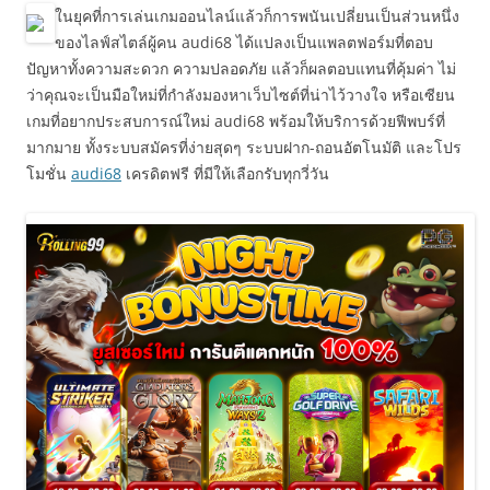
ในยุคที่การเล่นเกมออนไลน์แล้วก็การพนันเปลี่ยนเป็นส่วนหนึ่ง
ของไลฟ์สไตล์ผู้คน audi68 ได้แปลงเป็นแพลตฟอร์มที่ตอบ
ปัญหาทั้งความสะดวก ความปลอดภัย แล้วก็ผลตอบแทนที่คุ้มค่า ไม่
ว่าคุณจะเป็นมือใหม่ที่กำลังมองหาเว็บไซต์ที่น่าไว้วางใจ หรือเซียน
เกมที่อยากประสบการณ์ใหม่ audi68 พร้อมให้บริการด้วยฟีพบร์ที่
มากมาย ทั้งระบบสมัครที่ง่ายสุดๆ ระบบฝาก-ถอนอัตโนมัติ และโปร
โมชั่น
audi68
เครดิตฟรี ที่มีให้เลือกรับทุกวี่วัน