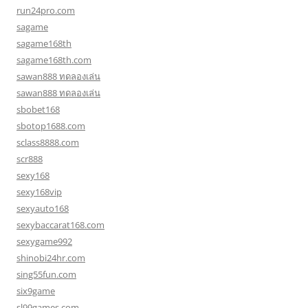
run24pro.com
sagame
sagame168th
sagame168th.com
sawan888 ทดลองเล่น
sawan888 ทดลองเล่น
sbobet168
sbotop1688.com
sclass8888.com
scr888
sexy168
sexy168vip
sexyauto168
sexybaccarat168.com
sexygame992
shinobi24hr.com
sing55fun.com
six9game
sl99games.com