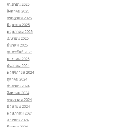
กันยายน 2025
สิงหาคม 2025
กรกฎาคม 2025
มิถุนายน 2025
พฤษภาคม 2025
เมษายน 2025
มีนาคม 2025
กุมภาพันธ์ 2025
มกราคม 2025
ธันวาคม 2024
พฤศจิกายน 2024
ตุลาคม 2024
กันยายน 2024
สิงหาคม 2024
กรกฎาคม 2024
มิถุนายน 2024
พฤษภาคม 2024
เมษายน 2024
มีนาคม 2024