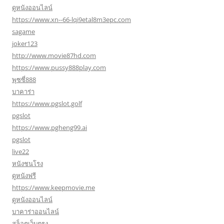
ดูหนังออนไลน์
https://www.xn--66-lqi9etal8m3epc.com
sagame
joker123
http://www.movie87hd.com
https://www.pussy888play.com
พุซซี่888
บาคาร่า
https://www.pgslot.golf
pgslot
https://www.pgheng99.ai
pgslot
live22
หนังชนโรง
ดูหนังฟรี
https://www.keepmovie.me
ดูหนังออนไลน์
บาคาร่าออนไลน์
สล็อตเว็บตรง