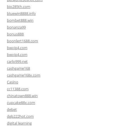
bio285th.com
bluewin8888.info
bombet888.win
bonanza99
bonus888
boonlert1688.com
bwvip4.com
bwvip4.com
carlo999.net
cashgame168
cashgame168x.com
Casino
cc11388.com
chinatown888.win
cupcake88x.com
debet
dgb222hot.com
digital learning