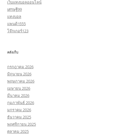
เว็บแทงบอลออนไลน์
เศรษฐี99
แทงบอล
แพนด้า555
โจ๊กเกอร์123
คลังเก็บ
กรกฎาคม 2026
มิถุนายน 2026
พฤษภาคม 2026
เมษายน 2026
มีนาคม 2026
กุมภาพันธ์ 2026
มกราคม 2026
ธันวาคม 2025
พฤศจิกายน 2025
ตุลาคม 2025