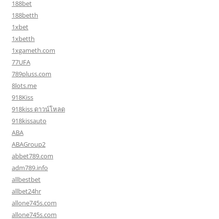
188bet
188betth
1xbet
1xbetth
1xgameth.com
77UFA
789pluss.com
8lots.me
918Kiss
918kiss ดาวน์โหลด
918kissauto
ABA
ABAGroup2
abbet789.com
adm789.info
allbestbet
allbet24hr
allone745s.com
allone745s.com