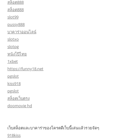
สล็อต888
สล็อต888
slot99
pussy888
บาคาร่าออนไลน์
slotxo
slotpg
หนังโป๊ไทย
1xbet
https://funny18.net
pgslot
kiss918
pgslot
สล็อตเว็บตรง
doomovie hd
เว็บสล็อตและบาคาร่าของโครตดีเว็บนี้เล่นแล้วรวยจัดๆ
918kiss