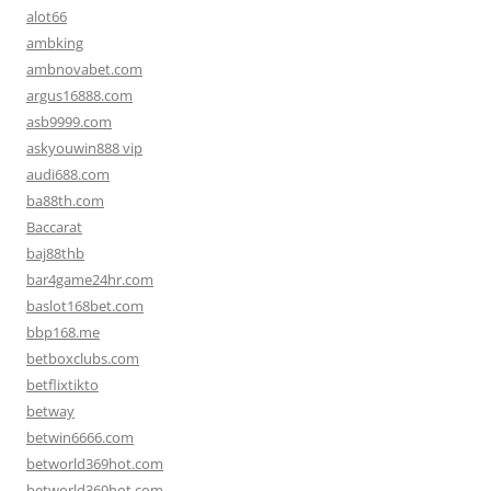
alot66
ambking
ambnovabet.com
argus16888.com
asb9999.com
askyouwin888 vip
audi688.com
ba88th.com
Baccarat
baj88thb
bar4game24hr.com
baslot168bet.com
bbp168.me
betboxclubs.com
betflixtikto
betway
betwin6666.com
betworld369hot.com
betworld369hot.com