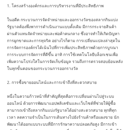
1. โครงสร้างองค์กรและการบริหารงานที่มีประสิทธิภาพ
ในอดีต กระบวนการจัดจำหน่ายและออกรางวัลของสลากกินแบ่ง
รัฐบาลต้องพึ่งพาการดำเนินงานแบบดั้งเดิม มีการกระจายสินค้า
ผ่านตัวแทนจัดจำหน่ายและพ่อค้าคนกลาง ซึ่งอาจทำให้เกิดปัญหา
การผูกขาดและการทุจริต อย่างไรก็ตาม การเปลี่ยนแปลงล่าสุดใน
การจัดการองค์กรได้เน้นไปที่การเพิ่มประสิทธิภาพด้วยการบูรณา
การระบบการจัดการที่ดีขึ้น อาทิ การใช้เทคโนโลยีบล็อกเชนเพื่อ
เพิ่มความโปร่งใสในการจัดเก็บข้อมูล รวมถึงการตรวจสอบย้อนหลัง
ในทุกขั้นตอนของกระบวนการออกรางวัล
2. การซื้อขายออนไลน์และการเข้าถึงที่สะดวกสบาย
หนึ่งในความก้าวหน้าที่สำคัญที่สุดคือการเปลี่ยนผ่านไปสู่ระบบ
ออนไลน์ ด้วยการพัฒนาแอปพลิเคชันและเว็บไซต์ที่ช่วยให้ผู้ซื้อ
สามารถเข้าถึงสลากกินแบ่งรัฐบาลได้อย่างสะดวกสบาย ทุกที่ทุก
เวลา ลดความจำเป็นในการเดินทางไปยังร้านค้าหรือแผงขาย นัก
พัฒนาได้ออกแบบระบบที่มีการรักษาความปลอดภัยสูง มีการเข้า