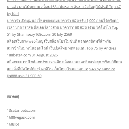
มาแล้ว เล่นได้ทุกเกม สล็อต168 สมัครง่าย ลุ้นรางวัลใหญ่ได้ทันที Top 47
by Karl
บาคาร่า เปิดมุมมองใหม่ของเกมบาคาร่า สมัครรับ 1,000 ถอนได้จริงทุก
เวลา บาคาร่าสด ดีลเลอร์สาวสวย บาคาร่า168 สมัครง่าย ได้โปรไว Top
51 by Shani sexy168c.com 30 July 2569
สล็อตเว็บตรง webใหญ่ เว็บสล็อตโปรโมชั่นดี แจกเครดิตฟรีสำหรับ
สมาชิกใหม่ พนันออนไลน์ เว็บเปิดใหม่ ทดลองเล่น Top 75 by Andres
188bets4.com 31 August 2026
สล็อต888 เวปไซต์แตกง่าย เจาะลึก สล็อต เกมยอดฮิตแห่งยุค พร้อมวิธีเล่น
และสิ่งที่มือใหม่ต้องรู้ คาสิโน เว็บใหญ่ ใหม่ล่าสุด Top 48 by Kandice
Jin888.asia 31 SEP 69
หมวดหมู่
13satanbets.com
1688vegasx.com
168slot