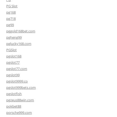
PG Slot
pg168
pg718
pg99
pggold168bet.com
pgheng99
pglucky168.com
PGSlot
pgslot168
pgslot77
pgslot77.com
pgslot99
pgslot9999.co
pgslot999bets.com
pgslotfish
pgzeus88win.com
pokbet88
porsche999.com