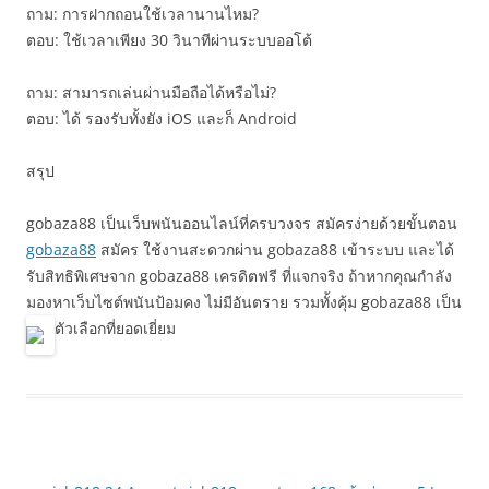
ถาม: การฝากถอนใช้เวลานานไหม?
ตอบ: ใช้เวลาเพียง 30 วินาทีผ่านระบบออโต้
ถาม: สามารถเล่นผ่านมือถือได้หรือไม่?
ตอบ: ได้ รองรับทั้งยัง iOS และก็ Android
สรุป
gobaza88 เป็นเว็บพนันออนไลน์ที่ครบวงจร สมัครง่ายด้วยขั้นตอน
gobaza88
สมัคร ใช้งานสะดวกผ่าน gobaza88 เข้าระบบ และได้
รับสิทธิพิเศษจาก gobaza88 เครดิตฟรี ที่แจกจริง ถ้าหากคุณกำลัง
มองหาเว็บไซต์พนันป้อมคง ไม่มีอันตราย รวมทั้งคุ้ม gobaza88 เป็น
ตัวเลือกที่ยอดเยี่ยม