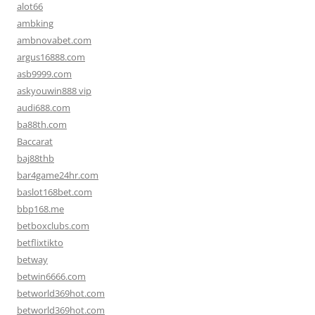
alot66
ambking
ambnovabet.com
argus16888.com
asb9999.com
askyouwin888 vip
audi688.com
ba88th.com
Baccarat
baj88thb
bar4game24hr.com
baslot168bet.com
bbp168.me
betboxclubs.com
betflixtikto
betway
betwin6666.com
betworld369hot.com
betworld369hot.com