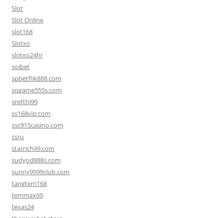
Slot
Slot Online
slot168
Slotxo
slotxo24hr
soibet
spbetflik888.com
sqgame555s.com
sretthi99
ss168vip.com
ssc915casino.com
ssru
starrich99.com
sudyod888s.com
sunny9999club.com
tangtem168
temmax69
texas24