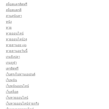
สล็อตเเครดิตฟรี
สล็อตแตกดี
สวนสุนันทา
หนัง
หวย
หวยออนไลน์
หวยออนไลน์24
หวยฮานอย vip
หวยฮานอยวันนี้
เกมยิงปลา
เกมยูฟ่า
เครดิตฟรี
เว็บตรงไม่ผ่านเอเย่นต์
เว็บพนัน
เว็บพนันออนไลน์
เว็บสล็อต
เว็บหวยออนไลน์
เว็บหวยออนไลน์จ่ายจริง