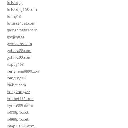
fullslotpg
fullslotpg168.com
funny18
future24bet.com
gamehit8888.com
gaojing888
gem99ths.com
gobaza88.com
gobaza88.com
happy168
hengheng9899.com
hengjing168
hi6bet.com
hongkong456
hubbet168.com
hydra888 สล็อต
ib888pro.bet
ib888pro.bet
infyplus888.com