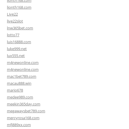
lionth168.com
lionth168.com
Live22
live22slot
lnw365bet.com
lotto77
luis16888.com
luke999.net
lux555.net
m4newonline.com
m4newonline.com
mac1bet789.com
macau888.win
mario678
medee989.com
meekin365day.com
megawaysbet789.com
mercyrosa168.com
mfj889xx.com