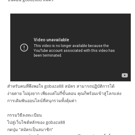
สำหรับคนที่พึงพอใจ gobaza88 สมัคร สามารถปฏิบัติการได้
ง่ายดาย ไม่ยุ่งยาก เพียงแต่ไม่กี่ขั้นตอน คุณก็พร้อมเข้าสู่โลกแห่ง
การเดิมพันออนไลน์ที่สนุกรวมทั้งคุ้มค่า
กรรมวิธีลงทะเบียน
ไปสู่เว็บไซต์หลักของ gobaza88
กดปุ่ม “สมัครเป็นสมาชิก”