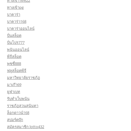
ทางเข้า live22
ทางเข้าpg
บาคาร่า
บาคาร่า168
บาคาร่าออนไลน์
ปั่นสล็อต
ปั่นโปร777
พนันออนไลน์
พีจีสล็อต
พุซซี่888
ฟลูสล็อตพีจี
มหาวิทยาลัยราชภัฏ
มาเก๊า69
ยูฟ่าเบท
รับทำเว็บพนัน
ราชภัฏสวนสุนันทา
ล็อกดาวน์168
สปอร์ตบุ๊ก
สมัครสมาชิก lotto432