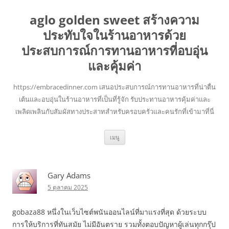
aglo golden sweet สร้างความ
ประทับใจในร้านอาหารด้วย
ประสบการณ์การทานอาหารที่อบอุ่น
และคุ้มค่า
https://embracedinner.com เสนอประสบการณ์การทานอาหารที่น่าตื่น
เต้นและอบอุ่นในร้านอาหารที่เป็นที่รู้จัก รับประทานอาหารคุ้มค่าและ
เพลิดเพลินกับสัมผัสทางประสาทสำหรับครอบครัวและคนรักที่เข้ามาที่นี่
ข้าม
เมนู
ไป
ยัง
เนื้อหา
Gary Adams
5 ตุลาคม 2025
gobaza88 หนึ่งในเว็บไซต์พนันออนไลน์ที่มาแรงที่สุด ด้วยระบบ
การให้บริการที่ทันสมัย ไม่มีอันตราย รวมทั้งตอบปัญหาผู้เล่นทุกกรุ๊ป