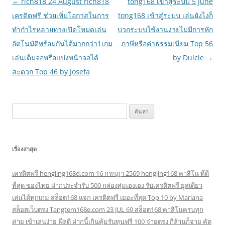
เมนู
←
rich818 24 August rich818
tong168 เข้าสู่ระบบ 5 June
นำทาง
เครดิตฟรี ช่วยเพิ่มโอกาสในการ
tong168 เข้าสู่ระบบ เล่นยังไงก็
เรื่อง
ทำกำไรหลายทางเปิดโหมดเล่น
บวกระบบใช้งานง่ายไม่มีการหัก
อัตโนมัติพร้อมกันได้มากกว่า1เกม
ภาษีหรือค่าธรรมเนียม Top 56
เล่นเต็มจอหรือแบ่งหน้าจอได้
by Dulcie
→
สะดวก Top 46 by Josefa
ค้นหา
สำหรับ:
เรื่องล่าสุด
เครดิตฟรี hengjing168d.com 16 กรกฎา 2569 hengjing168 คาสิโน ที่ดี
ที่สุด ของไทย ฝากประจำรับ 500 กล่องสุ่มเฮงเฮง รับเครดิตฟรี ยูสเดียว
เล่นได้ทุกเกม สล็อต168 แจก เครดิตฟรี เยอะที่สุด Top 10 by Mariana
สล็อตเว็บตรง Tangtem168e.com 23 JUL 69 สล็อต168 คาสิโนครบทุก
ค่าย เข้าเล่นง่าย ฟีลดี ฝากนี้เกินคุ้มรับทุนฟรี 100 จ่ายตรง กี่ล้านก็จ่าย คัด