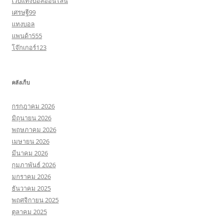
เว็บแทงบอลออนไลน์
เศรษฐี99
แทงบอล
แพนด้า555
โจ๊กเกอร์123
คลังเก็บ
กรกฎาคม 2026
มิถุนายน 2026
พฤษภาคม 2026
เมษายน 2026
มีนาคม 2026
กุมภาพันธ์ 2026
มกราคม 2026
ธันวาคม 2025
พฤศจิกายน 2025
ตุลาคม 2025