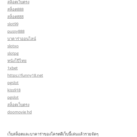
สล็อตเว็บตรง
สล็อต888
สล็อต888
slot99
pussy888
บาคาร่าออนไลน์
slotxo
slotpg
หนังโป๊ไทย
1xbet
https://funny18.net
pgslot
kiss918
pgslot
สล็อตเว็บตรง
doomovie hd
เว็บสล็อตและบาคาร่าของโครตดีเว็บนี้เล่นแล้วรวยจัดๆ