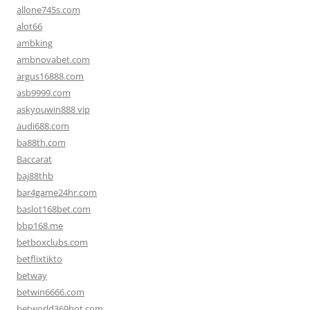
allone745s.com
alot66
ambking
ambnovabet.com
argus16888.com
asb9999.com
askyouwin888 vip
audi688.com
ba88th.com
Baccarat
baj88thb
bar4game24hr.com
baslot168bet.com
bbp168.me
betboxclubs.com
betflixtikto
betway
betwin6666.com
betworld369hot.com