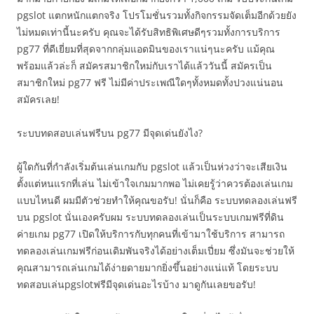
pgslot แตกหนักแตกจริง โปรโมชั่นรวมทั้งกิจกรรมจัดเต็มอีกด้วยยัง
ไม่หมดเท่านี้นะครับ คุณจะได้รับสิทธิพิเศษดีๆรวมทั้งการบริการ
pg77 ที่ดีเยี่ยมที่สุดจากกลุ่มแอดมินของเราแน่ๆนะครับ แม้คุณ
พร้อมแล้วล่ะก็ สมัครสมาชิกใหม่กับเราได้แล้ววันนี้ สมัครเป็น
สมาชิกใหม่ pg77 ฟรี ไม่มีค่าประเพณีใดๆทั้งหมดทั้งปวงแน่นอน
สมัครเลย!
ระบบทดสอบเล่นฟรีบน pg77 มีจุดเด่นยังไง?
ผู้ใดกันที่กำลังเริ่มต้นเล่นเกมกับ pgslot แล้วเป็นห่วงว่าจะเสียเงิน
ตั้งแต่หนแรกที่เล่น ไม่เข้าใจเกมมากพอ ไม่เคยรู้ว่าควรต้องเล่นเกม
แบบไหนดี ผมมีตัวช่วยทำให้คุณขอรับ! นั่นก็คือ ระบบทดลองเล่นฟรี
บน pgslot นั่นเองครับผม ระบบทดลองเล่นเป็นระบบเกมฟรีที่ดิน
ค่ายเกม pg77 เปิดให้บริการกับทุกคนที่เข้ามาใช้บริการ สามารถ
ทดลองเล่นเกมฟรีก่อนเดิมพันจริงได้อย่างเต็มเปี่ยม ซึ่งมันจะช่วยให้
คุณสามารถเล่นเกมได้ง่ายดายมากยิ่งขึ้นอย่างแน่แท้ โดยระบบ
ทดสอบเล่นpgslotฟรีมีจุดเด่นอะไรบ้าง มาดูกันเลยขอรับ!