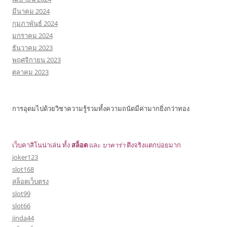
มีนาคม 2024
กุมภาพันธ์ 2024
มกราคม 2024
ธันวาคม 2023
พฤศจิกายน 2023
ตุลาคม 2023
การอุดมไปด้วยวิชาความรู้รวมทั้งความถนัดมีค่ามากยิ่งกว่าทอง
เว็บคาสิโนน่าเล่น ทั้ง
สล็อต
และ
บาคาร่า
ตึงจริงแตกบ่อยมาก
joker123
slot168
สล็อตเว็บตรง
slot99
slot66
jinda44