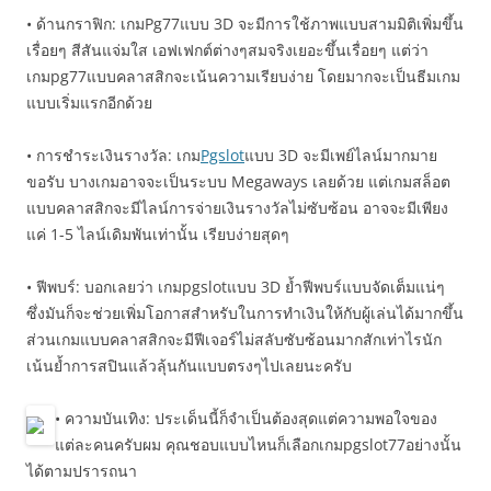
• ด้านกราฟิก: เกมPg77แบบ 3D จะมีการใช้ภาพแบบสามมิติเพิ่มขึ้น
เรื่อยๆ สีสันแจ่มใส เอฟเฟกต์ต่างๆสมจริงเยอะขึ้นเรื่อยๆ แต่ว่า
เกมpg77แบบคลาสสิกจะเน้นความเรียบง่าย โดยมากจะเป็นธีมเกม
แบบเริ่มแรกอีกด้วย
• การชำระเงินรางวัล: เกม
Pgslot
แบบ 3D จะมีเพย์ไลน์มากมาย
ขอรับ บางเกมอาจจะเป็นระบบ Megaways เลยด้วย แต่เกมสล็อต
แบบคลาสสิกจะมีไลน์การจ่ายเงินรางวัลไม่ซับซ้อน อาจจะมีเพียง
แค่ 1-5 ไลน์เดิมพันเท่านั้น เรียบง่ายสุดๆ
• ฟีพบร์: บอกเลยว่า เกมpgslotแบบ 3D ย้ำฟีพบร์แบบจัดเต็มแน่ๆ
ซึ่งมันก็จะช่วยเพิ่มโอกาสสำหรับในการทำเงินให้กับผู้เล่นได้มากขึ้น
ส่วนเกมแบบคลาสสิกจะมีฟีเจอร์ไม่สลับซับซ้อนมากสักเท่าไรนัก
เน้นย้ำการสปินแล้วลุ้นกันแบบตรงๆไปเลยนะครับ
• ความบันเทิง: ประเด็นนี้ก็จำเป็นต้องสุดแต่ความพอใจของ
แต่ละคนครับผม คุณชอบแบบไหนก็เลือกเกมpgslot77อย่างนั้น
ได้ตามปรารถนา