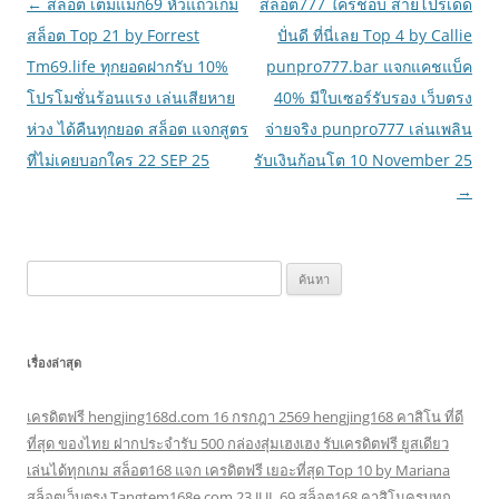
เมนู
←
สล็อต เต็มแม็ก69 หัวแถวเกม
สล็อต777 ใครชอบ สายโปรเด็ด
นำทาง
สล็อต Top 21 by Forrest
ปั่นดี ที่นี่เลย Top 4 by Callie
เรื่อง
Tm69.life ทุกยอดฝากรับ 10%
punpro777.bar แจกแคชแบ็ค
โปรโมชั่นร้อนแรง เล่นเสียหาย
40% มีใบเซอร์รับรอง เว็บตรง
ห่วง ได้คืนทุกยอด สล็อต แจกสูตร
จ่ายจริง punpro777 เล่นเพลิน
ที่ไม่เคยบอกใคร 22 SEP 25
รับเงินก้อนโต 10 November 25
→
ค้นหา
สำหรับ:
เรื่องล่าสุด
เครดิตฟรี hengjing168d.com 16 กรกฎา 2569 hengjing168 คาสิโน ที่ดี
ที่สุด ของไทย ฝากประจำรับ 500 กล่องสุ่มเฮงเฮง รับเครดิตฟรี ยูสเดียว
เล่นได้ทุกเกม สล็อต168 แจก เครดิตฟรี เยอะที่สุด Top 10 by Mariana
สล็อตเว็บตรง Tangtem168e.com 23 JUL 69 สล็อต168 คาสิโนครบทุก