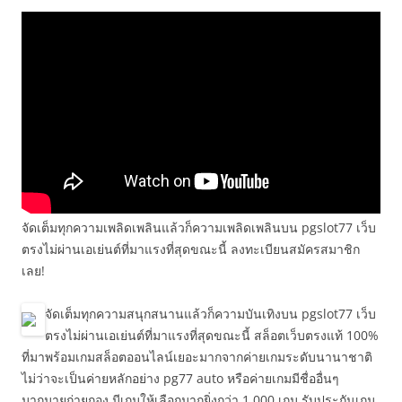
จัดเต็มทุกความเพลิดเพลินแล้วก็ความเพลิดเพลินบน pgslot77 เว็บ
ตรงไม่ผ่านเอเย่นต์ที่มาแรงที่สุดขณะนี้ ลงทะเบียนสมัครสมาชิก
เลย!
จัดเต็มทุกความสนุกสนานแล้วก็ความบันเทิงบน pgslot77 เว็บ
ตรงไม่ผ่านเอเย่นต์ที่มาแรงที่สุดขณะนี้ สล็อตเว็บตรงแท้ 100%
ที่มาพร้อมเกมสล็อตออนไลน์เยอะมากจากค่ายเกมระดับนานาชาติ
ไม่ว่าจะเป็นค่ายหลักอย่าง pg77 auto หรือค่ายเกมมีชื่ออื่นๆ
มากมายก่ายกอง มีเกมให้เลือกมากยิ่งกว่า 1,000 เกม รับประกันเกม