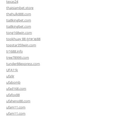
texas24
thaisiambet.store
thehulk888.com
tia8kingbet.com
tia8kingbet.com
tong168win.com
tookhuay 88 ถูกหวย88
topstar359win.com
tr1688.info
tree78999.com
tunder88express.com
UFA11k
ufa9r
ufabomb
ufad168.com
ufafox88
ufaheno88.com
ufam11.com
ufam11.com