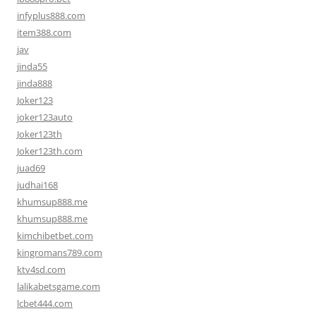
infyplus888.com
item388.com
jav
jinda55
jinda888
Joker123
joker123auto
Joker123th
Joker123th.com
juad69
judhai168
khumsup888.me
khumsup888.me
kimchibetbet.com
kingromans789.com
ktv4sd.com
lalikabetsgame.com
lcbet444.com