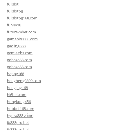
fullslot
fullslotpg
fullslotpg168.com
funny18
future24bet.com
gamehit8888.com
gaojing888
gem99ths.com
gobaza88.com
gobaza88.com
happy168
hengheng9899.com
hengjing168
hi6bet.com
hongkong456
hubbet168.com
hydra888 สล็อต
ib888pro.bet
ib888pro.bet