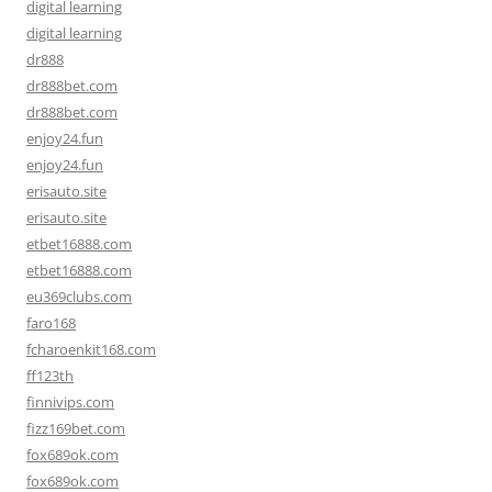
digital learning
digital learning
dr888
dr888bet.com
dr888bet.com
enjoy24.fun
enjoy24.fun
erisauto.site
erisauto.site
etbet16888.com
etbet16888.com
eu369clubs.com
faro168
fcharoenkit168.com
ff123th
finnivips.com
fizz169bet.com
fox689ok.com
fox689ok.com