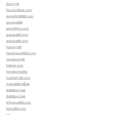
funny18
future24bet.com
gamehit8888.com
gaojing888
gem99ths.com
gobaza88.com
gobaza88.com
happy168
hengheng9899.com
hengjing168
hi6bet.com
hongkong456
hubbet168.com
hydra888 สล็อต
ib888pro.bet
ib888pro.bet
infyplus888.com
item388.com
jav