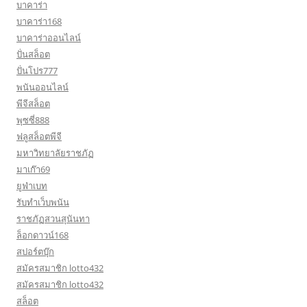
บาคาร่า
บาคาร่า168
บาคาร่าออนไลน์
ปั่นสล็อต
ปั่นโปร777
พนันออนไลน์
พีจีสล็อต
พุซซี่888
ฟลูสล็อตพีจี
มหาวิทยาลัยราชภัฏ
มาเก๊า69
ยูฟ่าเบท
รับทำเว็บพนัน
ราชภัฏสวนสุนันทา
ล็อกดาวน์168
สปอร์ตบุ๊ก
สมัครสมาชิก lotto432
สมัครสมาชิก lotto432
สล็อต