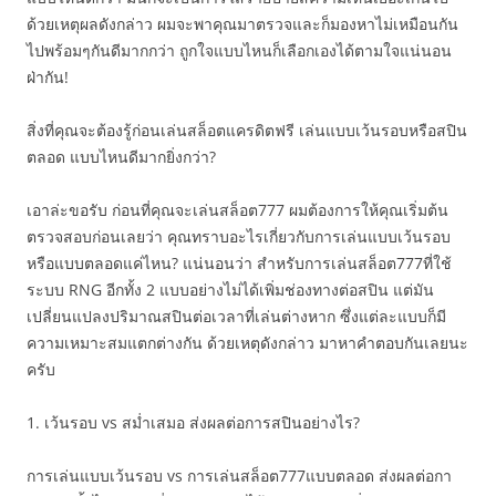
ด้วยเหตุผลดังกล่าว ผมจะพาคุณมาตรวจและก็มองหาไม่เหมือนกัน
ไปพร้อมๆกันดีมากกว่า ถูกใจแบบไหนก็เลือกเองได้ตามใจแน่นอน
ฝ่ากัน!
สิ่งที่คุณจะต้องรู้ก่อนเล่นสล็อตแครดิตฟรี เล่นแบบเว้นรอบหรือสปิน
ตลอด แบบไหนดีมากยิ่งกว่า?
เอาล่ะขอรับ ก่อนที่คุณจะเล่นสล็อต777 ผมต้องการให้คุณเริ่มต้น
ตรวจสอบก่อนเลยว่า คุณทราบอะไรเกี่ยวกับการเล่นแบบเว้นรอบ
หรือแบบตลอดแค่ไหน? แน่นอนว่า สำหรับการเล่นสล็อต777ที่ใช้
ระบบ RNG อีกทั้ง 2 แบบอย่างไม่ได้เพิ่มช่องทางต่อสปิน แต่มัน
เปลี่ยนแปลงปริมาณสปินต่อเวลาที่เล่นต่างหาก ซึ่งแต่ละแบบก็มี
ความเหมาะสมแตกต่างกัน ด้วยเหตุดังกล่าว มาหาคำตอบกันเลยนะ
ครับ
1. เว้นรอบ vs สม่ำเสมอ ส่งผลต่อการสปินอย่างไร?
การเล่นแบบเว้นรอบ vs การเล่นสล็อต777แบบตลอด ส่งผลต่อกา