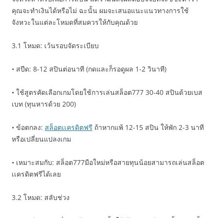
คุณจะทำเงินได้หรือไม่ ฉะนั้น ผมจะเสนอแนะแนวทางการใช้
จังหวะในแต่ละโหมดที่สมควรให้กับคุณด้วย
3.1 โหมด: เว้นรอบจัดระเบียบ
• สปีด: 8-12 สปินต่อนาที (กดและก็รอดูผล 1-2 วินาที)
• ใช้สูตรคัดเลือกเกมโดยใช้การเล่นสล็อต777 30-40 สปินด้วยเบส
เบท (ทุนหารด้วย 200)
• ข้อตกลง:
สล็อตเเครดิตฟรี
ถ้าหากแพ้ 12-15 สปิน ให้พัก 2-3 นาที
หรือเปลี่ยนแปลงเกม
• เหมาะสมกับ: สล็อต777มือใหม่หรือสายทุนน้อยสามารถเล่นสล็อต
เเครดิตฟรีได้เลย
3.2 โหมด: สลับช่วง