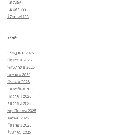
แทงบอล
แพนด้า555
โจ๊กเกอร์123
คลังเก็บ
กรกฎาคม 2026
มิถุนายน 2026
พฤษภาคม 2026
เมษายน 2026
มีนาคม 2026
กุมภาพันธ์ 2026
มกราคม 2026
ธันวาคม 2025
พฤศจิกายน 2025
ตุลาคม 2025
กันยายน 2025
สิงหาคม 2025