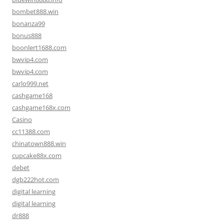
bombet888.win
bonanza99
bonus888
boonlert1688.com
bwvip4.com
bwvip4.com
carlo999.net
cashgame168
cashgame168x.com
Casino
cc11388.com
chinatown888.win
cupcake88x.com
debet
dgb222hot.com
digital learning
digital learning
dr888