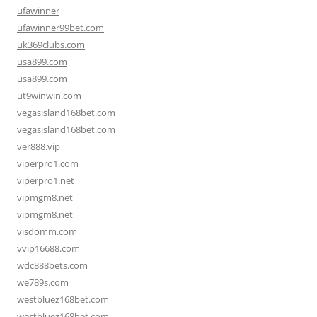
ufawinner
ufawinner99bet.com
uk369clubs.com
usa899.com
usa899.com
ut9winwin.com
vegasisland168bet.com
vegasisland168bet.com
ver888.vip
viperpro1.com
viperpro1.net
vipmgm8.net
vipmgm8.net
visdomm.com
vvip16688.com
wdc888bets.com
we789s.com
westbluez168bet.com
westbluez168bet.com