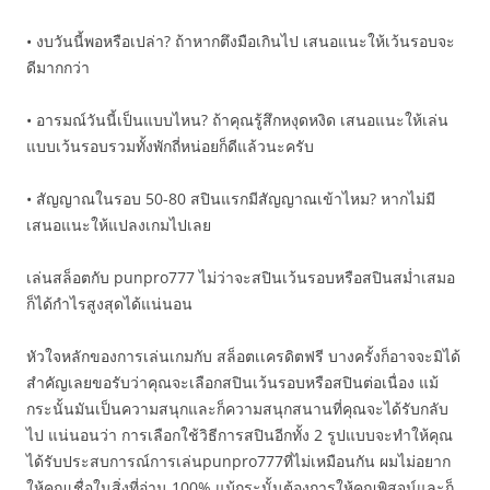
• งบวันนี้พอหรือเปล่า? ถ้าหากตึงมือเกินไป เสนอแนะให้เว้นรอบจะ
ดีมากกว่า
• อารมณ์วันนี้เป็นแบบไหน? ถ้าคุณรู้สึกหงุดหงิด เสนอแนะให้เล่น
แบบเว้นรอบรวมทั้งพักถี่หน่อยก็ดีแล้วนะครับ
• สัญญาณในรอบ 50-80 สปินแรกมีสัญญาณเข้าไหม? หากไม่มี
เสนอแนะให้แปลงเกมไปเลย
เล่นสล็อตกับ punpro777 ไม่ว่าจะสปินเว้นรอบหรือสปินสม่ำเสมอ
ก็ได้กำไรสูงสุดได้แน่นอน
หัวใจหลักของการเล่นเกมกับ สล็อตเเครดิตฟรี บางครั้งก็อาจจะมิได้
สำคัญเลยขอรับว่าคุณจะเลือกสปินเว้นรอบหรือสปินต่อเนื่อง แม้
กระนั้นมันเป็นความสนุกและก็ความสนุกสนานที่คุณจะได้รับกลับ
ไป แน่นอนว่า การเลือกใช้วิธีการสปินอีกทั้ง 2 รูปแบบจะทำให้คุณ
ได้รับประสบการณ์การเล่นpunpro777ที่ไม่เหมือนกัน ผมไม่อยาก
ให้คุณเชื่อในสิ่งที่อ่าน 100% แม้กระนั้นต้องการให้คุณพิสูจน์และก็