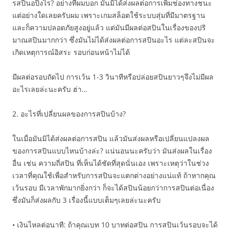
รสปินอปิ้งไร? อย่างที่ผมบอก มันมิได้ส่งผลต่อการเพิ่มช่องทางชนะ
แต่อย่างใดเลยครับผม เพราะเกมสล็อตใช้ระบบสุ่มที่มีมาตรฐาน
และก็ความปลอดภัยสูงอยู่แล้ว แต่มันมีผลต่อสปินในเรื่องของปริ
มาณสปินมากกว่า ซึ่งมันไม่ได้ส่งผลต่อการสปินอะไร แต่ละสปินจะ
เกิดเหตุการณ์อิสระ รอบก่อนหน้าไม่ได้
มีผลต่อรอบถัดไป การเว้น 1-3 วินาทีหรือปล่อยสปินยาวๆจึงไม่มีผล
อะไรเลยล่ะนะครับ ฮ่า…
2. อะไรที่เปลี่ยนผลของการสปินบ้าง?
ในเมื่อมันมิได้ส่งผลต่อการสปิน แล้วมันส่งผลหรือเปลี่ยนแปลงผล
ของการสปินแบบไหนบ้างล่ะ? แน่นอนนะครับว่า มันส่งผลในเรื่อง
อื่น เช่น ความถี่สปิน ที่เห็นได้ชัดที่สุดนั่นเอง เพราะเหตุว่าในช่วง
เวลาที่คุณใช้เพื่อสำหรับการสปินจะแตกต่างอย่างแน่แท้ ถ้าหากคุณ
เว้นรอบ มีเวลาพักมากยิ่งกว่า ก็จะได้สปินน้อยกว่าการสปินต่อเนื่อง
ซึ่งมันก็ส่งผลกับ 3 เรื่องนี้แบบเต็มๆเลยล่ะนะครับ
• เงินไหลต่อนาที: ถ้าคุณเบท 10 บาทต่อสปิน การสปินเว้นรอบจะได้