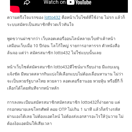
ความตรึงใจแรกของ
lotto432
คือหน้าเว็บไซต์ที่ใช้ง่าย ไม่รก แล้วก็
ระบบสมัครเป็นสมาชิกที่รวดเร็วทันใจ
พูดขวานผ่าซากว่า เว็บลอตเตอรี่ออนไลน์หลายเว็บทำเค้าหน้า
เสมือนเว็บเมื่อ 10 ปีก่อน โลโก้ใหญ่ รายการอาหารรก ตัวหนังสือ
ล้นจอ แต่ว่า สมัครสมาชิก lotto432 ไม่ใช่แบบนั้นเลย
หน้าเว็บไซต์สมัครสมาชิก lotto432ดีไซน์มาเรียบง่าย มีแถบเมนู
แจ้งชัด มีหมวดสลากกินแบ่งให้เลือกแบบไม่ต้องเลื่อนหานาน ไม่ว่า
จะเป็นหวยรัฐบาลไทย หวยลาว ลอตเตอรี่ฮานอย หวยหุ้น หรือยี่กี ก็
เลือกได้โดยทันทีจากหน้าหลัก
การลงทะเบียนสมัครสมาชิกสมัครสมาชิก lotto432ก็ง่ายดาย แค่
กรอกหมายเลขโทรศัพท์ คอย OTP ไม่เกิน 1 นาที แล้วก็สร้างรหัส
ผ่านเองได้เลย ไม่ต้องแอดไลน์ ไม่ต้องส่งเอกสารอะไรให้วุ่นวาย ไม่
ต้องง้อแอดมินให้เสียเวลา