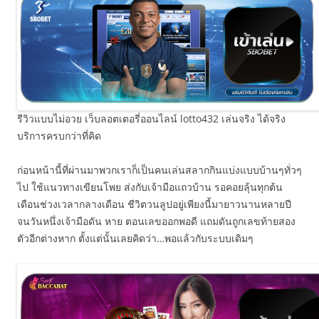
รีวิวแบบไม่อวย เว็บลอตเตอรี่ออนไลน์ lotto432 เล่นจริง ได้จริง
บริการครบกว่าที่คิด
ก่อนหน้านี้ที่ผ่านมาพวกเราก็เป็นคนเล่นสลากกินแบ่งแบบบ้านๆทั่วๆ
ไป ใช้แนวทางเขียนโพย ส่งกับเจ้ามือแถวบ้าน รอคอยลุ้นทุกต้น
เดือนช่วงเวลากลางเดือน ชีวิตวนลูปอยู่เพียงนี้มายาวนานหลายปี
จนวันหนึ่งเจ้ามือดัน หาย ตอนเลขออกพอดี แถมดันถูกเลขท้ายสอง
ตัวอีกต่างหาก ตั้งแต่นั้นเลยคิดว่า…พอแล้วกับระบบเดิมๆ