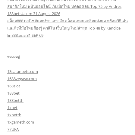
สมาชิกใหม่ พนันออนไลน์ เว็บเปิดใหม่ ทดลองเล่น Top 75 by Andres
188bets4.com 31 August 2026
สล็อต888 เวปไซต์แตกง่าย เจาะลึก สล็อต เกมยอดฮิตแห่งยุค พร้อมวิธีเล่น
และสิ่งที่มือใหม่ต้องรู้ คาสิโน เว็บใหญ่ ใหม่ล่าสุด Top 48 by Kandice
Jin888.asia 31 SEP 69
หมวดหมู่
13satanbets.com
1688vegasx.com
168slot
188bet
188betth
1xbet
1xbetth
1xgameth.com
77UFA