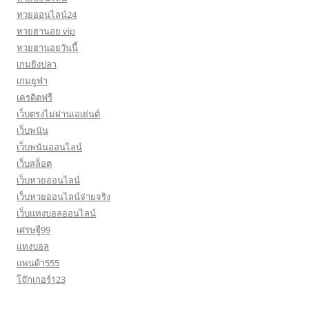
หวยออนไลน์24
หวยฮานอย vip
หวยฮานอยวันนี้
เกมยิงปลา
เกมยูฟ่า
เครดิตฟรี
เว็บตรงไม่ผ่านเอเย่นต์
เว็บพนัน
เว็บพนันออนไลน์
เว็บสล็อต
เว็บหวยออนไลน์
เว็บหวยออนไลน์จ่ายจริง
เว็บแทงบอลออนไลน์
เศรษฐี99
แทงบอล
แพนด้า555
โจ๊กเกอร์123