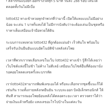
• สลากกินแบ่งยี่กี ออกรางวัลทุก 5 นาที วันละ 288 รอบ เล่นได้
ตลอดทั้งวันไม่มีเบื่อ
lotto432 ทางเข้าหวยทุกจำพวกที่ว่ามานี้ เปิดให้แทงแบบไม่มีอย่าง
น้อย จะเล่น 1 บาทก็แทงได้ ไม่มีการบังคับว่าจะต้องเล่นเป็นชุดหรือ
ราคาเต็มเสมือนเจ้ามือหวยใต้ดิน
ระบบการแทงหวย lotto432 ที่ถูกต้องแม่นยำ เร็วทันใจ พร้อมใบ
เสร็จรับเงินยืนยันแบบอัตโนมัติข้างหลังส่งโพย
เวลาที่พวกเรากดเลือกเลขในเว็บ lotto432 ทางเข้า รู้สึกได้เลยว่า
เว็บไซต์แห่งนี้ไม่ช้า ไม่ค้าง ไม่ดีเลย์ เสมือนเว็บไซต์อื่นที่ต้องมานั่ง
รอคอยโหลดเลขครั้งละบรรทัด
เราlotto432สามารถพิมพ์เลขเองได้ หรือจะเลือกจากชุดชี้แนะก็ได้
เช่นกัน รวมทั้งภายหลังกดยืนยัน ระบบจะออก บิลอิเล็กทรอนิกส์ ให้
ทันที สามารถมองโพยย้อนหลังได้ตลอดระยะเวลา ตรวจตราได้ว่า
จ่ายเงินแล้วหรือยัง แทงเลขอะไรไปบ้างในแต่ละวัน