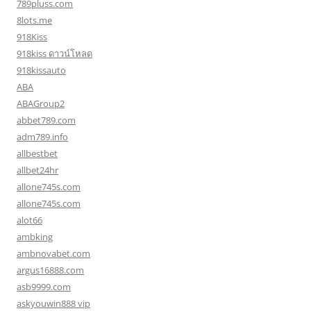
789pluss.com
8lots.me
918Kiss
918kiss ดาวน์โหลด
918kissauto
ABA
ABAGroup2
abbet789.com
adm789.info
allbestbet
allbet24hr
allone745s.com
allone745s.com
alot66
ambking
ambnovabet.com
argus16888.com
asb9999.com
askyouwin888 vip