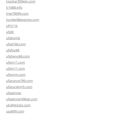
topstar359win.com
tr1688.info
tree78999.com
tunder88express.com
UFA11k
ufa9r
ufabomb
ufad168.com
ufafox88
ufaheno88.com
ufam11.com
ufam11.com
ufamnn.com
ufanance789.com
ufasocietyth.com
ufawinner
ufawinner99bet.com
uk369clubs.com
usa899.com