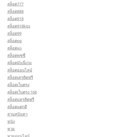
สล็อต777
สล็อต888
สล็อต918
สล็อต918kiss
สล็อต99
สล็อตpg
สล็อตxo
สล็อตพุซซี่
สล็อตมันนี่เกม
สล็อตออนไลน์
สล็อตเครดิตฟรี
สล็อตเว็บตรง
สล็อตเว็บตรง 168
สล็อตเเครดิตฟรี
สล็อตแตกดี
สวนสุนันทา
หนัง
หวย
หวยออนไลน์