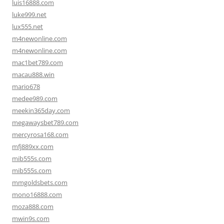
luis16888.com
luke999.net
lux555.net
m4newonline.com
m4newonline.com
mac1bet789.com
macau888.win
mario678
medee989.com
meekin365day.com
megawaysbet789.com
mercyrosa168.com
mfj889xx.com
mib555s.com
mib555s.com
mmgoldsbets.com
mono16888.com
moza888.com
mwin9s.com