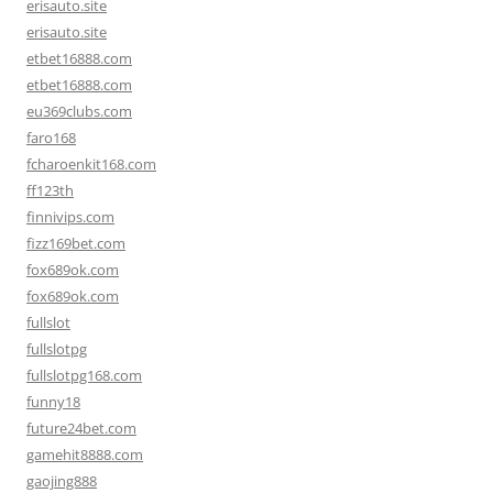
erisauto.site
erisauto.site
etbet16888.com
etbet16888.com
eu369clubs.com
faro168
fcharoenkit168.com
ff123th
finnivips.com
fizz169bet.com
fox689ok.com
fox689ok.com
fullslot
fullslotpg
fullslotpg168.com
funny18
future24bet.com
gamehit8888.com
gaojing888