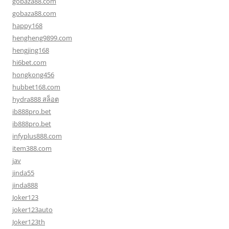
gobaza88.com
gobaza88.com
happy168
hengheng9899.com
hengjing168
hi6bet.com
hongkong456
hubbet168.com
hydra888 สล็อต
ib888pro.bet
ib888pro.bet
infyplus888.com
item388.com
jav
jinda55
jinda888
Joker123
joker123auto
Joker123th