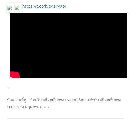
https://t.co/l9p4zPyXpi
…
ข้อความนี้ถูกเขียนใน
สล็อตเว็บตรง 168
และติดป้ายกำกับ
สล็อตเว็บตรง
168
บน
14 พฤษภาคม 2025