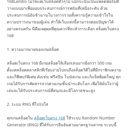
168Lambo ไม่ใช่แค่เว็บสล็อตทั่วๆไป แม้กระนั้นเป็นแพลตฟอร์มที่
วางแบบมาเพื่อมอบประสบการณ์การพนันที่เหนือระดับ ด้วย
ประสบการณ์อันช้านานในวงการรวมทั้งความรู้ความเข้าใจใน
ความปรารถนาของผู้เล่น ทำให้เว็บแห่งนี้สามารถตอบปัญหาได้
อย่างครบครัน นี่คือเหตุผลที่คุณควรที่จะทำการเลือก สล็อตเว็บตรง
168
1. ความมากมายของเกมสล็อต
สล็อตเว็บตรง 168 มีเกมสล็อตให้เลือกเล่นมากยิ่งกว่า 500 เกม
ตั้งแต่สล็อตคลาสสิกที่เรียบง่ายไปจนถึงสล็อตวิดีโอที่มีกราฟิกงดงาม
และก็ฟีพบร์พิเศษ ดังเช่น ฟรีสปิน โบนัสเกม และก็แจ็คพ็อตใหญ่ ทุก
เกมได้รับการคัดสรรจากค่ายเกมชั้นนำระดับโลก เพื่อให้มั่นใจว่าผู้
เล่นจะได้รับประสบการณ์ที่สนุกและมีโอกาสชนะสูง
2. ระบบ RNG ที่โปร่งใส
ทุกเกมสล็อตใน
สล็อตเว็บตรง 168
ใช้ระบบ Random Number
Generator (RNG) ที่ได้รับการยืนยันตามมาตรฐานสากล ระบบนี้