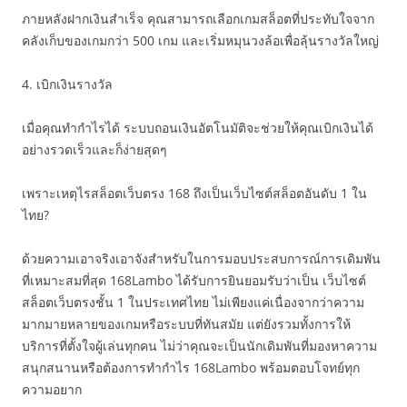
ภายหลังฝากเงินสำเร็จ คุณสามารถเลือกเกมสล็อตที่ประทับใจจาก
คลังเก็บของเกมกว่า 500 เกม และเริ่มหมุนวงล้อเพื่อลุ้นรางวัลใหญ่
4. เบิกเงินรางวัล
เมื่อคุณทำกำไรได้ ระบบถอนเงินอัตโนมัติจะช่วยให้คุณเบิกเงินได้
อย่างรวดเร็วและก็ง่ายสุดๆ
เพราะเหตุไรสล็อตเว็บตรง 168 ถึงเป็นเว็บไซต์สล็อตอันดับ 1 ใน
ไทย?
ด้วยความเอาจริงเอาจังสำหรับในการมอบประสบการณ์การเดิมพัน
ที่เหมาะสมที่สุด 168Lambo ได้รับการยินยอมรับว่าเป็น เว็บไซต์
สล็อตเว็บตรงชั้น 1 ในประเทศไทย ไม่เพียงแค่เนื่องจากว่าความ
มากมายหลายของเกมหรือระบบที่ทันสมัย แต่ยังรวมทั้งการให้
บริการที่ตั้งใจผู้เล่นทุกคน ไม่ว่าคุณจะเป็นนักเดิมพันที่มองหาความ
สนุกสนานหรือต้องการทำกำไร 168Lambo พร้อมตอบโจทย์ทุก
ความอยาก