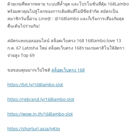
ด้วยเกมที่หลากหลาย ระบบที่ล้ำยุค และโปรโมชั่นที่คุ้ม 168Lambo
พร้อมพาคุณไปสู่โลกของการเดิมพันที่ไม่มีขีดจำกัด สมัครเป็น
สมาชิกวันนี้ผ่าน Line@ : @168lambo และก็เริ่มการเสี่ยงภัยสุด
ตื่นเต้นไปร่วมกัน!
สมัครแทงบอลออนไลน์ สล็อตเว็บตรง 168 168lambo.love 13
ก.ค. 67 Latosha ใหม่ สล็อตเว็บตรง 168รวมเกมคาสิโนให้อัตรา
จ่ายสูง Top 69
ขอขอบคุณมากเว็ปไซต์
สล็อตเว็บตรง 168
https://bit.ly/168lambo-slot
https://rebrand.ly/168lambo-slot
https://wow.in.th/168lambo-slot
https://shorturl.asia/iyKIq