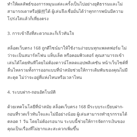
ทำให้ผลลัพธ์ของการหมุนแต่ละครั้งเป็นไปอย่างยุติธรรมและไม่
สามารถเดาหรือ操控ได้ ผู้เล่นจึงเชื่อมั่นได้ว่าทุกการพนันมีความ
โปร่งใสแล้วก็เที่ยงตรง
3. การเข้าถึงที่สะดวกและก็เร็วทันใจ
สล็อตเว็บตรง 168 ถูกดีไซน์มาให้ใช้งานง่ายบนทุกแพลตฟอร์ม ไม่
ว่าจะเป็นสมาร์ทโฟน แท็บเล็ต หรือคอมพิวเตอร์ คุณสามารถเข้า
เล่นได้โดยทันทีโดยไม่ต้องดาวน์โหลดแอปพลิเคชัน หน้าเว็บไซต์ที่
ลื่นไหลรวมทั้งการออกแบบที่นำสมัยช่วยให้การเดิมพันของคุณไม่มี
สะดุด ไม่ว่าจะอยู่ที่แห่งไหนหรือเวลาไหน
4. ระบบฝาก-ถอนอัตโนมัติ
ด้วยเทคโนโลยีที่นำสมัย สล็อตเว็บตรง 168 มีระบบระเบียบฝาก-
ถอนที่รวดเร็วทันใจและไม่มีอย่างน้อย ผู้เล่นสามารถทำธุรกรรมได้
ตลอด 1 วัน โดยไม่ต้องรอนาน ระบบนี้ช่วยให้การจัดการเงินของ
คุณเป็นเรื่องที่ไม่ยากและสะดวกเพิ่มขึ้น