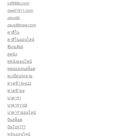
zaf888s.com
zeed1911.com
zeus66
zeus88new.com
คาสิโน
คาสิโนออนไลน์
ซีเกมส์68
ดูหนัง
ดูหนังออนไลน์
ทดลองเล่นสล็อต
ทะเบียนรถสวย
ทางเข้า live22
ทางเข้าpg
บาคาร่า
บาคาร่า168
บาคาร่าออนไลน์
ปั่นสล็อต
ปั่นโปร777
พนันออนไลน์