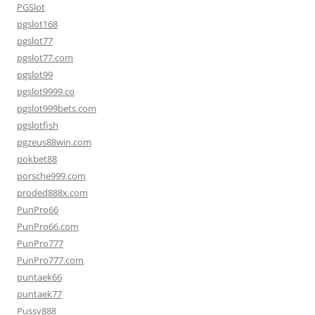
PGSlot
pgslot168
pgslot77
pgslot77.com
pgslot99
pgslot9999.co
pgslot999bets.com
pgslotfish
pgzeus88win.com
pokbet88
porsche999.com
proded888x.com
PunPro66
PunPro66.com
PunPro777
PunPro777.com
puntaek66
puntaek77
Pussy888