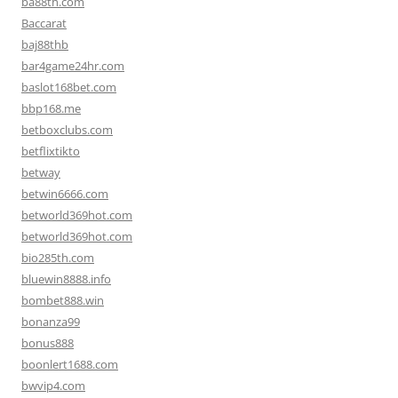
ba88th.com
Baccarat
baj88thb
bar4game24hr.com
baslot168bet.com
bbp168.me
betboxclubs.com
betflixtikto
betway
betwin6666.com
betworld369hot.com
betworld369hot.com
bio285th.com
bluewin8888.info
bombet888.win
bonanza99
bonus888
boonlert1688.com
bwvip4.com