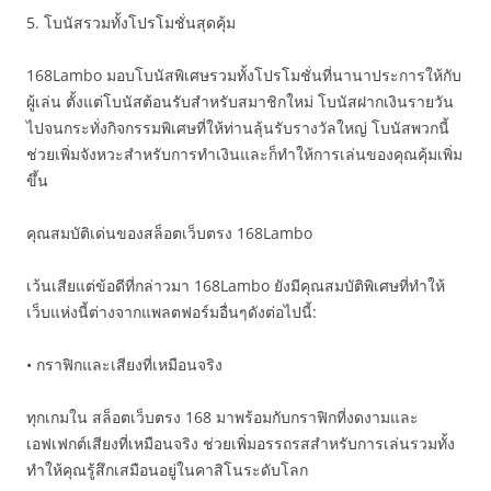
5. โบนัสรวมทั้งโปรโมชั่นสุดคุ้ม
168Lambo มอบโบนัสพิเศษรวมทั้งโปรโมชั่นที่นานาประการให้กับ
ผู้เล่น ตั้งแต่โบนัสต้อนรับสำหรับสมาชิกใหม่ โบนัสฝากเงินรายวัน
ไปจนกระทั่งกิจกรรมพิเศษที่ให้ท่านลุ้นรับรางวัลใหญ่ โบนัสพวกนี้
ช่วยเพิ่มจังหวะสำหรับการทำเงินและก็ทำให้การเล่นของคุณคุ้มเพิ่ม
ขึ้น
คุณสมบัติเด่นของสล็อตเว็บตรง 168Lambo
เว้นเสียแต่ข้อดีที่กล่าวมา 168Lambo ยังมีคุณสมบัติพิเศษที่ทำให้
เว็บแห่งนี้ต่างจากแพลตฟอร์มอื่นๆดังต่อไปนี้:
• กราฟิกและเสียงที่เหมือนจริง
ทุกเกมใน สล็อตเว็บตรง 168 มาพร้อมกับกราฟิกที่งดงามและ
เอฟเฟกต์เสียงที่เหมือนจริง ช่วยเพิ่มอรรถรสสำหรับการเล่นรวมทั้ง
ทำให้คุณรู้สึกเสมือนอยู่ในคาสิโนระดับโลก