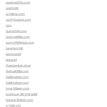
sqgame555s.com
sretthi99
ss168vip.com
ssc915casino.com
ssru
starrich99.com
sudyod888s.com
sunny9999club.com
tangtem168
temmax69
texas24
thaisiambet.store
thehulk888.com
tia8kingbet.com
tia8kingbet.com
tong168win.com
tookhuay 88 ถูกหวย88
topstar359win.com
tr1688.info