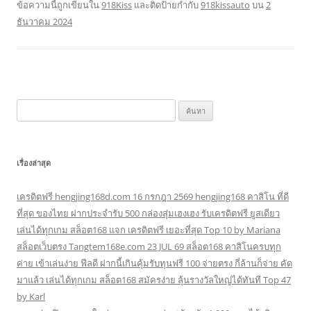
ข้อความนี้ถูกเขียนใน
918Kiss
และติดป้ายกำกับ
918kissauto
บน
2
ธันวาคม 2024
ค้นหา
สำหรับ:
เรื่องล่าสุด
เครดิตฟรี hengjing168d.com 16 กรกฎา 2569 hengjing168 คาสิโน ที่ดี
ที่สุด ของไทย ฝากประจำรับ 500 กล่องสุ่มเฮงเฮง รับเครดิตฟรี ยูสเดียว
เล่นได้ทุกเกม สล็อต168 แจก เครดิตฟรี เยอะที่สุด Top 10 by Mariana
สล็อตเว็บตรง Tangtem168e.com 23 JUL 69 สล็อต168 คาสิโนครบทุก
ค่าย เข้าเล่นง่าย ฟีลดี ฝากนี้เกินคุ้มรับทุนฟรี 100 จ่ายตรง กี่ล้านก็จ่าย คัด
มาแล้ว เล่นได้ทุกเกม สล็อต168 สมัครง่าย ลุ้นรางวัลใหญ่ได้ทันที Top 47
by Karl