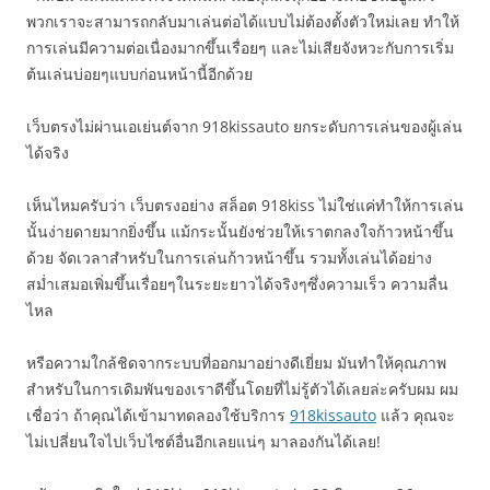
พวกเราจะสามารถกลับมาเล่นต่อได้แบบไม่ต้องตั้งตัวใหม่เลย ทำให้
การเล่นมีความต่อเนื่องมากขึ้นเรื่อยๆ และไม่เสียจังหวะกับการเริ่ม
ต้นเล่นบ่อยๆแบบก่อนหน้านี้อีกด้วย
เว็บตรงไม่ผ่านเอเย่นต์จาก 918kissauto ยกระดับการเล่นของผู้เล่น
ได้จริง
เห็นไหมครับว่า เว็บตรงอย่าง สล็อต 918kiss ไม่ใช่แค่ทำให้การเล่น
นั้นง่ายดายมากยิ่งขึ้น แม้กระนั้นยังช่วยให้เราตกลงใจก้าวหน้าขึ้น
ด้วย จัดเวลาสำหรับในการเล่นก้าวหน้าขึ้น รวมทั้งเล่นได้อย่าง
สม่ำเสมอเพิ่มขึ้นเรื่อยๆในระยะยาวได้จริงๆซึ่งความเร็ว ความลื่น
ไหล
หรือความใกล้ชิดจากระบบที่ออกมาอย่างดีเยี่ยม มันทำให้คุณภาพ
สำหรับในการเดิมพันของเราดีขึ้นโดยที่ไม่รู้ตัวได้เลยล่ะครับผม ผม
เชื่อว่า ถ้าคุณได้เข้ามาทดลองใช้บริการ
918kissauto
แล้ว คุณจะ
ไม่เปลี่ยนใจไปเว็บไซต์อื่นอีกเลยแน่ๆ มาลองกันได้เลย!