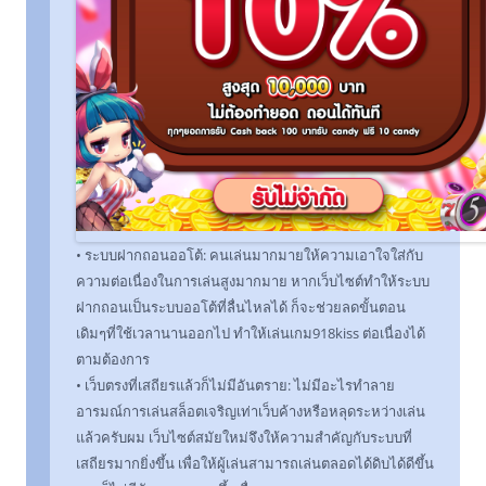
• ระบบฝากถอนออโต้: คนเล่นมากมายให้ความเอาใจใส่กับ
ความต่อเนื่องในการเล่นสูงมากมาย หากเว็บไซต์ทำให้ระบบ
ฝากถอนเป็นระบบออโต้ที่ลื่นไหลได้ ก็จะช่วยลดขั้นตอน
เดิมๆที่ใช้เวลานานออกไป ทำให้เล่นเกม918kiss ต่อเนื่องได้
ตามต้องการ
• เว็บตรงที่เสถียรแล้วก็ไม่มีอันตราย: ไม่มีอะไรทำลาย
อารมณ์การเล่นสล็อตเจริญเท่าเว็บค้างหรือหลุดระหว่างเล่น
แล้วครับผม เว็บไซต์สมัยใหม่จึงให้ความสำคัญกับระบบที่
เสถียรมากยิ่งขึ้น เพื่อให้ผู้เล่นสามารถเล่นตลอดได้ดิบได้ดีขึ้น