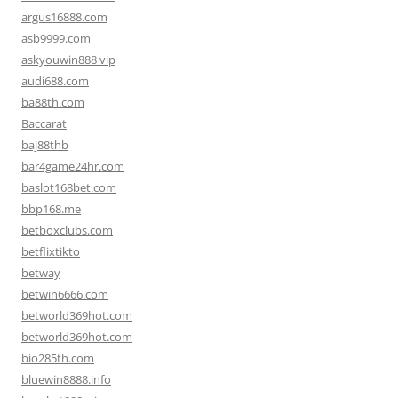
argus16888.com
asb9999.com
askyouwin888 vip
audi688.com
ba88th.com
Baccarat
baj88thb
bar4game24hr.com
baslot168bet.com
bbp168.me
betboxclubs.com
betflixtikto
betway
betwin6666.com
betworld369hot.com
betworld369hot.com
bio285th.com
bluewin8888.info