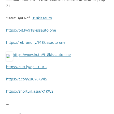
21
ขอขอบคุณ Ref.
918kissauto
https://bit.ly/918kissauto-one
https://rebrand.ly/918kissauto-one
https://wow.in.th/918kissauto-one
https://cutt.ly/qeLLCFK5
https://t.co/yZuCY0KWl5
https://shorturl.asia/R1KWS
…