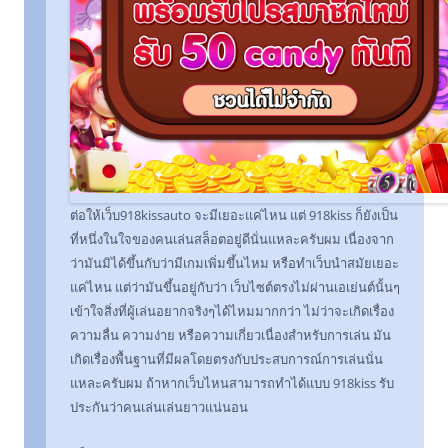
ต่อให้เว็บ918kissauto จะมีเยอะแค่ไหน แต่ 918kiss ก็ยังเป็น
ที่หนึ่งในใจของคนเล่นสล็อตอยู่ดีนั่นแหละครับผม เนื่องจาก
ว่ามันมิได้ขึ้นกับว่ามีเกมเพิ่มขึ้นไหม หรือทำเว็บนำสมัยเยอะ
แค่ไหน แต่ว่ามันขึ้นอยู่กับว่า เว็บไซต์ตรงไม่ผ่านเอเย่นต์นั้นๆ
เข้าใจสิ่งที่ผู้เล่นอยากจริงๆได้ไหมมากกว่า ไม่ว่าจะเกิดเรื่อง
ความลื่น ความง่าย หรือความเกี่ยวเนื่องสำหรับการเล่น มัน
เกิดเรื่องพื้นฐานที่มีผลโดยตรงกับประสบการณ์การเล่นนั่น
แหละครับผม ถ้าหากเว็บไหนสามารถทำได้แบบ 918kiss รับ
ประกันว่าคนเล่นเล่นยาวแน่นอน