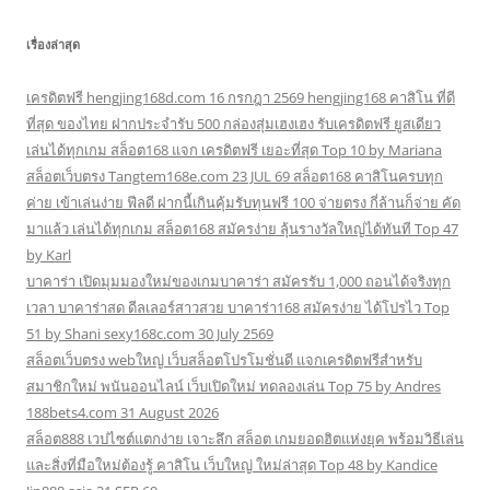
เรื่องล่าสุด
เครดิตฟรี hengjing168d.com 16 กรกฎา 2569 hengjing168 คาสิโน ที่ดี
ที่สุด ของไทย ฝากประจำรับ 500 กล่องสุ่มเฮงเฮง รับเครดิตฟรี ยูสเดียว
เล่นได้ทุกเกม สล็อต168 แจก เครดิตฟรี เยอะที่สุด Top 10 by Mariana
สล็อตเว็บตรง Tangtem168e.com 23 JUL 69 สล็อต168 คาสิโนครบทุก
ค่าย เข้าเล่นง่าย ฟีลดี ฝากนี้เกินคุ้มรับทุนฟรี 100 จ่ายตรง กี่ล้านก็จ่าย คัด
มาแล้ว เล่นได้ทุกเกม สล็อต168 สมัครง่าย ลุ้นรางวัลใหญ่ได้ทันที Top 47
by Karl
บาคาร่า เปิดมุมมองใหม่ของเกมบาคาร่า สมัครรับ 1,000 ถอนได้จริงทุก
เวลา บาคาร่าสด ดีลเลอร์สาวสวย บาคาร่า168 สมัครง่าย ได้โปรไว Top
51 by Shani sexy168c.com 30 July 2569
สล็อตเว็บตรง webใหญ่ เว็บสล็อตโปรโมชั่นดี แจกเครดิตฟรีสำหรับ
สมาชิกใหม่ พนันออนไลน์ เว็บเปิดใหม่ ทดลองเล่น Top 75 by Andres
188bets4.com 31 August 2026
สล็อต888 เวปไซต์แตกง่าย เจาะลึก สล็อต เกมยอดฮิตแห่งยุค พร้อมวิธีเล่น
และสิ่งที่มือใหม่ต้องรู้ คาสิโน เว็บใหญ่ ใหม่ล่าสุด Top 48 by Kandice