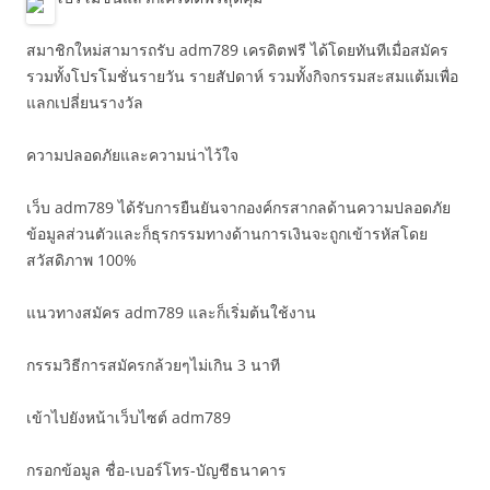
สมาชิกใหม่สามารถรับ adm789 เครดิตฟรี ได้โดยทันทีเมื่อสมัคร
รวมทั้งโปรโมชั่นรายวัน รายสัปดาห์ รวมทั้งกิจกรรมสะสมแต้มเพื่อ
แลกเปลี่ยนรางวัล
ความปลอดภัยและความน่าไว้ใจ
เว็บ adm789 ได้รับการยืนยันจากองค์กรสากลด้านความปลอดภัย
ข้อมูลส่วนตัวและก็ธุรกรรมทางด้านการเงินจะถูกเข้ารหัสโดย
สวัสดิภาพ 100%
แนวทางสมัคร adm789 และก็เริ่มต้นใช้งาน
กรรมวิธีการสมัครกล้วยๆไม่เกิน 3 นาที
เข้าไปยังหน้าเว็บไซต์ adm789
กรอกข้อมูล ชื่อ-เบอร์โทร-บัญชีธนาคาร