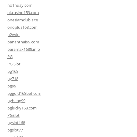
no1huay.com
okcasino159.com
onesiamclub.site
onoplus168.com
p2vvip
pananthai99.com
paramax1688.info
PG
PG Slot
pg168
pg718
pg99
pggold168bet.com
pgheng99
pglucky168.com
PGSlot
pgslot168
pgslot77