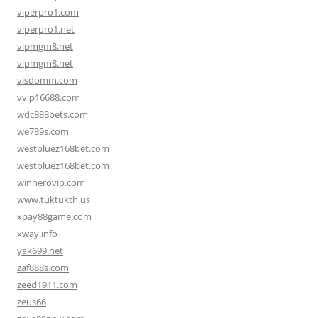
viperpro1.com
viperpro1.net
vipmgm8.net
vipmgm8.net
visdomm.com
vvip16688.com
wdc888bets.com
we789s.com
westbluez168bet.com
westbluez168bet.com
winherovip.com
www.tuktukth.us
xpay88game.com
xway.info
yak699.net
zaf888s.com
zeed1911.com
zeus66