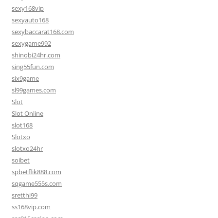
sexy168vip
sexyauto168
sexybaccarat168.com
sexygame992
shinobi24hr.com
sing55fun.com
six9game
sl99games.com
Slot
Slot Online
slot168
Slotxo
slotxo24hr
soibet
spbetflik888.com
sqgame555s.com
sretthi99
ss168vip.com