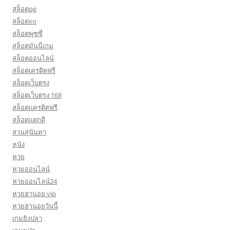
สล็อตpg
สล็อตxo
สล็อตพุซซี่
สล็อตมันนี่เกม
สล็อตออนไลน์
สล็อตเครดิตฟรี
สล็อตเว็บตรง
สล็อตเว็บตรง 168
สล็อตเเครดิตฟรี
สล็อตแตกดี
สวนสุนันทา
หนัง
หวย
หวยออนไลน์
หวยออนไลน์24
หวยฮานอย vip
หวยฮานอยวันนี้
เกมยิงปลา