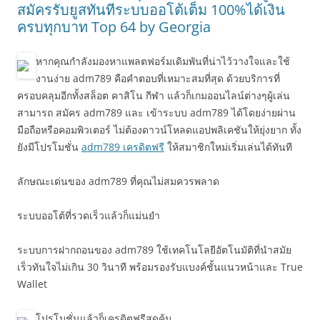
สมัครรับยูสทันทีระบบออโต้เต็ม 100%ได้เงิน
ครบทุกบาท Top 64 by Georgia
หากคุณกำลังมองหาแพลตฟอร์มเดิมพันที่น่าไว้วางใจและใช้
งานง่าย adm789 คือคำตอบที่เหมาะสมที่สุด ด้วยบริการที่
ครอบคลุมอีกทั้งสล็อต คาสิโน กีฬา แล้วก็เกมออนไลน์ต่างๆผู้เล่น
สามารถ สมัคร adm789 และ เข้าระบบ adm789 ได้โดยง่ายผ่าน
มือถือหรือคอมพิวเตอร์ ไม่ต้องดาวน์โหลดแอปพลิเคชันให้ยุ่งยาก ทั้ง
ยังมีโปรโมชั่น
adm789 เครดิตฟรี
ให้สมาชิกใหม่เริ่มเล่นได้ทันที
ลักษณะเด่นของ adm789 ที่คุณไม่สมควรพลาด
ระบบออโต้ที่รวดเร็วแล้วก็แม่นยำ
ระบบการฝากถอนของ adm789 ใช้เทคโนโลยีอัตโนมัติที่นำสมัย
เร็วทันใจไม่เกิน 30 วินาที พร้อมรองรับแบงค์ชั้นแนวหน้าและ True
Wallet
โปรโมชั่นแล้วก็เครดิตฟรีสุดคุ้ม