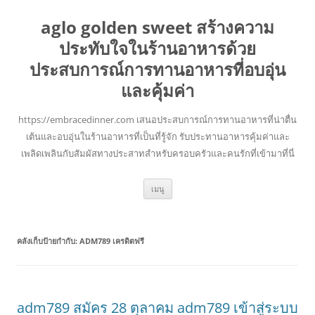
aglo golden sweet สร้างความ
ประทับใจในร้านอาหารด้วย
ประสบการณ์การทานอาหารที่อบอุ่น
และคุ้มค่า
https://embracedinner.com เสนอประสบการณ์การทานอาหารที่น่าตื่น
เต้นและอบอุ่นในร้านอาหารที่เป็นที่รู้จัก รับประทานอาหารคุ้มค่าและ
เพลิดเพลินกับสัมผัสทางประสาทสำหรับครอบครัวและคนรักที่เข้ามาที่นี่
ข้าม
เมนู
ไป
ยัง
เนื้อหา
คลังเก็บป้ายกำกับ:
ADM789 เครดิตฟรี
adm789 สมัคร 28 ตุลาคม adm789 เข้าสู่ระบบ