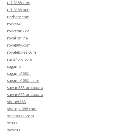
rich8188.com
rich8188.net
rizzbetx.com
rocket45
rockstar66m
royal online
royal99y.com
royaleluxee.com
run24pro.com
sagame
sagame168th
sagame168th.com
sawan888 ทดลองเล่น
sawan888 ทดลองเล่น
sbobet168
sbotop1688.com
sclass8888.com
scr888
sexy168