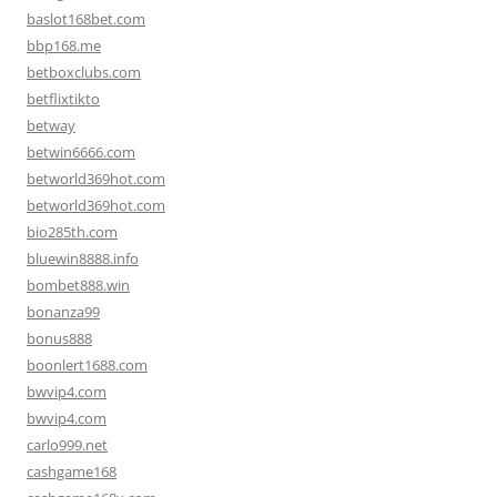
baslot168bet.com
bbp168.me
betboxclubs.com
betflixtikto
betway
betwin6666.com
betworld369hot.com
betworld369hot.com
bio285th.com
bluewin8888.info
bombet888.win
bonanza99
bonus888
boonlert1688.com
bwvip4.com
bwvip4.com
carlo999.net
cashgame168