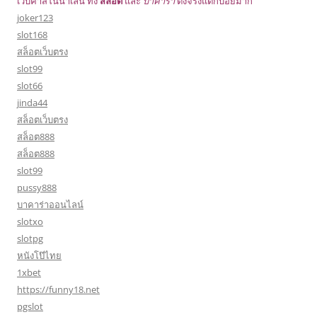
เว็บคาสิโนน่าเล่น ทั้ง
สล็อต
และ
บาคาร่า
ตึงจริงแตกบ่อยมาก
joker123
slot168
สล็อตเว็บตรง
slot99
slot66
jinda44
สล็อตเว็บตรง
สล็อต888
สล็อต888
slot99
pussy888
บาคาร่าออนไลน์
slotxo
slotpg
หนังโป๊ไทย
1xbet
https://funny18.net
pgslot