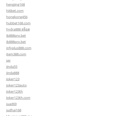
hengjing168
hi6bet.com
hongkong456
hubbet168.com
hydra888 สล็อต
ib888pro.bet
ib888pro.bet
infyplus888.com
item388.com
jav
jinda55
jinda888
Joker123
joker123auto
Joker123th
Joker123th.com
juad69
judhai168