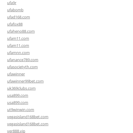
ufa9r
ufabomb
ufad168.com
ufafox88
ufaheno88.com
ufam11.com
ufam11.com
ufamnn.com
ufanance789.com
ufasocietyth.com
ufawinner
ufawinner99bet.com
uk369clubs.com
usa899.com
usa899.com
ut9winwin.com
vegasisland168bet.com
vegasisland168bet.com
ver888.vip