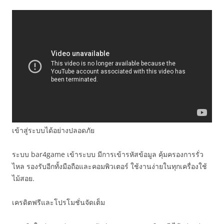
เข้าสู่ระบบได้อย่างปลอดภัย
ระบบ bar4game เข้าระบบ มีการเข้ารหัสข้อมูล คุ้มครองการรั่ว
ไหล รองรับอีกทั้งมือถือและคอมพิวเตอร์ ใช้งานง่ายในทุกเครื่องใช้
ไม้สอย.
เครดิตฟรีและโปรโมชั่นจัดเต็ม