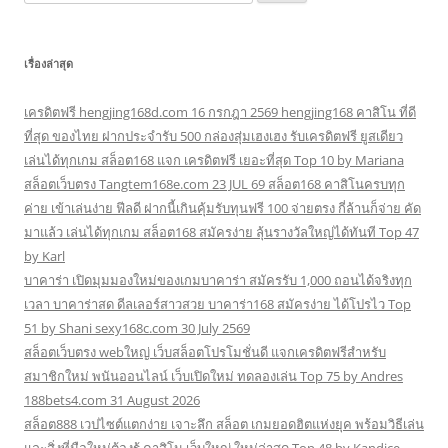
สำหรับ:
เรื่องล่าสุด
เครดิตฟรี hengjing168d.com 16 กรกฎา 2569 hengjing168 คาสิโน ที่ดี
ที่สุด ของไทย ฝากประจำรับ 500 กล่องสุ่มเฮงเฮง รับเครดิตฟรี ยูสเดียว
เล่นได้ทุกเกม สล็อต168 แจก เครดิตฟรี เยอะที่สุด Top 10 by Mariana
สล็อตเว็บตรง Tangtem168e.com 23 JUL 69 สล็อต168 คาสิโนครบทุก
ค่าย เข้าเล่นง่าย ฟีลดี ฝากนี้เกินคุ้มรับทุนฟรี 100 จ่ายตรง กี่ล้านก็จ่าย คัด
มาแล้ว เล่นได้ทุกเกม สล็อต168 สมัครง่าย ลุ้นรางวัลใหญ่ได้ทันที Top 47
by Karl
บาคาร่า เปิดมุมมองใหม่ของเกมบาคาร่า สมัครรับ 1,000 ถอนได้จริงทุก
เวลา บาคาร่าสด ดีลเลอร์สาวสวย บาคาร่า168 สมัครง่าย ได้โปรไว Top
51 by Shani sexy168c.com 30 July 2569
สล็อตเว็บตรง webใหญ่ เว็บสล็อตโปรโมชั่นดี แจกเครดิตฟรีสำหรับ
สมาชิกใหม่ พนันออนไลน์ เว็บเปิดใหม่ ทดลองเล่น Top 75 by Andres
188bets4.com 31 August 2026
สล็อต888 เวปไซต์แตกง่าย เจาะลึก สล็อต เกมยอดฮิตแห่งยุค พร้อมวิธีเล่น