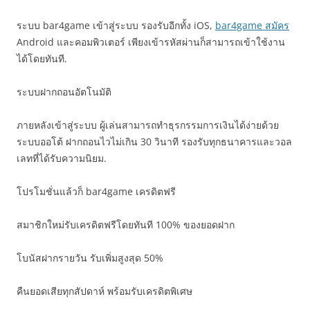
ระบบ bar4game เข้าสู่ระบบ รองรับอีกทั้ง iOS,
bar4game สมัคร
Android และคอมพิวเตอร์ เพียงเข้ารหัสผ่านก็สามารถเข้าใช้งาน
ได้โดยทันที.
ระบบฝากถอนอัตโนมัติ
ภายหลังเข้าสู่ระบบ ผู้เล่นสามารถทำธุรกรรมการเงินได้ง่ายด้วย
ระบบออโต้ ฝากถอนไวไม่เกิน 30 วินาที รองรับทุกธนาคารและวอล
เลทที่ได้รับความนิยม.
โปรโมชั่นแล้วก็ bar4game เครดิตฟรี
สมาชิกใหม่รับเครดิตฟรีโดยทันที 100% ของยอดฝาก
โบนัสฝากรายวัน รับเพิ่มสูงสุด 50%
คืนยอดเสียทุกสัปดาห์ พร้อมรับเครดิตพิเศษ