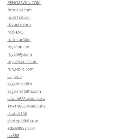
RENO88WIN.COM
rich8188.com
rich8188.net
rizzbetx.com
rocket45
rockstar66m
royal online
royal99y.com
royaleluxee.com
run24pro.com
sagame
sagame168th
sagame168th.com
sawan888 ทดลองเล่น
sawan888 ทดลองเล่น
sbobet168
sbotop1688.com
sclass8888.com
scr888