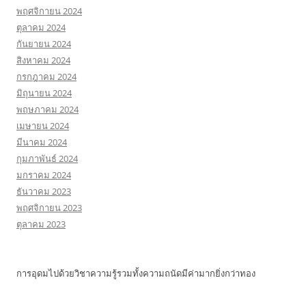
พฤศจิกายน 2024
ตุลาคม 2024
กันยายน 2024
สิงหาคม 2024
กรกฎาคม 2024
มิถุนายน 2024
พฤษภาคม 2024
เมษายน 2024
มีนาคม 2024
กุมภาพันธ์ 2024
มกราคม 2024
ธันวาคม 2023
พฤศจิกายน 2023
ตุลาคม 2023
การอุดมไปด้วยวิชาความรู้รวมทั้งความถนัดมีค่ามากยิ่งกว่าทอง