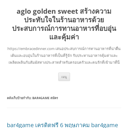
aglo golden sweet สร้างความ
ประทับใจในร้านอาหารด้วย
ประสบการณ์การทานอาหารที่อบอุ่น
และคุ้มค่า
https://embracedinner.com เสนอประสบการณ์การทานอาหารที่น่าตื่น
เต้นและอบอุ่นในร้านอาหารที่เป็นที่รู้จัก รับประทานอาหารคุ้มค่าและ
เพลิดเพลินกับสัมผัสทางประสาทสำหรับครอบครัวและคนรักที่เข้ามาที่นี่
ข้าม
เมนู
ไป
ยัง
เนื้อหา
คลังเก็บป้ายกำกับ:
BAR4GAME สมัคร
bar4game เครดิตฟรี 6 พฤษภาคม bar4game