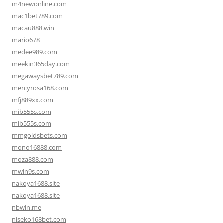
m4newonline.com
mac1bet789.com
macau888.win
mario678
medee989.com
meekin365day.com
megawaysbet789.com
mercyrosa168.com
mfj889xx.com
mib555s.com
mib555s.com
mmgoldsbets.com
mono16888.com
moza888.com
mwin9s.com
nakoya1688.site
nakoya1688.site
nbwin.me
niseko168bet.com