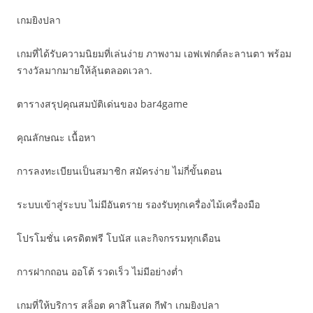
เกมยิงปลา
เกมที่ได้รับความนิยมที่เล่นง่าย ภาพงาม เอฟเฟกต์ละลานตา พร้อม
รางวัลมากมายให้ลุ้นตลอดเวลา.
ตารางสรุปคุณสมบัติเด่นของ bar4game
คุณลักษณะ เนื้อหา
การลงทะเบียนเป็นสมาชิก สมัครง่าย ไม่กี่ขั้นตอน
ระบบเข้าสู่ระบบ ไม่มีอันตราย รองรับทุกเครื่องไม้เครื่องมือ
โปรโมชั่น เครดิตฟรี โบนัส และกิจกรรมทุกเดือน
การฝากถอน ออโต้ รวดเร็ว ไม่มีอย่างต่ำ
เกมที่ให้บริการ สล็อต คาสิโนสด กีฬา เกมยิงปลา