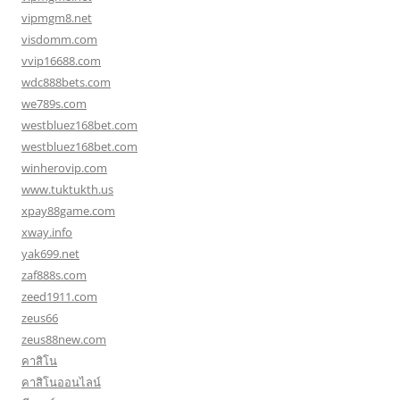
vipmgm8.net
visdomm.com
vvip16688.com
wdc888bets.com
we789s.com
westbluez168bet.com
westbluez168bet.com
winherovip.com
www.tuktukth.us
xpay88game.com
xway.info
yak699.net
zaf888s.com
zeed1911.com
zeus66
zeus88new.com
คาสิโน
คาสิโนออนไลน์