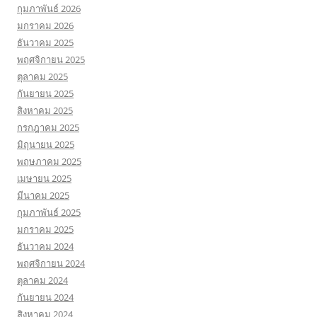
กุมภาพันธ์ 2026
มกราคม 2026
ธันวาคม 2025
พฤศจิกายน 2025
ตุลาคม 2025
กันยายน 2025
สิงหาคม 2025
กรกฎาคม 2025
มิถุนายน 2025
พฤษภาคม 2025
เมษายน 2025
มีนาคม 2025
กุมภาพันธ์ 2025
มกราคม 2025
ธันวาคม 2024
พฤศจิกายน 2024
ตุลาคม 2024
กันยายน 2024
สิงหาคม 2024