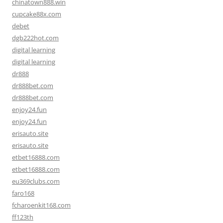
chinatown888.win
cupcake88x.com
debet
dgb222hot.com
digital learning
digital learning
dr888
dr888bet.com
dr888bet.com
enjoy24.fun
enjoy24.fun
erisauto.site
erisauto.site
etbet16888.com
etbet16888.com
eu369clubs.com
faro168
fcharoenkit168.com
ff123th