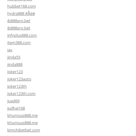
hubbet168.com
hydra888 สล็อต
ib888pro.bet
ib888pro.bet
infyplus888.com
item388.com
jav
jinda55
jinda888
Joker123
joker123auto
Joker123th
Joker123th.com
juad69
judhai168
khumsup888.me
khumsup888.me
kimchibetbet.com