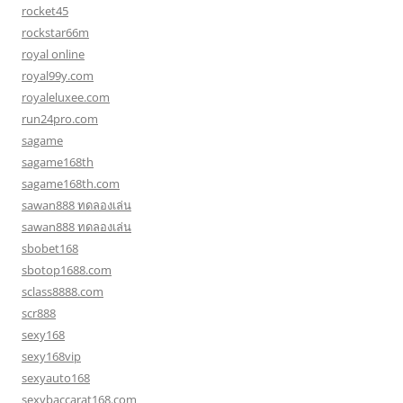
rocket45
rockstar66m
royal online
royal99y.com
royaleluxee.com
run24pro.com
sagame
sagame168th
sagame168th.com
sawan888 ทดลองเล่น
sawan888 ทดลองเล่น
sbobet168
sbotop1688.com
sclass8888.com
scr888
sexy168
sexy168vip
sexyauto168
sexybaccarat168.com