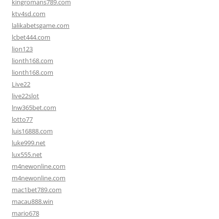
kingromans789.com
ktv4sd.com
lalikabetsgame.com
lcbet444.com
lion123
lionth168.com
lionth168.com
Live22
live22slot
lnw365bet.com
lotto77
luis16888.com
luke999.net
lux555.net
m4newonline.com
m4newonline.com
mac1bet789.com
macau888.win
mario678