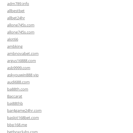
adm789.info
allbestbet
allbet24hr
allone745s.com
allone745s.com
alot66
ambking
ambnovabet.com
argus16888.com
asb9999.com
askyouwin888 vip
audi688.com
ba88th.com
Baccarat
baj88thb
bar4game24hr.com
baslot168bet.com
bbp168.me
betboxclubs.com