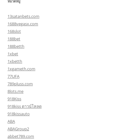
หมวดหมู่
13satanbets.com
1688vegasx.com
168slot
188bet
188betth
1xbet
1xbetth
1xgameth.com
77UFA
789pluss.com
8lots.me
918Kiss
918kiss ดาวน์โหลด
918kissauto
ABA
ABAGroup2
abbet789.com