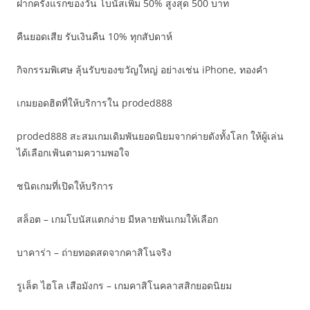
ฝากครั้งแรกของวัน โบนัสเพิ่ม 50% สูงสุด 500 บาท
คืนยอดเสีย รับเงินคืน 10% ทุกสัปดาห์
กิจกรรมพิเศษ ลุ้นรับของขวัญใหญ่ อย่างเช่น iPhone, ทองคำ
เกมยอดฮิตที่ให้บริการใน proded888
proded888 สะสมเกมเดิมพันยอดนิยมจากค่ายดังทั้งโลก ให้ผู้เล่น
ได้เลือกเฟ้นตามความพอใจ
ชนิดเกมที่เปิดให้บริการ
สล็อต – เกมโบนัสแตกง่าย มีหลายพันเกมให้เลือก
บาคาร่า – ถ่ายทอดสดจากคาสิโนจริง
รูเล็ต ไฮโล เสือมังกร – เกมคาสิโนคลาสสิกยอดนิยม