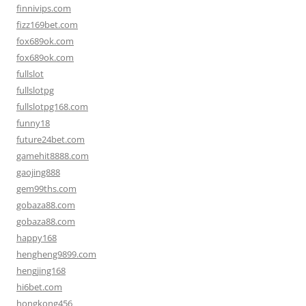
finnivips.com
fizz169bet.com
fox689ok.com
fox689ok.com
fullslot
fullslotpg
fullslotpg168.com
funny18
future24bet.com
gamehit8888.com
gaojing888
gem99ths.com
gobaza88.com
gobaza88.com
happy168
hengheng9899.com
hengjing168
hi6bet.com
hongkong456