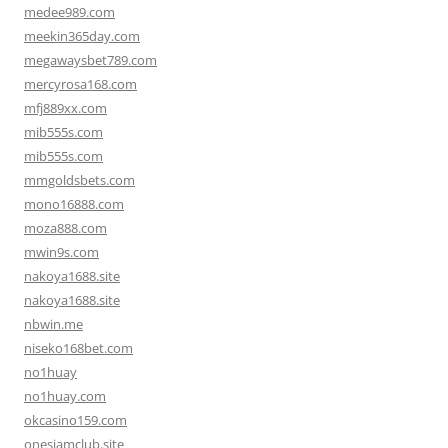
medee989.com
meekin365day.com
megawaysbet789.com
mercyrosa168.com
mfj889xx.com
mib555s.com
mib555s.com
mmgoldsbets.com
mono16888.com
moza888.com
mwin9s.com
nakoya1688.site
nakoya1688.site
nbwin.me
niseko168bet.com
no1huay
no1huay.com
okcasino159.com
onesiamclub.site