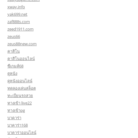
xway.info
yak699.net
zaf888s.com
zeed1911.com
zeus66
zeus88new.com
คาสิโน
คาสิโนออนไลน์
ซีเกมส์68
ดูหนัง
ดูหนังออนไลน์
ทดลองเล่นสล็อต
ทะเบียนรถสวย
ทางเข้า live22
ทางเข้าpg
บาคาร่า
บาคาร่า168
บาคาร่าออนไลน์