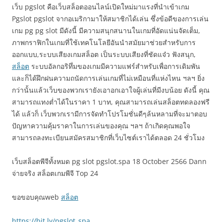
เว็บ pgslot คือเว็บสล็อตออนไลน์เปิดใหม่มาแรงที่นำเข้าเกม
Pgslot pgslot จากอเมริกามาให้สมาชิกได้เล่น ซึ่งข้อดีของการเล่น
เกม pg pg slot มีดังนี้ มีความสนุกสนานในเกมที่อัดแน่นจัดเต็ม,
ภาพกราฟิกในเกมที่ใช้เทคโนโลยีอันนำสมัยมาช่วยสำหรับการ
ออกแบบ,ระบบเสียงเกมสล็อต เป็นระบบเสียงที่ชัดแจ๋ว ฟังสนุก,
สล็อต
ระบบอัลกอริทึ่มของเกมมีความแฟร์สำหรับเพื่อการเดิมพัน
และก็ได้ฝึกฝนความถนัดการเล่นเกมที่ไม่เหมือนที่แห่งไหน ฯลฯ ยิ่ง
กว่านั้นแล้วเว็บของพวกเรายังเอาอกเอาใจผู้เล่นที่มีงบน้อย ดังนี้ คุณ
สามารถแทงต่ำได้ในราคา 1 บาท, คุณสามารถเล่นสล็อตทดลองฟรี
ได้ แล้วก็ เว็บพวกเรามีการจัดทำโปรโมชั่นดีๆล้นหลามที่จะมาตอบ
ปัญหาความคุ้มราคาในการเล่นของคุณ ฯลฯ ถ้าเกิดคุณพอใจ
สามารถลงทะเบียนสมัครสมาชิกที่เว็บไซต์เราได้ตลอด 24 ชั่วโมง
เว็บสล็อตพีจีทั้งหมด pg slot pgslot.spa 18 October 2566 Dann
จ่ายจริง สล็อตเกมพีจี Top 24
ขอขอบคุณweb
สล็อต
https://bit.ly/pgslot_spa