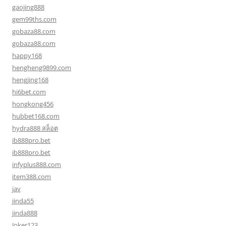
gaojing888
gem99ths.com
gobaza88.com
gobaza88.com
happy168
hengheng9899.com
hengjing168
hi6bet.com
hongkong456
hubbet168.com
hydra888 สล็อต
ib888pro.bet
ib888pro.bet
infyplus888.com
item388.com
jav
jinda55
jinda888
Joker123