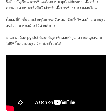
5.เลือกบัญชีธนาคารที่คุณต้องการจะผูกใกล้กับระบบ เพื่อสร้าง
ความสะดวกรวดเร็วทันใจสำหรับเพื่อการทำธุรกรรมออนไลน์
ทั้งผองนี้คือขั้นตอนง่ายๆในการสมัครสมาชิกเว็บไซต์สล็อต หากคุณ
สนใจสามารถสมัครได้ด้วยตัวเอง
เล่นเกมสล็อต pg slot ที่สนุกที่สุด เพื่อตอบปัญหาความสนุกสนาน
ไม่มีที่สิ้นสุดของคุณ มีงบน้อยก็เล่นได้