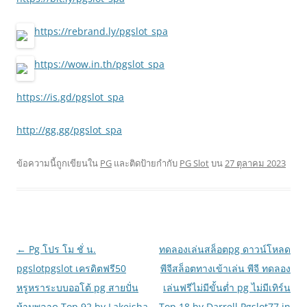
https://rebrand.ly/pgslot_spa
https://wow.in.th/pgslot_spa
https://is.gd/pgslot_spa
http://gg.gg/pgslot_spa
ข้อความนี้ถูกเขียนใน
PG
และติดป้ายกำกับ
PG Slot
บน
27 ตุลาคม 2023
เมนู
←
Pg โปร โม ชั่ น.
ทดลองเล่นสล็อตpg ดาวน์โหลด
นำทาง
pgslotpgslot เครดิตฟรี50
พีจีสล็อตทางเข้าเล่น พีจี ทดลอง
เรื่อง
หรูหราระบบออโต้ pg สายปั่น
เล่นฟรีไม่มีขั้นต่ำ pg ไม่มีเทิร์น
ห้ามพลาด Top 92 by Lakeisha
Top 18 by Darrell Pgslot77.in