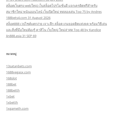
สล็อตเว็บตรง webใหญ่ เว็บสล็อตโปรโมชั่นดี แจกเครดิตฟรีสำหรับ
สมาชิกใหม่ พนันออนไลน์ เว็บเปิดใหม่ ทดลองเล่น Top 75 by Andres
188bets4.com 31 August 2026
สล็อต888 เวปไซต์แตกง่าย เจาะลึก สล็อต เกมยอดฮิตแห่งยุค พร้อมวิธีเล่น
และสิ่งที่มือใหม่ต้องรู้ คาสิโน เว็บใหญ่ ใหม่ล่าสุด Top 48 by Kandice
Jin888.asia 31 SEP 69
หมวดหมู่
13satanbets.com
1688vegasx.com
168slot
188bet
188betth
1xbet
1xbetth
1xgameth.com