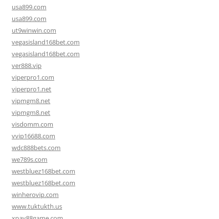
usa899.com
usa899.com
ut9winwin.com
vegasisland168bet.com
vegasisland168bet.com
ver888.vip
viperpro1.com
viperpro1.net
vipmgm8.net
vipmgm8.net
visdomm.com
vvip16688.com
wdc888bets.com
we789s.com
westbluez168bet.com
westbluez168bet.com
winherovip.com
www.tuktukth.us
xpay88game.com