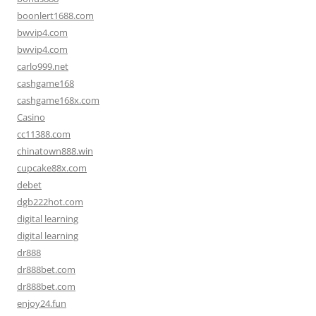
boonlert1688.com
bwvip4.com
bwvip4.com
carlo999.net
cashgame168
cashgame168x.com
Casino
cc11388.com
chinatown888.win
cupcake88x.com
debet
dgb222hot.com
digital learning
digital learning
dr888
dr888bet.com
dr888bet.com
enjoy24.fun