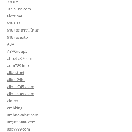
77UFA
789pluss.com
8lots.me
918Kiss
918kiss ดาวน์โหลด
918kissauto
ABA
ABAGroup2
abbet789.com
adm789.info
allbestbet
allbet24hr
allone745s.com
allone745s.com
alot66
ambking
ambnovabet.com
argus16888.com
asb9999.com