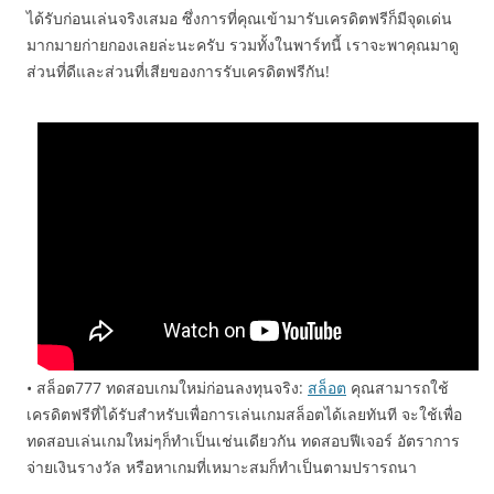
ได้รับก่อนเล่นจริงเสมอ ซึ่งการที่คุณเข้ามารับเครดิตฟรีก็มีจุดเด่น
มากมายก่ายกองเลยล่ะนะครับ รวมทั้งในพาร์ทนี้ เราจะพาคุณมาดู
ส่วนที่ดีและส่วนที่เสียของการรับเครดิตฟรีกัน!
• สล็อต777 ทดสอบเกมใหม่ก่อนลงทุนจริง:
สล็อต
คุณสามารถใช้
เครดิตฟรีที่ได้รับสำหรับเพื่อการเล่นเกมสล็อตได้เลยทันที จะใช้เพื่อ
ทดสอบเล่นเกมใหม่ๆก็ทำเป็นเช่นเดียวกัน ทดสอบฟีเจอร์ อัตราการ
จ่ายเงินรางวัล หรือหาเกมที่เหมาะสมก็ทำเป็นตามปรารถนา