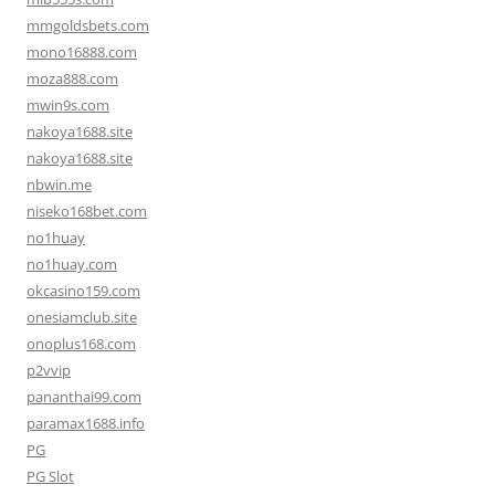
mmgoldsbets.com
mono16888.com
moza888.com
mwin9s.com
nakoya1688.site
nakoya1688.site
nbwin.me
niseko168bet.com
no1huay
no1huay.com
okcasino159.com
onesiamclub.site
onoplus168.com
p2vvip
pananthai99.com
paramax1688.info
PG
PG Slot