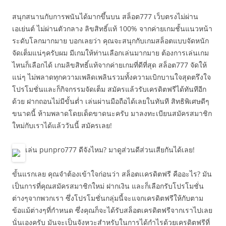
สนุกสนานกับการพนันได้มากขึ้นบน สล็อต777 เว็บตรงไม่ผ่าน
เอเย่นต์ ไม่ผ่านตัวกลาง ลิขสิทธิ์แท้ 100% จากค่ายเกมชั้นแนวหน้า
ระดับโลกมากมาย บอกเลยว่า คุณจะสนุกกับเกมสล็อตแบบจัดหนัก
จัดเต็มแน่ๆครับผม มีเกมให้ท่านเลือกเล่นมากมาย ต้องการเล่นเกม
ไหนก็เลือกได้ เกมลิขสิทธิ์แท้จากค่ายเกมที่ดีที่สุด สล็อต777 จัดให้
แน่ๆ ไม่พลาดทุกความเพลิดเพลินรวมทั้งความเบิกบานใจสุดตรึงใจ
โปรโมชั่นและก็กิจกรรมจัดเต็ม สมัครแล้วรับเครดิตฟรีได้ทันทีอีก
ด้วย ฝากถอนไม่มีขั้นต่ำ เล่นผ่านมือถือได้เลยในทันที สิทธิพิเศษดีๆ
ขนาดนี้ ห้ามพลาดโดยเด็ดขาดนะครับ มาลงทะเบียนสมัครสมาชิก
ใหม่กับเราได้แล้ววันนี้ สมัครเลย!
เล่น punpro777 ดีจังไหม? มาดูส่วนดีส่วนเสียกันได้เลย!
ขั้นแรกเลย คุณจำต้องเข้าใจก่อนว่า สล็อตเเครดิตฟรี คืออะไร? มัน
เป็นการที่คุณสมัครสมาชิกใหม่ ฝากเงิน และก็เลือกรับโปรโมชั่น
ต่างๆจากพวกเรา ซึ่งโปรโมชั่นกลุ่มนี้จะแจกเครดิตฟรีให้กับตาม
ข้อแม้ต่างๆที่กำหนด ซึ่งคุณก็จะได้รับสล็อตเครดิตฟรีจากเราไปเลย
นั่นเองครับ มันจะเป็นจังหวะสำหรับในการได้กำไรด้วยเครดิตฟรีที่