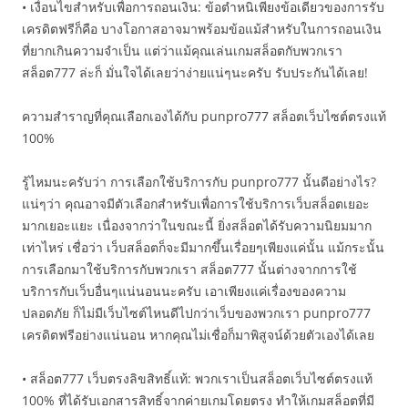
• เงื่อนไขสำหรับเพื่อการถอนเงิน: ข้อตำหนิเพียงข้อเดียวของการรับ
เครดิตฟรีก็คือ บางโอกาสอาจมาพร้อมข้อแม้สำหรับในการถอนเงิน
ที่ยากเกินความจำเป็น แต่ว่าแม้คุณเล่นเกมสล็อตกับพวกเรา
สล็อต777 ล่ะก็ มั่นใจได้เลยว่าง่ายแน่ๆนะครับ รับประกันได้เลย!
ความสำราญที่คุณเลือกเองได้กับ punpro777 สล็อตเว็บไซต์ตรงแท้
100%
รู้ไหมนะครับว่า การเลือกใช้บริการกับ punpro777 นั้นดีอย่างไร?
แน่ๆว่า คุณอาจมีตัวเลือกสำหรับเพื่อการใช้บริการเว็บสล็อตเยอะ
มากเยอะแยะ เนื่องจากว่าในขณะนี้ ยิ่งสล็อตได้รับความนิยมมาก
เท่าไหร่ เชื่อว่า เว็บสล็อตก็จะมีมากขึ้นเรื่อยๆเพียงแค่นั้น แม้กระนั้น
การเลือกมาใช้บริการกับพวกเรา สล็อต777 นั้นต่างจากการใช้
บริการกับเว็บอื่นๆแน่นอนนะครับ เอาเพียงแค่เรื่องของความ
ปลอดภัย ก็ไม่มีเว็บไซต์ไหนดีไปกว่าเว็บของพวกเรา punpro777
เครดิตฟรีอย่างแน่นอน หากคุณไม่เชื่อก็มาพิสูจน์ด้วยตัวเองได้เลย
• สล็อต777 เว็บตรงลิขสิทธิ์แท้: พวกเราเป็นสล็อตเว็บไซต์ตรงแท้
100% ที่ได้รับเอกสารสิทธิ์จากค่ายเกมโดยตรง ทำให้เกมสล็อตที่มี