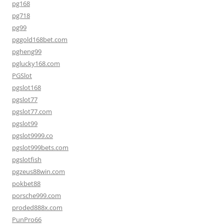
pg168
pg718
pg99
pggold168bet.com
pgheng99
pglucky168.com
PGSlot
pgslot168
pgslot77
pgslot77.com
pgslot99
pgslot9999.co
pgslot999bets.com
pgslotfish
pgzeus88win.com
pokbet88
porsche999.com
proded888x.com
PunPro66