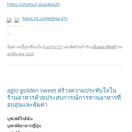
https://shorturl.asia/ksq20
https://t.co/VeIXHaraTx
…
ข้อความนี้ถูกเขียนใน
PunPro777
และติดป้ายกำกับ
สล็อตเครดิตฟรี
บน
24 มีนาคม 2025
aglo golden sweet สร้างความประทับใจใน
ร้านอาหารด้วยประสบการณ์การทานอาหารที่
อบอุ่นและคุ้มค่า
บุฟเฟ่ต์ใกล้ฉัน
บุฟเฟ่ต์อาหารญี่ปุ่น