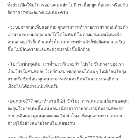
ทั้งปวงเปิดให้บริการอย่างแม่นยำ ไม่มีการล็อกยูส ล็อกผล หรือปรับ
อัตราการชนะอย่างแน่แท้นะครับ
• ระบบฝากถอนที่ปลอดภัย: คุณสามารถทำรายการฝากถอนด้วยตัว
เองผ่านระบบฝากถอนออโต้ได้ในทันที ไม่ต้องผ่านแอดไม่นหรือ
คนกลางอะไรก็แล้วแต่ทั้งนั้น ลดความช้าแล้วก็ข้อผิดพลาดเจริญ
ขึ้น ไม่มีอันตรายและสะดวกมากยิ่งขึ้นอีกด้วย
• โปรโมชั่นสุดคุ้ม: เราค้ำประกันเลยว่า โปรโมชั่นต่างๆของเรา
เป็นโปรโมชั่นที่ตอบโจทย์กับสมาชิกทุกคนได้แน่ๆ ไม่มีเงื่อนไขยุ่ง
ยากหรือซับซ้อน ทุกคนสามารถรับเครดิตฟรีและประพฤติตาม
เงื่อนไขได้อย่างแน่แท้ขอรับ
• punpro777 คณะทำงานดี 24 ชั่วโมง: การเล่นเกมสล็อตของคุณ
จะอุ่นใจมากเพิ่มขึ้นแน่นอน เนื่องจากว่าพวกเรามีทีมงานที่จะรอ
ช่วยเหลือและดูแลคุณตลอด 24 ชั่วโมง เพื่อคุณสามารถเล่นเกม
ต่างๆได้อย่างสบายใจกันไปเลยขอรับ
ลงทะเบียนเป็นสมาชิกใหม่กับพวกเรา สล็อต777 ได้แล้วเวลานี้