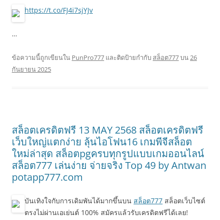
https://t.co/FJ4i7sjYJv
…
ข้อความนี้ถูกเขียนใน
PunPro777
และติดป้ายกำกับ
สล็อต777
บน
26
กันยายน 2025
สล็อตเครดิตฟรี 13 MAY 2568 สล็อตเครดิตฟรี
เว็บใหญ่แตกง่าย ลุ้นไอโฟน16 เกมพีจีสล็อต
ใหม่ล่าสุด สล็อตpgครบทุกรูปแบบเกมออนไลน์
สล็อต777 เล่นง่าย จ่ายจริง Top 49 by Antwan
potapp777.com
บันเทิงใจกับการเดิมพันได้มากขึ้นบน
สล็อต777
สล็อตเว็บไซต์
ตรงไม่ผ่านเอเย่นต์ 100% สมัครแล้วรับเครดิตฟรีได้เลย!