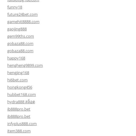
funny18
future24bet.com
gamehit8888.com
gaojing888
gem99ths.com
gobaza88.com
gobaza88.com
happy168
hengheng9899.com
hengjing168
hi6bet.com
hongkong456
hubbet168.com
hydra888 สล็อต
ib888pro.bet
ib888pro.bet
infyplus888.com
item388.com