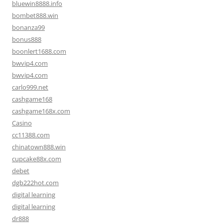
bluewin8888.info
bombet888.win
bonanza99
bonus888
boonlert1688.com
bwvip4.com
bwvip4.com
carlo999.net
cashgame168
cashgame168x.com
Casino
cc11388.com
chinatown888.win
cupcake88x.com
debet
dgb222hot.com
digital learning
digital learning
dr888