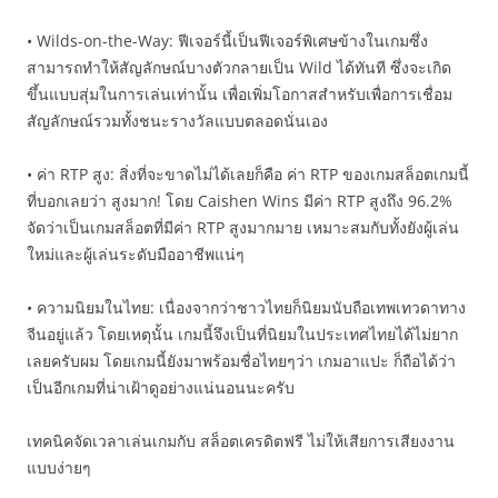
• Wilds-on-the-Way: ฟีเจอร์นี้เป็นฟีเจอร์พิเศษข้างในเกมซึ่ง
สามารถทำให้สัญลักษณ์บางตัวกลายเป็น Wild ได้ทันที ซึ่งจะเกิด
ขึ้นแบบสุ่มในการเล่นเท่านั้น เพื่อเพิ่มโอกาสสำหรับเพื่อการเชื่อม
สัญลักษณ์รวมทั้งชนะรางวัลแบบตลอดนั่นเอง
• ค่า RTP สูง: สิ่งที่จะขาดไม่ได้เลยก็คือ ค่า RTP ของเกมสล็อตเกมนี้
ที่บอกเลยว่า สูงมาก! โดย Caishen Wins มีค่า RTP สูงถึง 96.2%
จัดว่าเป็นเกมสล็อตที่มีค่า RTP สูงมากมาย เหมาะสมกับทั้งยังผู้เล่น
ใหม่และผู้เล่นระดับมืออาชีพแน่ๆ
• ความนิยมในไทย: เนื่องจากว่าชาวไทยก็นิยมนับถือเทพเทวดาทาง
จีนอยู่แล้ว โดยเหตุนั้น เกมนี้จึงเป็นที่นิยมในประเทศไทยได้ไม่ยาก
เลยครับผม โดยเกมนี้ยังมาพร้อมชื่อไทยๆว่า เกมอาแปะ ก็ถือได้ว่า
เป็นอีกเกมที่น่าเฝ้าดูอย่างแน่นอนนะครับ
เทคนิคจัดเวลาเล่นเกมกับ สล็อตเครดิตฟรี ไม่ให้เสียการเสียงงาน
แบบง่ายๆ