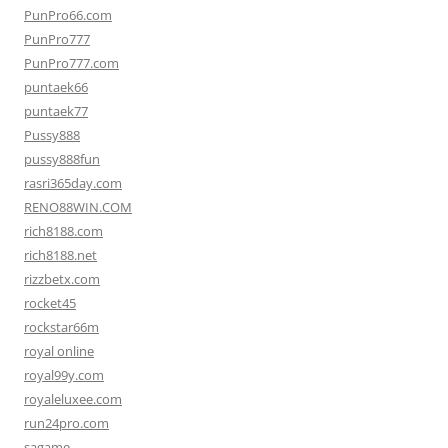
PunPro66.com
PunPro777
PunPro777.com
puntaek66
puntaek77
Pussy888
pussy888fun
rasri365day.com
RENO88WIN.COM
rich8188.com
rich8188.net
rizzbetx.com
rocket45
rockstar66m
royal online
royal99y.com
royaleluxee.com
run24pro.com
sagame