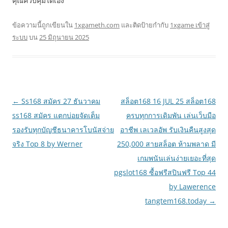
คุณควบคุมได้เอง
ข้อความนี้ถูกเขียนใน
1xgameth.com
และติดป้ายกำกับ
1xgame เข้าสู่
ระบบ
บน
25 มิถุนายน 2025
เมนู
←
Ss168 สมัคร 27 ธันวาคม
สล็อต168 16 JUL 25 สล็อต168
นำทาง
ss168 สมัคร แตกบ่อยจัดเต็ม
ครบทุกการเดิมพัน เล่นเว็บมือ
เรื่อง
รองรับทุกบัญชีธนาคารโบนัสจ่าย
อาชีพ เลเวลอัพ รับเงินคืนสูงสุด
จริง Top 8 by Werner
250,000 สายสล็อต ห้ามพลาด มี
เกมพนันเล่นง่ายเยอะที่สุด
pgslot168 ซื้อฟรีสปินฟรี Top 44
by Lawerence
tangtem168.today
→