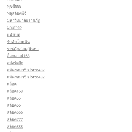
พุซซี่888
ฟลูสล็อตพีจี
มหาวิทยาลัยราชภัฏ
มาเก๊า69
ยูฟ่าเบท
รับทำเว็บพนัน
ราชภัฏสวนสุนันทา
ล็อกดาวน์168
สปอร์ตบุ๊ก
สมัครสมาชิก lotto432
สมัครสมาชิก lotto432
สล็อต
สล็อต168
สล็อต55
สล็อต66
สล็อต666
สล็อต777
สล็อต888