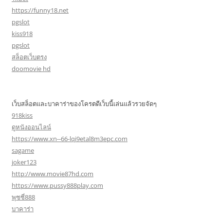
https://funny18.net
pgslot
kiss918
pgslot
สล็อตเว็บตรง
doomovie hd
เว็บสล็อตและบาคาร่าของโครตดีเว็บนี้เล่นแล้วรวยจัดๆ
918kiss
ดูหนังออนไลน์
https://www.xn--66-lqi9etal8m3epc.com
sagame
joker123
http://www.movie87hd.com
https://www.pussy888play.com
พุซซี่888
บาคาร่า