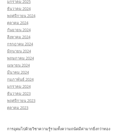
มกราคม 2025
ธันวาคม 2024
พฤศจิกายน 2024
ตุลาคม 2024
กันยายน 2024
สิงหาคม 2024
กรกฎาคม 2024
มิถุนายน 2024
พฤษภาคม 2024
เมษายน 2024
มีนาคม 2024
กุมภาพันธ์ 2024
มกราคม 2024
ธันวาคม 2023
พฤศจิกายน 2023
ตุลาคม 2023
การอุดมไปด้วยวิชาความรู้รวมทั้งความถนัดมีค่ามากยิ่งกว่าทอง