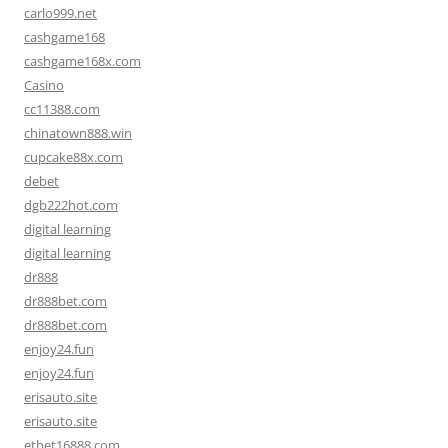
carlo999.net
cashgame168
cashgame168x.com
Casino
cc11388.com
chinatown888.win
cupcake88x.com
debet
dgb222hot.com
digital learning
digital learning
dr888
dr888bet.com
dr888bet.com
enjoy24.fun
enjoy24.fun
erisauto.site
erisauto.site
etbet16888.com