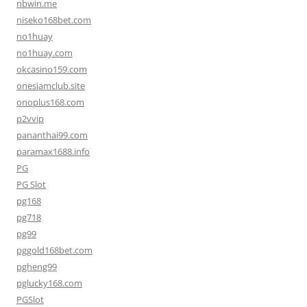
nbwin.me
niseko168bet.com
no1huay
no1huay.com
okcasino159.com
onesiamclub.site
onoplus168.com
p2vvip
pananthai99.com
paramax1688.info
PG
PG Slot
pg168
pg718
pg99
pggold168bet.com
pgheng99
pglucky168.com
PGSlot