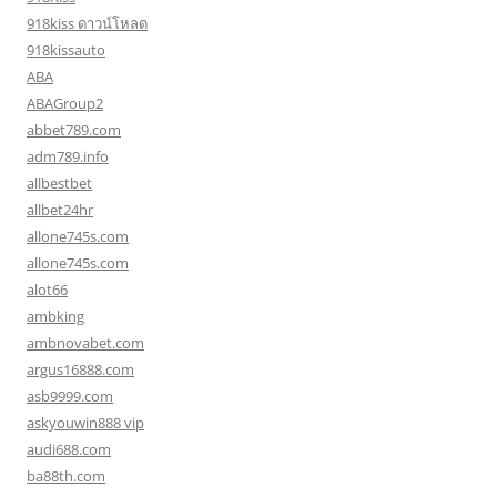
918kiss ดาวน์โหลด
918kissauto
ABA
ABAGroup2
abbet789.com
adm789.info
allbestbet
allbet24hr
allone745s.com
allone745s.com
alot66
ambking
ambnovabet.com
argus16888.com
asb9999.com
askyouwin888 vip
audi688.com
ba88th.com