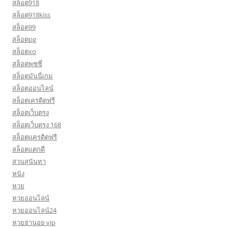
สล็อต918
สล็อต918kiss
สล็อต99
สล็อตpg
สล็อตxo
สล็อตพุซซี่
สล็อตมันนี่เกม
สล็อตออนไลน์
สล็อตเครดิตฟรี
สล็อตเว็บตรง
สล็อตเว็บตรง 168
สล็อตเเครดิตฟรี
สล็อตแตกดี
สวนสุนันทา
หนัง
หวย
หวยออนไลน์
หวยออนไลน์24
หวยฮานอย vip