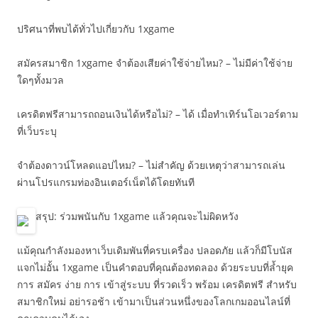
ปริศนาที่พบได้ทั่วไปเกี่ยวกับ 1xgame
สมัครสมาชิก 1xgame จำต้องเสียค่าใช้จ่ายไหม? – ไม่มีค่าใช้จ่าย
ใดๆทั้งมวล
เครดิตฟรีสามารถถอนเงินได้หรือไม่? – ได้ เมื่อทำเทิร์นโอเวอร์ตาม
ที่เว็บระบุ
จำต้องดาวน์โหลดแอปไหม? – ไม่สำคัญ ด้วยเหตุว่าสามารถเล่น
ผ่านโปรแกรมท่องอินเตอร์เน็ตได้โดยทันที
สรุป: ร่วมพนันกับ 1xgame แล้วคุณจะไม่ผิดหวัง
แม้คุณกำลังมองหาเว็บเดิมพันที่ครบเครื่อง ปลอดภัย แล้วก็มีโบนัส
แจกไม่อั้น 1xgame เป็นคำตอบที่คุณต้องทดลอง ด้วยระบบที่ล้ำยุค
การ สมัคร ง่าย การ เข้าสู่ระบบ ที่รวดเร็ว พร้อม เครดิตฟรี สำหรับ
สมาชิกใหม่ อย่ารอช้า เข้ามาเป็นส่วนหนึ่งของโลกเกมออนไลน์ที่