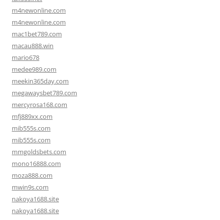
m4newonline.com
m4newonline.com
mac1bet789.com
macau888.win
mario678
medee989.com
meekin365day.com
megawaysbet789.com
mercyrosa168.com
mfj889xx.com
mib555s.com
mib555s.com
mmgoldsbets.com
mono16888.com
moza888.com
mwin9s.com
nakoya1688.site
nakoya1688.site