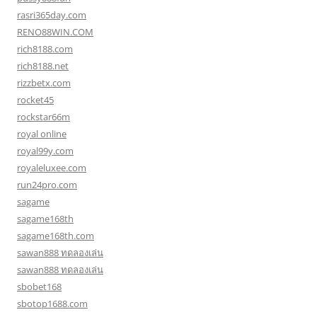
rasri365day.com
RENO88WIN.COM
rich8188.com
rich8188.net
rizzbetx.com
rocket45
rockstar66m
royal online
royal99y.com
royaleluxee.com
run24pro.com
sagame
sagame168th
sagame168th.com
sawan888 ทดลองเล่น
sawan888 ทดลองเล่น
sbobet168
sbotop1688.com