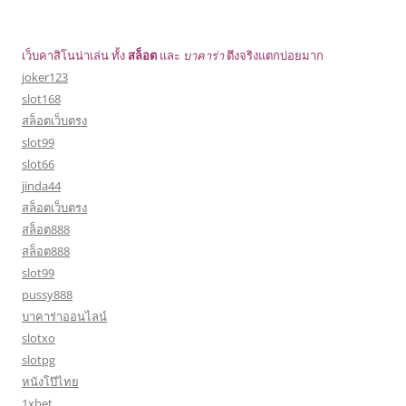
เว็บคาสิโนน่าเล่น ทั้ง
สล็อต
และ
บาคาร่า
ตึงจริงแตกบ่อยมาก
joker123
slot168
สล็อตเว็บตรง
slot99
slot66
jinda44
สล็อตเว็บตรง
สล็อต888
สล็อต888
slot99
pussy888
บาคาร่าออนไลน์
slotxo
slotpg
หนังโป๊ไทย
1xbet