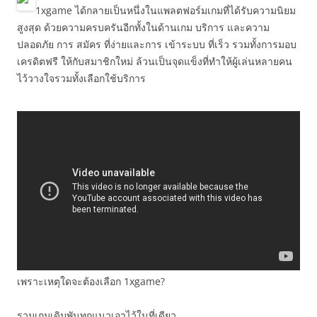
1xgame ได้กลายเป็นหนึ่งในแพลตฟอร์มเกมที่ได้รับความนิยม
สูงสุด ด้วยความครบครันอีกทั้งในด้านเกม บริการ และความ
ปลอดภัย การ สมัคร ที่ง่ายและการ เข้าระบบ ที่เร็ว รวมทั้งการมอบ
เครดิตฟรี ให้กับสมาชิกใหม่ ล้วนเป็นจุดแข็งที่ทำให้ผู้เล่นหลายคน
ไว้วางใจรวมทั้งเลือกใช้บริการ
เพราะเหตุใดจะต้องเลือก 1xgame?
รวมเกมเดิมพันทุกแนวเอาไว้ในที่เดียว