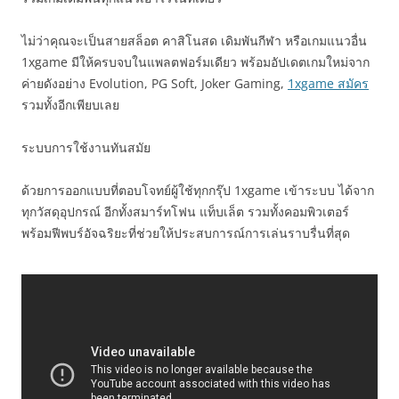
ไม่ว่าคุณจะเป็นสายสล็อต คาสิโนสด เดิมพันกีฬา หรือเกมแนวอื่น
1xgame มีให้ครบจบในแพลตฟอร์มเดียว พร้อมอัปเดตเกมใหม่จาก
ค่ายดังอย่าง Evolution, PG Soft, Joker Gaming,
1xgame สมัคร
รวมทั้งอีกเพียบเลย
ระบบการใช้งานทันสมัย
ด้วยการออกแบบที่ตอบโจทย์ผู้ใช้ทุกกรุ๊ป 1xgame เข้าระบบ ได้จาก
ทุกวัสดุอุปกรณ์ อีกทั้งสมาร์ทโฟน แท็บเล็ต รวมทั้งคอมพิวเตอร์
พร้อมฟีพบร์อัจฉริยะที่ช่วยให้ประสบการณ์การเล่นราบรื่นที่สุด