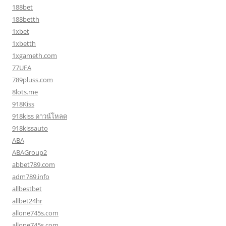
188bet
188betth
1xbet
1xbetth
1xgameth.com
77UFA
789pluss.com
8lots.me
918Kiss
918kiss ดาวน์โหลด
918kissauto
ABA
ABAGroup2
abbet789.com
adm789.info
allbestbet
allbet24hr
allone745s.com
allone745s.com