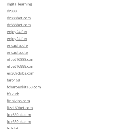
digital learning
dr888
dr888bet.com
dr888bet.com
enjoy24.fun
enjoy24.fun
erisauto.site
erisauto.site
etbet16888.com
etbet16888.com
eu369clubs.com
faro168
fcharoenkit168.com
ff123th
finnivips.com
fizz169bet.com
fox689ok.com
fox689ok.com
fullslot