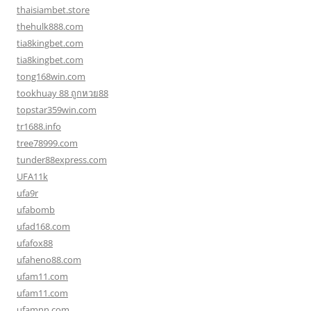
thaisiambet.store
thehulk888.com
tia8kingbet.com
tia8kingbet.com
tong168win.com
tookhuay 88 ถูกหวย88
topstar359win.com
tr1688.info
tree78999.com
tunder88express.com
UFA11k
ufa9r
ufabomb
ufad168.com
ufafox88
ufaheno88.com
ufam11.com
ufam11.com
ufamnn.com