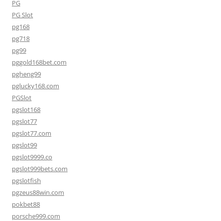
PG
PG Slot
pg168
pg718
pg99
pggold168bet.com
pgheng99
pglucky168.com
PGSlot
pgslot168
pgslot77
pgslot77.com
pgslot99
pgslot9999.co
pgslot999bets.com
pgslotfish
pgzeus88win.com
pokbet88
porsche999.com