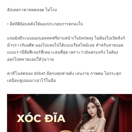
อัปเดตราคาสดตลอด ไม่โกง
• มีสถิติย้อนหลังให้มองประกอบการตกลงใจ
แถมยังมีระบบมองบอลสดฟรีผ่านหน้าเว็บbetway ไม่ต้องไปเปิดลิงก์
มั่วๆราวกับอดีต มองไปแทงไปได้แบบเรียลไทม์เลย สำหรับสายบอล
แบบเรานี่คือฟีเจอร์ที่เหมาะสมที่สุด เพราะว่ามันครบจริง ไม่ต้อง
ออกไปหลายแอปให้วุ่นวาย
คาสิโนสดของ debet มีครบทุกค่ายดัง เล่นง่าย ภาพคม ไม่กระตุก
เสมือนชูบ่อนมาเอาไว้ในมือ