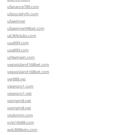
ufanance789.com
ufasocietyth.com
ufawinner
ufawinner99bet.com
uk369clubs.com
usa899.com
usa899.com
ut9winwin.com
vegasisland168bet.com
vegasisland168bet.com
ver888.vip
viperpro1.com
viperpro1.net
vipmgm8.net
vipmgm8.net
visdomm.com
vvip16688.com
wdc888bets.com