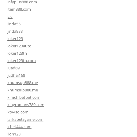
infyplus888.com
item388.com
jav
jinda55
jinda888
Joker123
joker123auto
Joker123th
Joker123th.com
juad69
judhai168
khumsup888.me
khumsup888.me
kimchibetbet.com
kingromans789.com
ktv4sd.com
lalikabetsgame.com
lcbet444.com
lion123