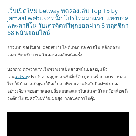
เว็บเปิดใหม่ betway ทดลองเล่น Top 15 by
Jamaal webแจกหนัก โปรใหม่มาแรง! แทงบอล
และคาสิโน รับเครดิตฟรีทุกยอดฝาก 8 พฤศจิกา
68 พนันออนไลน์
รีวิวแบบจัดเต็มเว็บ debet เว็บไซต์แทงบอล คาสิโน สล็อตครบ
วงจร ที่คนรักการพนันต้องลองสักหนึ่งครั้ง
บอกตามตรงว่าแรกเริ่มพวกเราเป็นสายพนันบอลอยู่แล้ว
เล่น
betway
ประจำตามฤดูกาล พรีเมียร์ลีก ยูฟ่า หรือบางคราวบอล
ไทยก็มีบ้าง แต่ปัญหาก็คือเว็บเก่าที่เราเคยเล่นมันมีแค่พนันบอล
อย่างเดียว พออยากลองเปลี่ยนแปลงแนวไปเล่นคาสิโนหรือสล็อต ก็
จะต้องไปสมัครใหม่ที่อื่น มันยุ่งยากจนคิดว่าไม่คุ้ม