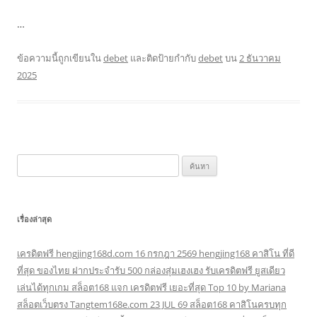
…
ข้อความนี้ถูกเขียนใน
debet
และติดป้ายกำกับ
debet
บน
2 ธันวาคม
2025
ค้นหา
สำหรับ:
เรื่องล่าสุด
เครดิตฟรี hengjing168d.com 16 กรกฎา 2569 hengjing168 คาสิโน ที่ดี
ที่สุด ของไทย ฝากประจำรับ 500 กล่องสุ่มเฮงเฮง รับเครดิตฟรี ยูสเดียว
เล่นได้ทุกเกม สล็อต168 แจก เครดิตฟรี เยอะที่สุด Top 10 by Mariana
สล็อตเว็บตรง Tangtem168e.com 23 JUL 69 สล็อต168 คาสิโนครบทุก