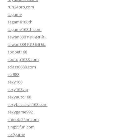
run24pro.com
sagame
sagame168th
sagame168th.com
sawan888 ทดลองเล่น
sawan888 ทดลองเล่น
sbobet168
sbotop1688.com
sclass8888.com
scr888
sexy168
sexy168vip
sexyauto168
sexybaccarat168.com
sexygame992
shinobi24hr.com
sing55fun.com
six9game