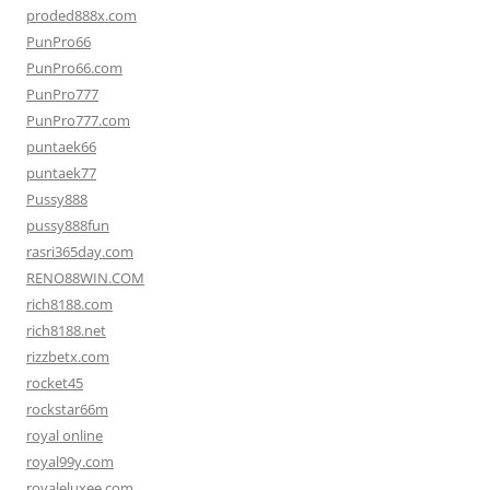
proded888x.com
PunPro66
PunPro66.com
PunPro777
PunPro777.com
puntaek66
puntaek77
Pussy888
pussy888fun
rasri365day.com
RENO88WIN.COM
rich8188.com
rich8188.net
rizzbetx.com
rocket45
rockstar66m
royal online
royal99y.com
royaleluxee.com